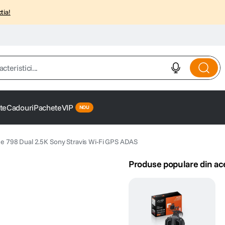
tia!
istici...
te
Cadouri
Pachete
VIP
e 798 Dual 2.5K Sony Stravis Wi-Fi GPS ADAS
Produse populare din ac