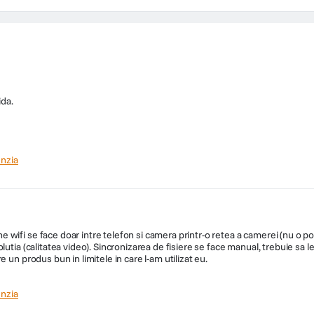
ida.
nzia
 parasire involuntara a benzii de rulare (LDWS), Avertizare impact frontal, Mod
donate GPS, Mod foto, Pornire automata, Senzor de soc, Senzor de miscare, In
fi se face doar intre telefon si camera printr-o retea a camerei (nu o poti 
utia (calitatea video). Sincronizarea de fisiere se face manual, trebuie sa le
 un produs bun in limitele in care l-am utilizat eu.
nzia