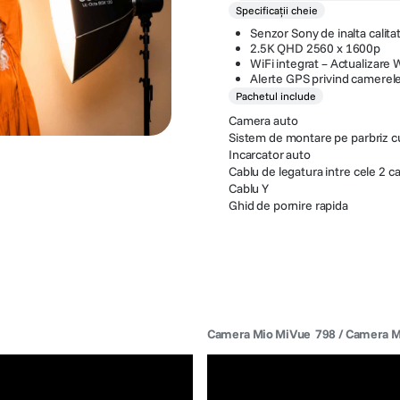
Specificații cheie
Senzor Sony de inalta cali
2.5K QHD 2560 x 1600p
WiFi integrat – Actualizare 
Alerte GPS privind camerel
Pachetul include
Camera auto
Sistem de montare pe parbriz c
Incarcator auto
Cablu de legatura intre cele 2 
Cablu Y
Ghid de pornire rapida
Camera Mio MiVue  798 / Camera Mi