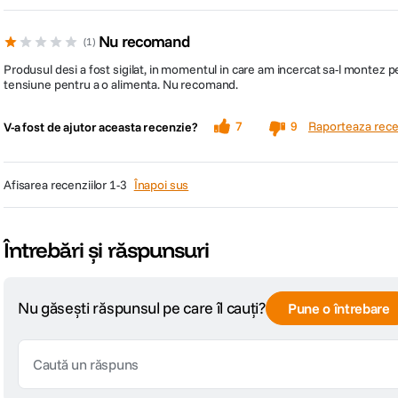
Nu recomand
1
Produsul desi a fost sigilat, in momentul in care am incercat sa-l montez
tensiune pentru a o alimenta. Nu recomand.
Raporteaza rece
7
9
V-a fost de ajutor aceasta recenzie?
afisarea recenziilor
1-3
Înapoi sus
Întrebări și răspunsuri
Nu găsești răspunsul pe care îl cauți?
Pune o întrebare