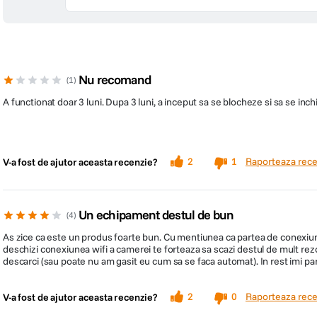
- Mod noapte
- Wi-Fi
- GPS integrat
- Senzor G cu 3 axe
Nu recomand
1
- Memorie: microSD, pana la 128 GB
A functionat doar 3 luni. Dupa 3 luni, a inceput sa se blocheze si sa se inch
- Acumulator: 240mAh
- Dimensiuni: 48.8 x 90.2 x 37.05 mm
Raporteaza rece
2
1
- Greutate: 112g
V-a fost de ajutor aceasta recenzie?
- Functii: Monitorizare GPS, Alerte camere de securitate, Avertizare in caz de
Condus ECO, Mod parcare, Inregistrare eveniment, Ajustare EV, Poze cu coor
Aplicatie telefon, Aplicatie calculator
Un echipament destul de bun
4
As zice ca este un produs foarte bun. Cu mentiunea ca partea de conexiune wi
deschizi conexiunea wifi a camerei te forteaza sa scazi destul de mult rezol
descarci (sau poate nu am gasit eu cum sa se faca automat). In rest imi pare
Raporteaza rece
2
0
V-a fost de ajutor aceasta recenzie?