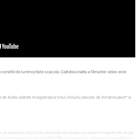
 conditii de luminozitate scazuta. Calitatea inalta a filmarilor video este
e inalta calitate inregistreaza totul, inclusiv placute de inmatriculare* si
 pe dispozitiv. Nu a fost niciodata mai simplu sa mutati inregistrarile de pe
intermediul actualizarii WIFI OTA (Over-the-air), asigurandu-va astfel ca