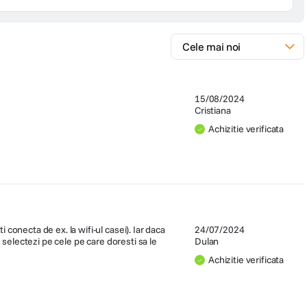
15/08/2024
Cristiana
Achizitie verificata
 ecran HUD, Alerta pornire faza scurta, Alerta oboseala (Fatigue Alert),
clude actualizare pe viata a camerelor de securitate, Alerta viteza,
conecta de ex. la wifi-ul casei). Iar daca
24/07/2024
 selectezi pe cele pe care doresti sa le
Dulan
Achizitie verificata