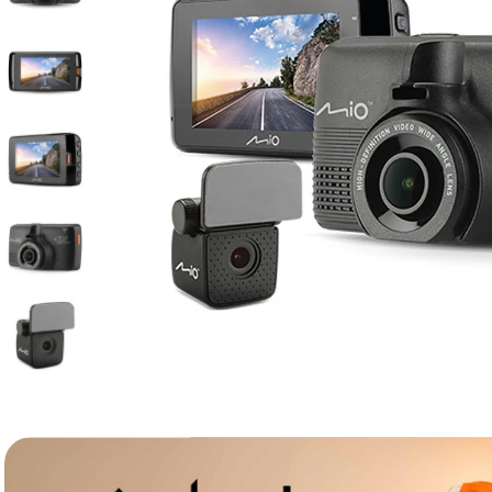
lavaliera
6
.
card memorie
7
.
dji mic mini
8
.
dji osmo
9
.
insta 360
10
.