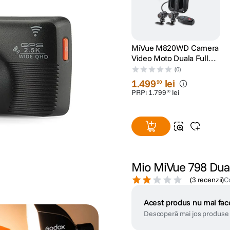
MiVue M820WD Camera
Video Moto Duala Full
HD WiFi Senzor Sony
(0)
STARVIS
1
.
499
lei
90
PRP:
1
.
799
lei
00
Mio MiVue 798 Dual
(
3 recenzii
)
C
Acest produs nu mai face
Descoperă mai jos produse 