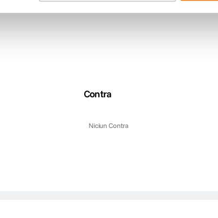
a clipurilor video inregistrate dispunand de control asupra vitezei.
alizare Facebook si YouTube.
voastra sincronizat cu video.* (*Functia acceptata doar pe modelele cu GPS.
re mai rapida.
r fortele G sunt sincronizate cu videoclipul.
Contra
Niciun Contra