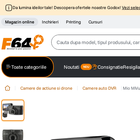
Da lumina ideilor tale! Descopera ofertele noastre Godox!
Vezi selec
Magazin online
Inchirieri
Printing
Cursuri
Cauta dupa model, tipul produsului, caracter
Top Cautari
Toate categoriile
Noutati
Consignatie
Resigila
canon g7x
1
.
Camere de actiune si drone
Camere auto DVR
Mio MiVu
trepied
2
.
trepied telefon
3
.
peak design
4
.
canon sx740 hs
5
.