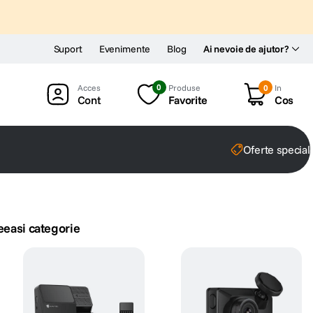
Suport
Evenimente
Blog
Ai nevoie de ajutor?
0
Produse
0
In
Cont
Favorite
Cos
Oferte special
eeasi categorie