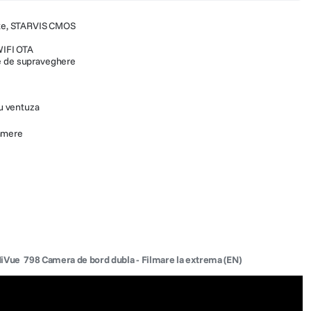
tate, STARVIS CMOS
WIFI OTA
e de supraveghere
u ventuza
camere
Vue  798 Camera de bord dubla - Filmare la extrema (EN)