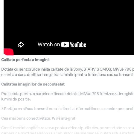
Calitate perfecta a imaginii
Dotata cu senzorul de inalta calitate de la Sony, STARVIS CMOS, MiVue 798 produ
esentiala daca doriti sa inregistrati amintiri pentru totdeauna sau sa transmi
Calitatea imaginilor de necontestat
Proiectata pentru a surprinde fiecare detaliu, MiVue 798 furnizeaza inregistra
lumini de pozitie.
* Partajarea si/sau transmiterea in direct a informatiilor cu caracter personal es
Cea mai buna conectivitate. WiFi integrat
Creati imediat copii de rezerva pentru videoclipurile dvs. pe smartphone sau pa
camera de bord pe telefon sau calculator. De asemenea, puteti actualiza firm