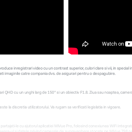
ce inregistrari video cu un contrast superior, culori clare si vii, in special in
teti imaginile catre compania dvs. de asigurari pentru o despagubire.
ri QHD cu un unghi larg de 150° si un obiectiv F1.8. Ziua sau noaptea, camera d
te la discretia utilizatorului. Va rugam sa verificati legislatia in vigoare.
rtajati-le cu ajutorul aplicatiei MiVue Pro, folosind conexiunea WiFi integrata
ware-ul si datele privind camerele de supraveghere stocate pe MiVue 798 prin 