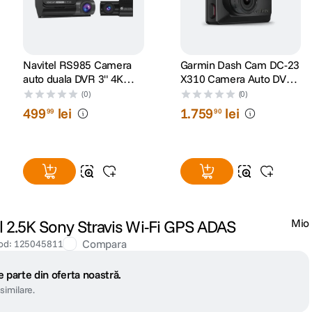
Navitel RS985 Camera
Garmin Dash Cam DC-23
auto duala DVR 3" 4K
X310 Camera Auto DVR
GPS G-Senzor
4K cu Polarizator Clarity
(0)
(0)
Incorporat
499
lei
1
.
759
lei
99
90
 2.5K Sony Stravis Wi-Fi GPS ADAS
Mio
Compara
od
:
125045811
 parte din oferta noastră.
similare.