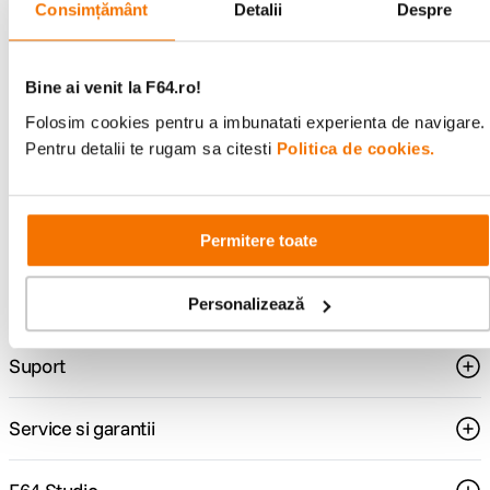
Alatura-te comunitatii creatorilor
Consimțământ
Detalii
Despre
Descopera inspiratie, recomandari utile,
ghiduri foto-video si oferte pregatite special
pentru tine.
Bine ai venit la F64.ro!
Folosim cookies pentru a imbunatati experienta de navigare.
Pentru detalii te rugam sa citesti
Politica de cookies.
Consultanta
Livrare gratuita pe
specializata
499lei
Permitere toate
Comenzi si livrare
Personalizează
Suport
Service si garantii