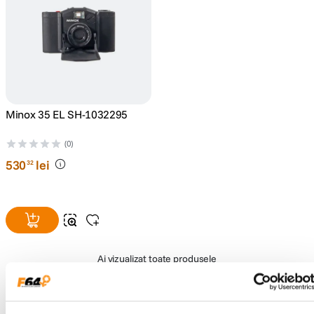
canon sx740 hs
5
.
lavaliera
6
.
card memorie
7
.
Minox 35 EL SH-1032295
ulanzi
8
.
(0)
530
lei
insta 360
32
9
.
godox
10
.
Ai vizualizat toate produsele