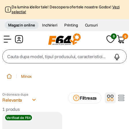
Da lumina ideilor tale! Descopera ofertele noastre Godox!
Vezi
selectia!
Magazin online
Inchirieri
Printing
Cursuri
0
0
Cont
Cauta dupa model, tipul produsului, caracteristici...
Top Cautari
Minox
canon g7x
1
.
Ordoneaza dupa
Filtreaza
trepied
Relevanta
2
.
1
produs
trepied telefon
3
.
Verificat de F64
peak design
4
.