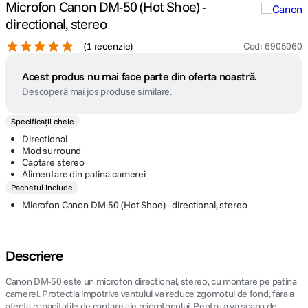
Microfon Canon DM-50 (Hot Shoe) -
directional, stereo
(
1 recenzie
)
Cod
:
6905060
Acest produs nu mai face parte din oferta noastră.
Descoperă mai jos produse similare.
Specificații cheie
Directional
Mod surround
Captare stereo
Alimentare din patina camerei
Pachetul include
Microfon Canon DM-50 (Hot Shoe) - directional, stereo
Descriere
Canon DM-50 este un microfon directional, stereo, cu montare pe patina
camerei. Protectia impotriva vantului va reduce zgomotul de fond, fara a
afecta capacitatile de captare ale microfonului. Pentru a va scapa de