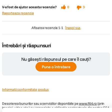
V-a fost de ajutor aceasta recenzie?
0
3
Raporteaza recenzia
afisarea recenzia
1-1
Înapoi sus
Întrebări și răspunsuri
Nu găsești răspunsul pe care îl cauți?
Pune o întrebare
Informatii conformitate produs
Descrierea bunurilor sau a serviciilor disponibile pe
www.f64.ro
(prin
imagini, video etc.) nu reprezinta o obligatie contractuala din partea F64,