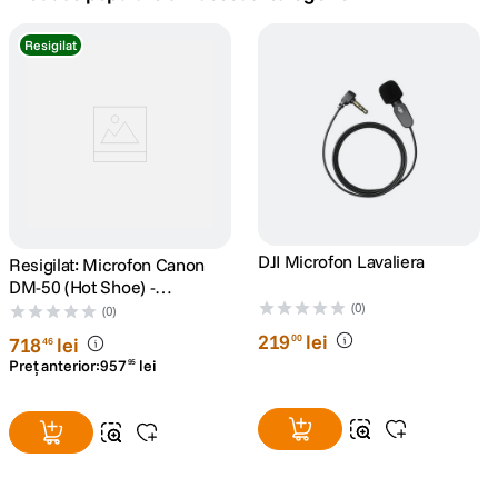
canon sx740 hs
Resigilat
5
.
lavaliera
6
.
sony fx
7
.
card memorie
8
.
dji mic mini
DJI Microfon Lavaliera
Resigilat: Microfon Canon
9
.
DM-50 (Hot Shoe) -
directional, stereo -
(0)
dji osmo
(0)
10
.
RS6905060-1
219
lei
00
718
lei
46
Preț anterior:
957
lei
95