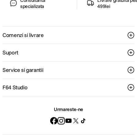
Consultanta
Livrare gratuita pe
specializata
499lei
Comenzi si livrare
Suport
Service si garantii
F64 Studio
Urmareste-ne