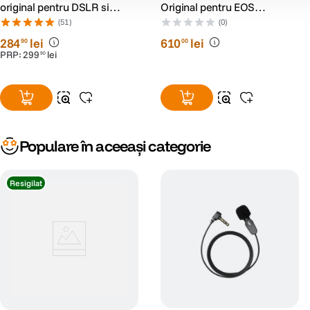
original pentru DSLR si
Original pentru EOS
Mirrorless
R/R5/R5 II/R6/R6 II/R6 III/R7
(51)
(0)
284
lei
610
lei
90
00
PRP:
299
lei
90
Populare în aceeași categorie
Resigilat