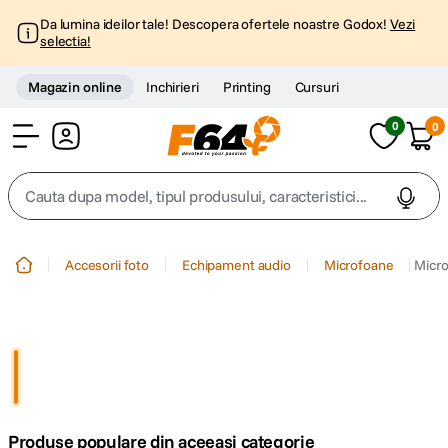
Da lumina ideilor tale! Descopera ofertele noastre Godox!
Vezi
selectia!
Magazin online
Inchirieri
Printing
Cursuri
0
0
Cont
Cauta dupa model, tipul produsului, caracteristici...
Top Cautari
Accesorii foto
Echipament audio
Microfoane
Micro
canon g7x
1
.
trepied
2
.
trepied telefon
3
.
Produse populare din aceeasi categorie
peak design
4
.