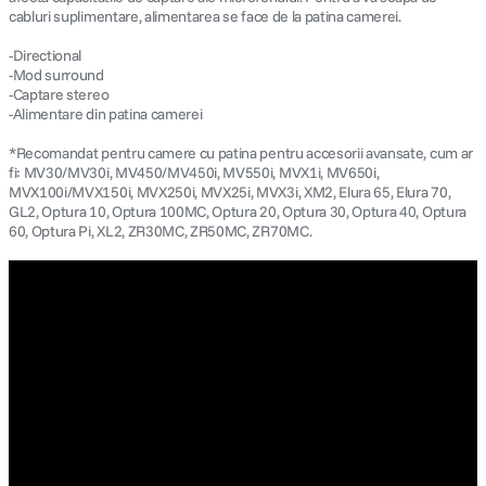
cabluri suplimentare, alimentarea se face de la patina camerei.
-Directional
-Mod surround
-Captare stereo
-Alimentare din patina camerei
*Recomandat pentru camere cu patina pentru accesorii avansate, cum ar
fi: MV30/MV30i, MV450/MV450i, MV550i, MVX1i, MV650i,
MVX100i/MVX150i, MVX250i, MVX25i, MVX3i, XM2, Elura 65, Elura 70,
GL2, Optura 10, Optura 100MC, Optura 20, Optura 30, Optura 40, Optura
60, Optura Pi, XL2, ZR30MC, ZR50MC, ZR70MC.