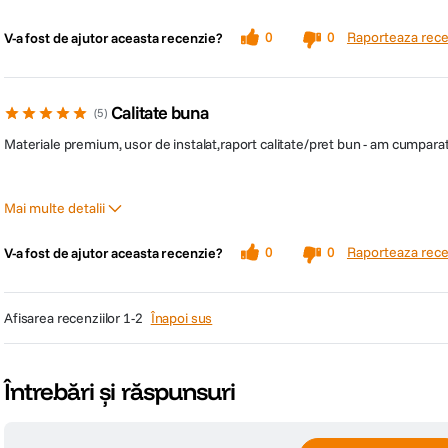
Raporteaza rece
0
0
V-a fost de ajutor aceasta recenzie?
Calitate buna
5
Materiale premium, usor de instalat,raport calitate/pret bun - am cumparat
Mai multe detalii
Pro
Contra
Raporteaza rece
0
0
V-a fost de ajutor aceasta recenzie?
Materiale de calitate
Telecomanda indisponibila sepa
Usor de instalat in tavan
afisarea recenziilor
1-2
Înapoi sus
Întrebări și răspunsuri