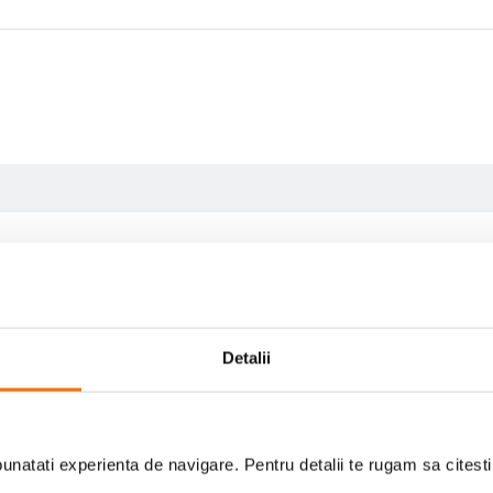
inare excelenta in incaperi de pana la 25 metri patrati.
Daylight Mode si Moonlight Mode
Detalii
natati experienta de navigare. Pentru detalii te rugam sa citest