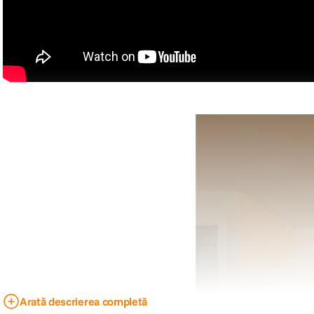
Arată descrierea completă