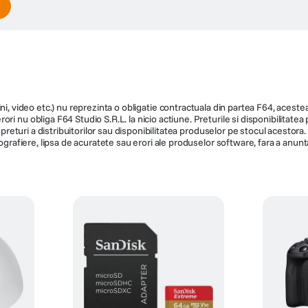
 poate fi asociata cu alte dispozitive Mi si permite conectarea cu usurinta l
e control vocal compatibila cu Alexa Amazon si Google Assistent.
Redarea culorilor
ni, video etc.) nu reprezinta o obligatie contractuala din partea F64, acestea 
ri nu obliga F64 Studio S.R.L. la nicio actiune. Preturile si disponibilitate
de preturi a distribuitorilor sau disponibilitatea produselor pe stocul acesto
ografiere, lipsa de acuratete sau erori ale produselor software, fara a anunta