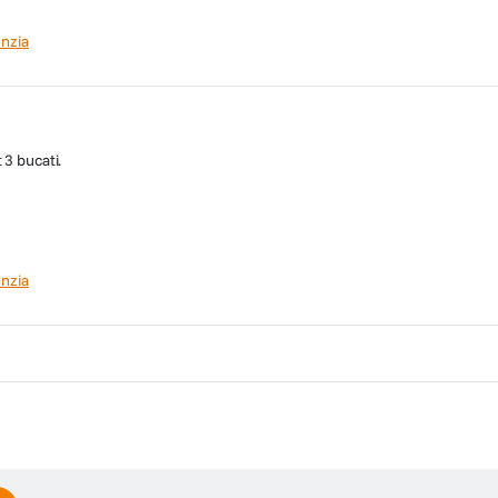
nzia
 3 bucati.
nzia
rat