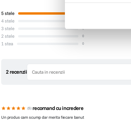
Pro
5 stele
Materiale de c
2
1
4 stele
0
Usor de instal
1
3 stele
0
2 stele
0
1 stea
0
2 recenzii
Este posibila diminuarea si reglarea temperaturii culorii, nivelul de luminozita
recomand cu incredere
5
Un produs cam scump dar merita fiecare banut