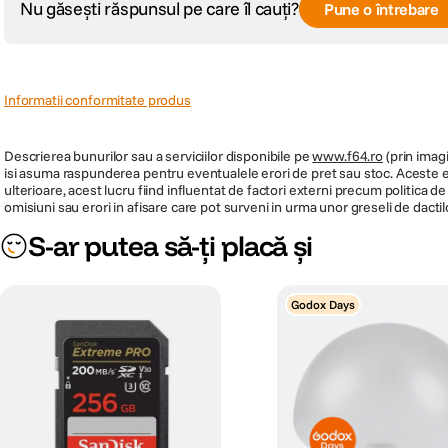
Nu găsești răspunsul pe care îl cauți?
Pune o întrebare
Datorita functiilor Wi-Fi si Bluetooth, Plafoniera Xiaomi LED Ceiling Light
deschideti usa sau cand cineva trece prin apropiere. In plus, are functie d
Informatii conformitate produs
Descrierea bunurilor sau a serviciilor disponibile pe
www.f64.ro
(prin imagi
isi asuma raspunderea pentru eventualele erori de pret sau stoc. Aceste ero
ulterioare, acest lucru fiind influentat de factori externi precum politica 
omisiuni sau erori in afisare care pot surveni in urma unor greseli de dactil
S-ar putea să-ți placă și
Godox Days