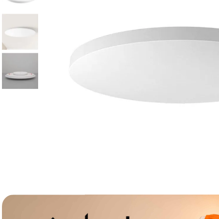
canon sx740 hs
6
.
card memorie
7
.
sony fx
8
.
dji mic mini
9
.
dji osmo pocket 4
10
.