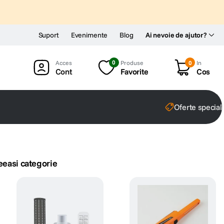
Suport
Evenimente
Blog
Ai nevoie de ajutor?
0
Produse
0
In
Cont
Favorite
Cos
Oferte special
eeasi categorie