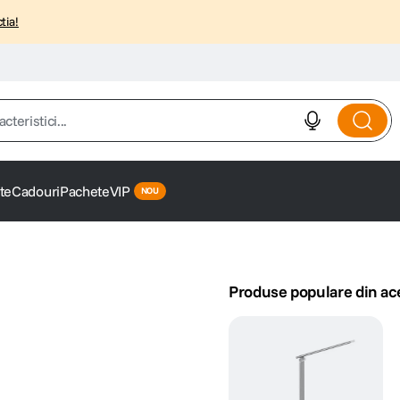
tia!
istici...
te
Cadouri
Pachete
VIP
Produse populare din ac