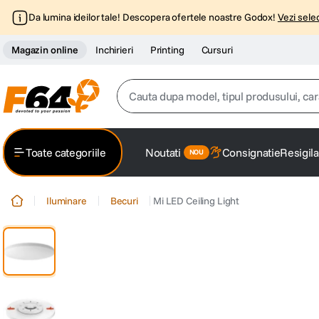
Da lumina ideilor tale! Descopera ofertele noastre Godox!
Vezi selec
Magazin online
Inchirieri
Printing
Cursuri
Cauta dupa model, tipul produsului, caracter
Top Cautari
Toate categoriile
Noutati
Consignatie
Resigila
canon g7x
1
.
Iluminare
Becuri
Mi LED Ceiling Light
trepied
2
.
trepied telefon
3
.
peak design
4
.
lavaliera
5
.