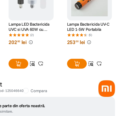
Lampa LED Bactericida
Lampa Bactericida UV-C
UVC si UVA 60W cu
LED 1-5W Portabila
Telecomanda
(2)
(5)
202
lei
253
lei
00
00
t
Compara
od
:
125046640
 parte din oferta noastră.
similare.