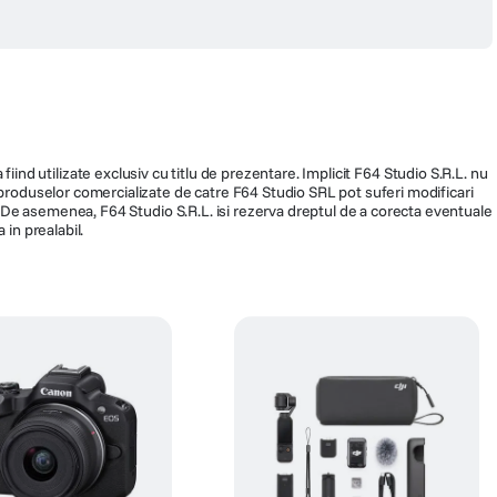
a sistemul Mi Smart Home. De exemplu, puteti seta sa se aprinda automat cand
fiind utilizate exclusiv cu titlu de prezentare. Implicit F64 Studio S.R.L. nu
a produselor comercializate de catre F64 Studio SRL pot suferi modificari
ra. De asemenea, F64 Studio S.R.L. isi rezerva dreptul de a corecta eventuale
 in prealabil.