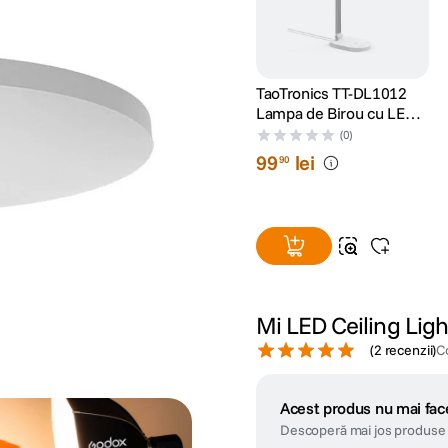
TaoTronics TT-DL1012
Lampa de Birou cu LED
Control Touch USB Alb
(0)
99
lei
90
Mi LED Ceiling Ligh
(
2 recenzii
)
C
Acest produs nu mai face
Descoperă mai jos produse 