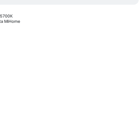
0-5700K
cata MiHome