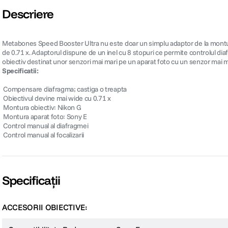
Descriere
Metabones Speed Booster Ultra nu este doar un simplu adaptor de la montura
de 0.71 x. Adaptorul dispune de un inel cu 8 stopuri ce permite controlul di
obiectiv destinat unor senzori mai mari pe un aparat foto cu un senzor mai m
Specificatii:
 Compensare diafragma; castiga o treapta
 Obiectivul devine mai wide cu 0.71 x
 Montura obiectiv: Nikon G
 Montura aparat foto: Sony E
 Control manual al diafragmei
 Control manual al focalizarii
Specificații
ACCESORII OBIECTIVE: