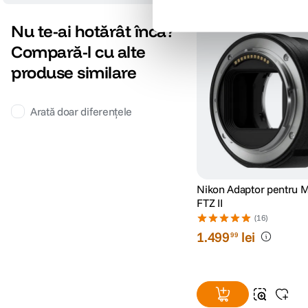
Nu te-ai hotărât încă?
Compară-l cu alte
produse similare
Arată doar diferențele
Nikon Adaptor pentru 
FTZ II
(16)
1
.
499
lei
99