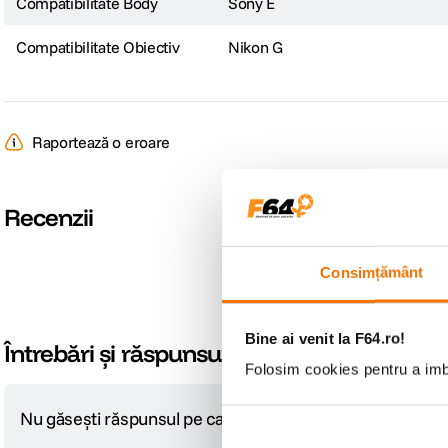
Compatibilitate Body
Sony E
Compatibilitate Obiectiv
Nikon G
Raportează o eroare
Recenzii
Consimțământ
Bine ai venit la F64.ro!
Întrebări și răspunsuri
Folosim cookies pentru a imbu
Nu găsești răspunsul pe care îl cauți?
Pune o întrebare