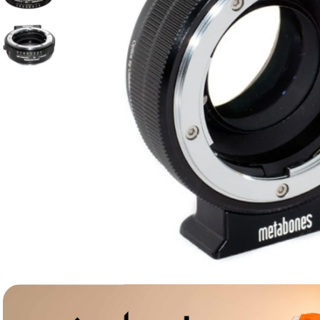
lavaliera
6
.
card memorie
7
.
ulanzi
8
.
insta 360
9
.
godox
10
.