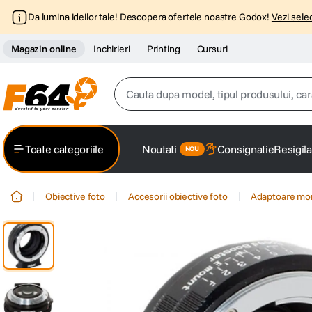
Da lumina ideilor tale! Descopera ofertele noastre Godox!
Vezi selec
Magazin online
Inchirieri
Printing
Cursuri
Cauta dupa model, tipul produsului, caracter
Top Cautari
Toate categoriile
Noutati
Consignatie
Resigila
canon g7x
1
.
Obiective foto
Accesorii obiective foto
Adaptoare mo
trepied
2
.
trepied telefon
3
.
peak design
4
.
canon sx740 hs
5
.