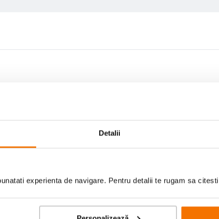
Detalii
Scrie prima recenzie
natati experienta de navigare. Pentru detalii te rugam sa citest
Personalizează