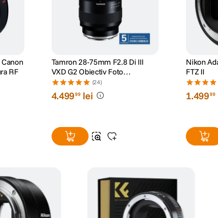
e Canon
Tamron 28-75mm F2.8 Di III
Nikon Ad
ura RF
VXD G2 Obiectiv Foto
FTZ II
Mirrorless Sony E
(24)
4
.
499
lei
1
.
499
99
99