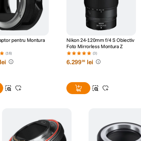
aptor pentru Montura
Nikon 24-120mm f/4 S Obiectiv
Foto Mirrorless Montura Z
(16)
(3)
lei
6
.
299
lei
99