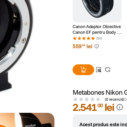
Canon Adaptor Obiective
Canon EF pentru Body cu
Montura RF
(53)
559
lei
99
Metabones Nikon G 
(
0 recenzii
)
C
2
.
541
lei
00
Acest produs este ind