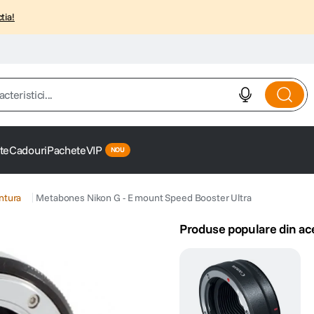
tia!
istici...
te
Cadouri
Pachete
VIP
ntura
Metabones Nikon G - E mount Speed Booster Ultra
Produse populare din ac