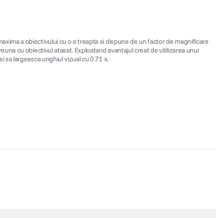
xima a obiectivului cu o o treapta si dispune de un factor de magnificare
una cu obiectivul atasat. Exploatand avantajul creat de utilizarea unui
 sa largeasca unghiul vizual cu 0.71 x.