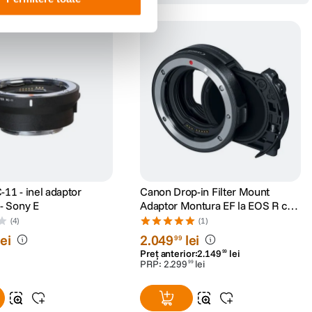
11 - inel adaptor
Canon Drop-in Filter Mount
- Sony E
Adaptor Montura EF la EOS R cu
Filtru ND Variabil
(4)
(1)
lei
2
.
049
lei
99
Preț anterior:
2
.
149
lei
99
PRP:
2
.
299
lei
99