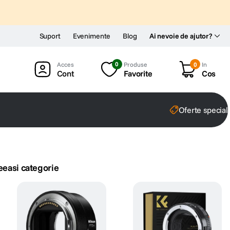
Suport
Evenimente
Blog
Ai nevoie de ajutor?
0
Produse
0
In
Cont
Favorite
Cos
Oferte special
eeasi categorie