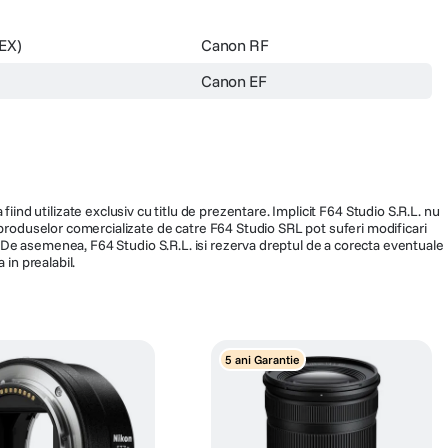
EX)
Canon RF
Canon EF
fiind utilizate exclusiv cu titlu de prezentare. Implicit F64 Studio S.R.L. nu
a produselor comercializate de catre F64 Studio SRL pot suferi modificari
ra. De asemenea, F64 Studio S.R.L. isi rezerva dreptul de a corecta eventuale
 in prealabil.
5 ani Garantie