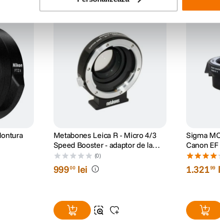
Montura
Metabones Leica R - Micro 4/3
Sigma MC-
Speed Booster - adaptor de la
Canon EF 
Leica R la Micro 4/3
(0)
999
lei
1
.
321
00
99