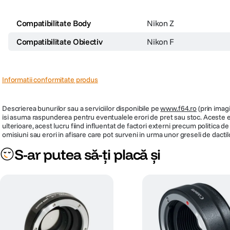
Compatibilitate Body
Nikon Z
Compatibilitate Obiectiv
Nikon F
Informatii conformitate produs
Descrierea bunurilor sau a serviciilor disponibile pe
www.f64.ro
(prin imagi
isi asuma raspunderea pentru eventualele erori de pret sau stoc. Aceste ero
ulterioare, acest lucru fiind influentat de factori externi precum politica 
omisiuni sau erori in afisare care pot surveni in urma unor greseli de dactil
S-ar putea să-ți placă și