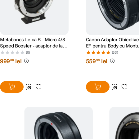
Metabones Leica R - Micro 4/3
Canon Adaptor Obiectiv
Speed Booster - adaptor de la
EF pentru Body cu Mont
Leica R la Micro 4/3
(0)
(53)
999
lei
559
lei
00
99