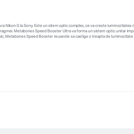
 Nikon G la Sony. Este un sitem optic complex, ce va creste luminozitatea ma
afragmei. Metabones Speed Booster Ultra va forma un sistem optic unitar impre
ic, Metabones Speed Booster reuseste sa castige o treapta de luminozitate si