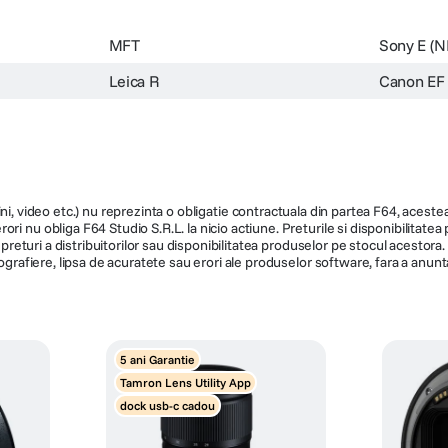
MFT
Sony E (N
Leica R
Canon EF
ni, video etc.) nu reprezinta o obligatie contractuala din partea F64, acestea 
ri nu obliga F64 Studio S.R.L. la nicio actiune. Preturile si disponibilitate
de preturi a distribuitorilor sau disponibilitatea produselor pe stocul acesto
ografiere, lipsa de acuratete sau erori ale produselor software, fara a anunta
5 ani Garantie
Tamron Lens Utility App
dock usb-c cadou