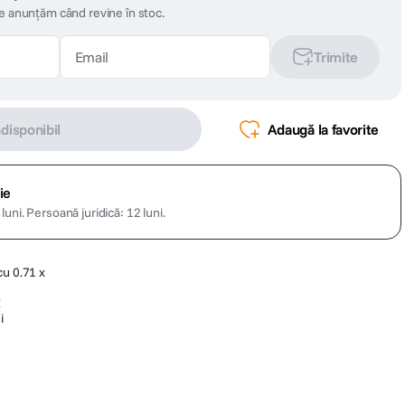
te anunțăm când revine în stoc.
Trimite
ndisponibil
Adaugă la favorite
ie
luni.
Persoană juridică: 12 luni.
cu 0.71 x
E
i