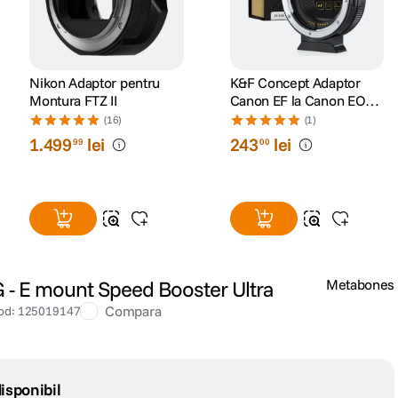
Nikon Adaptor pentru
K&F Concept Adaptor
Montura FTZ II
Canon EF la Canon EOS
R cu autofocus
(16)
(1)
1
.
499
lei
243
lei
99
00
- E mount Speed Booster Ultra
Metabones
Compara
od
:
125019147
isponibil