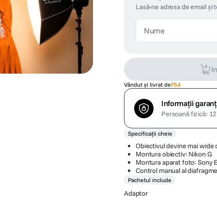
Lasă-ne adresa de email și 
I
Vândut și livrat de
F64
Informații garanț
Persoană fizică: 12 
Specificații cheie
Obiectivul devine mai wide 
Montura obiectiv: Nikon G
Montura aparat foto: Sony 
Control manual al diafragme
Pachetul include
Adaptor