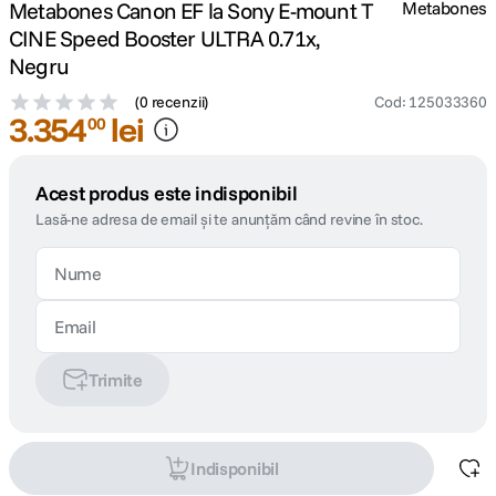
Metabones Canon EF la Sony E-mount T
Metabones
CINE Speed Booster ULTRA 0.71x,
Negru
(
0 recenzii
)
Cod
:
125033360
3
.
354
lei
00
Acest produs este indisponibil
Lasă-ne adresa de email și te anunțăm când revine în stoc.
Trimite
Indisponibil