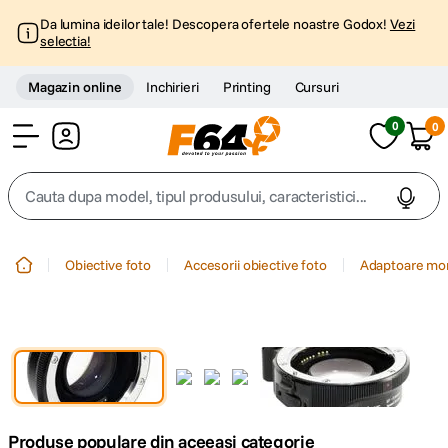
Da lumina ideilor tale! Descopera ofertele noastre Godox!
Vezi
selectia!
Magazin online
Inchirieri
Printing
Cursuri
0
0
Cont
Cauta dupa model, tipul produsului, caracteristici...
Top Cautari
Obiective foto
Accesorii obiective foto
Adaptoare mo
canon g7x
1
.
trepied
2
.
trepied telefon
3
.
Produse populare din aceeasi categorie
peak design
4
.