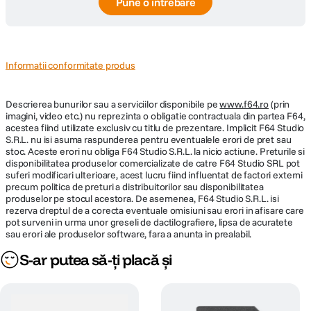
Pune o întrebare
Informatii conformitate produs
Descrierea bunurilor sau a serviciilor disponibile pe
www.f64.ro
(prin
imagini, video etc.) nu reprezinta o obligatie contractuala din partea F64,
acestea fiind utilizate exclusiv cu titlu de prezentare. Implicit F64 Studio
S.R.L. nu isi asuma raspunderea pentru eventualele erori de pret sau
stoc. Aceste erori nu obliga F64 Studio S.R.L. la nicio actiune. Preturile si
disponibilitatea produselor comercializate de catre F64 Studio SRL pot
suferi modificari ulterioare, acest lucru fiind influentat de factori externi
precum politica de preturi a distribuitorilor sau disponibilitatea
produselor pe stocul acestora. De asemenea, F64 Studio S.R.L. isi
rezerva dreptul de a corecta eventuale omisiuni sau erori in afisare care
pot surveni in urma unor greseli de dactilografiere, lipsa de acuratete
sau erori ale produselor software, fara a anunta in prealabil.
S-ar putea să-ți placă și