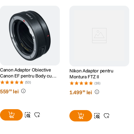
Canon Adaptor Obiective
Nikon Adaptor pentru
Canon EF pentru Body cu
Montura FTZ II
Montura RF
(53)
(16)
559
lei
99
1
.
499
lei
99