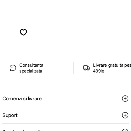
Alatura-te comunitatii creatorilor
Descopera inspiratie, recomandari utile,
ghiduri foto-video si oferte pregatite special
pentru tine.
Consultanta
Livrare gratuita pe
specializata
499lei
Comenzi si livrare
Suport