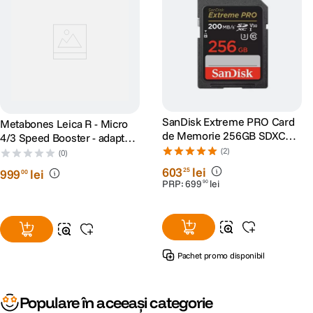
SanDisk Extreme PRO Card
Metabones Leica R - Micro
de Memorie 256GB SDXC
4/3 Speed Booster - adaptor
UHS-I C10 U3 V30 + 2 Ani
de la Leica R la Micro 4/3
(2)
(0)
RescuePRO Deluxe
603
lei
25
999
lei
00
PRP:
699
lei
90
Pachet promo disponibil
Populare în aceeași categorie