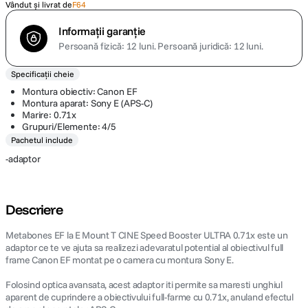
Vândut și livrat de
F64
Informații garanție
Persoană fizică: 12 luni.
Persoană juridică: 12 luni.
Specificații cheie
Montura obiectiv: Canon EF
Montura aparat: Sony E (APS-C)
Marire: 0.71x
Grupuri/Elemente: 4/5
Pachetul include
-adaptor
Descriere
Metabones EF la E Mount T CINE Speed Booster ULTRA 0.71x este un
adaptor ce te ve ajuta sa realizezi adevaratul potential al obiectivul full
frame Canon EF montat pe o camera cu montura Sony E.
Folosind optica avansata, acest adaptor iti permite sa maresti unghiul
aparent de cuprindere a obiectivului full-farme cu 0.71x, anuland efectul