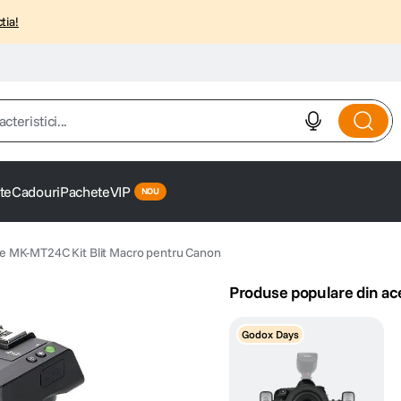
tia!
istici...
te
Cadouri
Pachete
VIP
e MK-MT24C Kit Blit Macro pentru Canon
Produse populare din ac
Godox Days