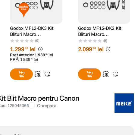
Godox MF12-DK3 Kit
Godox MF12-DK2 Kit
Blituri Macro
Blituri Macro
Profesionale Dentale
Profesionale Dentale
(0)
(0)
pentru Aparatele Sony
1
.
299
lei
2
.
099
lei
90
90
Preț anterior:
1
.
939
lei
90
PRP:
1
.
939
lei
90
t Blit Macro pentru Canon
Compara
Cod
:
125045366