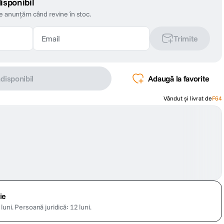
isponibil
te anunțăm când revine în stoc.
Trimite
ndisponibil
Adaugă la favorite
Vândut și livrat de
F64
ie
luni.
Persoană juridică: 12 luni.