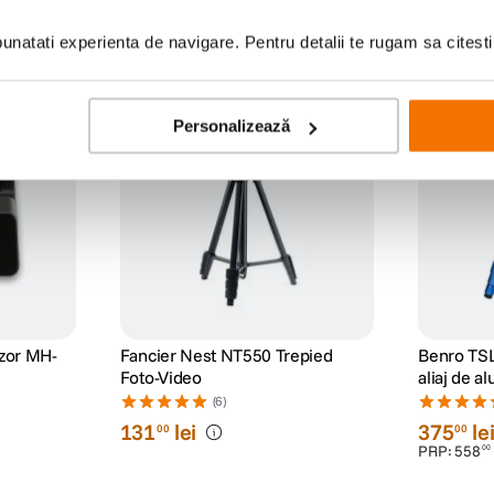
natati experienta de navigare. Pentru detalii te rugam sa citest
Personalizează
izor MH-
Fancier Nest NT550 Trepied
Benro TSL
Foto-Video
aliaj de a
(6)
131
lei
375
le
00
00
PRP:
558
00