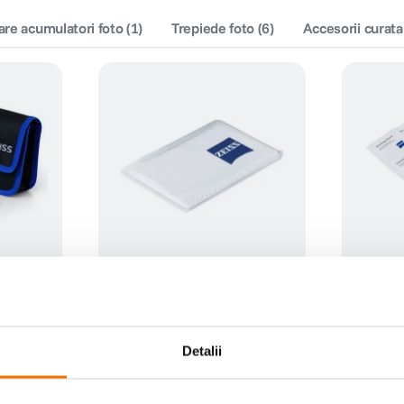
are acumulatori foto
(
1
)
Trepiede foto
(
6
)
Accesorii curata
g Kit
Carl Zeiss - microfibra (alb)
Carl Zeis
set 20 se
(6)
39
lei
29
lei
90
90
Detalii