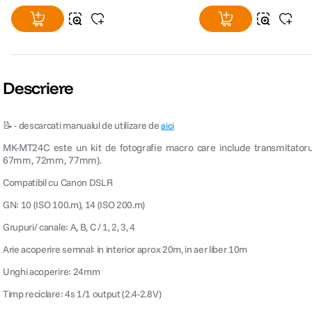
Descriere
📝 - descarcati manualul de utilizare de
aici
MK-MT24C este un kit de fotografie macro care include transmitatoru
67mm, 72mm, 77mm).
Compatibil cu Canon DSLR
GN: 10 (ISO 100.m), 14 (ISO 200.m)
Grupuri/ canale: A, B, C / 1, 2, 3, 4
Arie acoperire semnal: in interior aprox 20m, in aer liber 10m
Unghi acoperire: 24mm
Timp reciclare: 4s 1/1 output (2.4-2.8V)