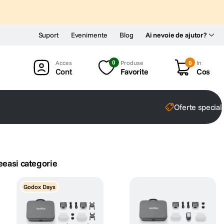
Suport
Evenimente
Blog
Ai nevoie de ajutor?
0
Produse
0
In
Cont
Favorite
Cos
Oferte special
eeasi categorie
Godox Days