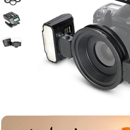
lavaliera
6
.
sony fx
7
.
card memorie
8
.
dji mic mini
9
.
dji osmo
10
.