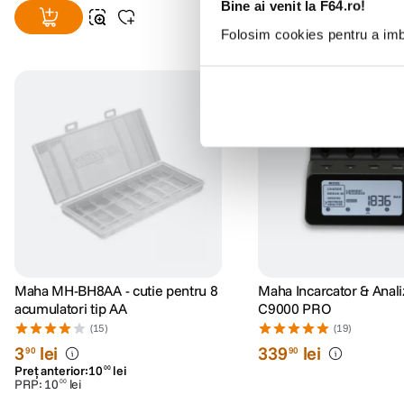
Bine ai venit la F64.ro!
Folosim cookies pentru a imbu
Maha MH-BH8AA - cutie pentru 8
Maha Incarcator & Anal
acumulatori tip AA
C9000 PRO
(15)
(19)
3
lei
339
lei
90
90
Preț anterior:
10
lei
00
PRP:
10
lei
00