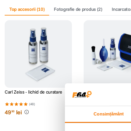
Top accesorii
(
10
)
Fotografie de produs
(
2
)
Incarcato
Carl Zeiss - lichid de curatare
Carl Zeiss Lens Cleanin
(48)
(52)
49
lei
99
lei
90
90
Consimțământ