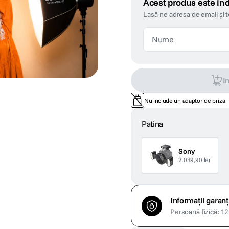
Acest produs este ind
Lasă-ne adresa de email și 
I
Nu include un adaptor de priza
Patina
Sony
2.039,90 lei
Informații garanț
Persoană fizică: 12 