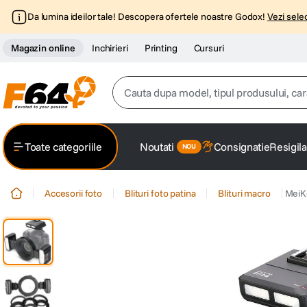
Da lumina ideilor tale! Descopera ofertele noastre Godox!
Vezi selec
Magazin online
Inchirieri
Printing
Cursuri
Cauta dupa model, tipul produsului, caracter
Top Cautari
Toate categoriile
Noutati
Consignatie
Resigila
canon g7x
1
.
Accesorii foto
Blituri foto patina
Blituri macro
MeiK
trepied
2
.
trepied telefon
3
.
peak design
4
.
canon sx740 hs
5
.