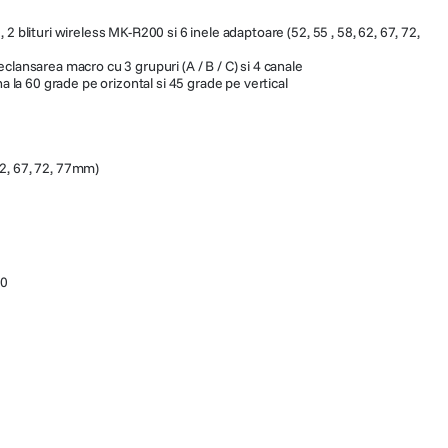
2 blituri wireless MK-R200 si 6 inele adaptoare (52, 55 , 58, 62, 67, 72,
clansarea macro cu 3 grupuri (A / B / C) si 4 canale
na la 60 grade pe orizontal si 45 grade pe vertical
62, 67, 72, 77mm)
00