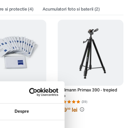
re si protectie
(
4
)
Acumulatori foto si baterii
(
2
)
s Lens Cleaning Wipes -
Cullmann Primax 390 - trepied
rvetele umede
foto
(24)
(39)
249
lei
00
Despre