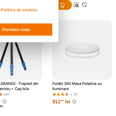
i
Politica de cookies.
Permitere toate
08AN00 - Trepied din
Foldio 360 Masa Rotativa cu
luminiu + Cap bila
Iluminare
(10)
(3)
i
812
lei
00
lei