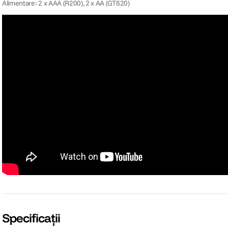
Alimentare: 2 x AAA (R200), 2 x AA (GT620)
Specificații