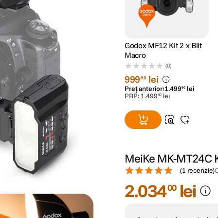
Godox MF12 Kit 2 x Blit
Macro
(0)
999
lei
90
Preț anterior:
1
.
499
lei
90
PRP:
1
.
499
lei
90
MeiKe MK-MT24C Ki
(
1 recenzie
)
2
.
034
lei
00