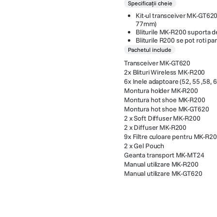
Specificații cheie
Kit-ul transceiver MK-GT620, 
77mm)
Bliturile MK-R200 suporta de
Bliturile R200 se pot roti pa
Pachetul include
Transceiver MK-GT620
2x Blituri Wireless MK-R200
6x Inele adaptoare (52, 55 ,58, 
Montura holder MK-R200
Montura hot shoe MK-R200
Montura hot shoe MK-GT620
2 x Soft Diffuser MK-R200
2 x Diffuser MK-R200
9x Filtre culoare pentru MK-R2
2 x Gel Pouch
Geanta transport MK-MT24
Manual utilizare MK-R200
Manual utilizare MK-GT620