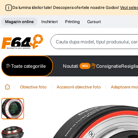
Da lumina ideilor tale! Descopera ofertele noastre Godox!
Vezi selec
Magazin online
Inchirieri
Printing
Cursuri
Cauta dupa model, tipul produsului, caracter
Top Cautari
Toate categoriile
Noutati
Consignatie
Resigila
canon g7x
1
.
Obiective foto
Accesorii obiective foto
Adaptoare mo
trepied
2
.
trepied telefon
3
.
peak design
4
.
canon sx740 hs
5
.