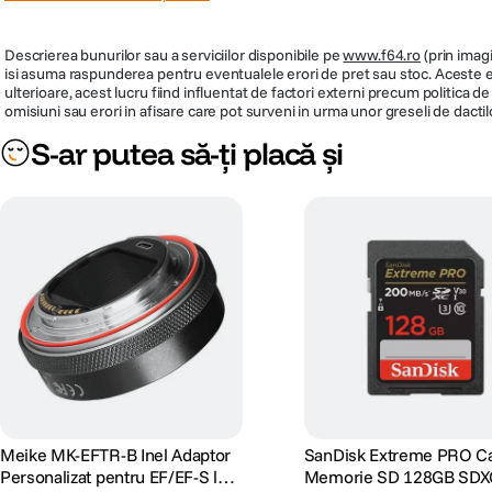
Descrierea bunurilor sau a serviciilor disponibile pe
www.f64.ro
(prin imagi
isi asuma raspunderea pentru eventualele erori de pret sau stoc. Aceste ero
ulterioare, acest lucru fiind influentat de factori externi precum politica 
omisiuni sau erori in afisare care pot surveni in urma unor greseli de dactil
S-ar putea să-ți placă și
Meike MK-EFTR-B Inel Adaptor
SanDisk Extreme PRO C
Personalizat pentru EF/EF-S la
Memorie SD 128GB SDX