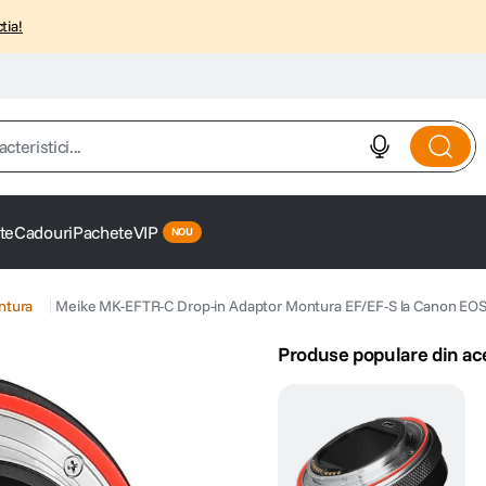
tia!
istici...
te
Cadouri
Pachete
VIP
ntura
Meike MK-EFTR-C Drop-in Adaptor Montura EF/EF-S la Canon EO
Produse populare din ac