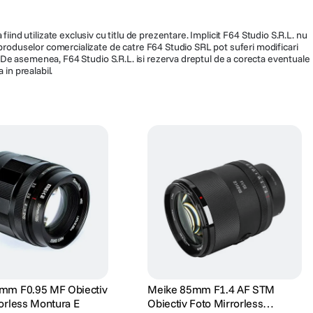
fiind utilizate exclusiv cu titlu de prezentare. Implicit F64 Studio S.R.L. nu
a produselor comercializate de catre F64 Studio SRL pot suferi modificari
ra. De asemenea, F64 Studio S.R.L. isi rezerva dreptul de a corecta eventuale
 in prealabil.
mm F0.95 MF Obiectiv
Meike 85mm F1.4 AF STM
orless Montura E
Obiectiv Foto Mirrorless