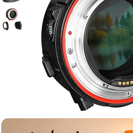
lavaliera
6
.
card memorie
7
.
dji mic mini
8
.
dji osmo
9
.
insta 360
10
.