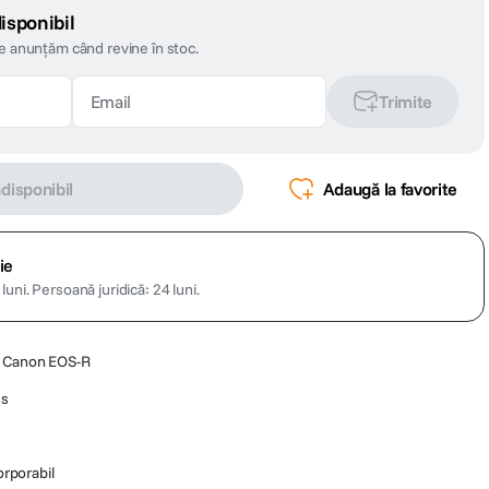
isponibil
te anunțăm când revine în stoc.
Trimite
ndisponibil
Adaugă la favorite
ie
luni.
Persoană juridică: 24 luni.
a Canon EOS-R
us
orporabil