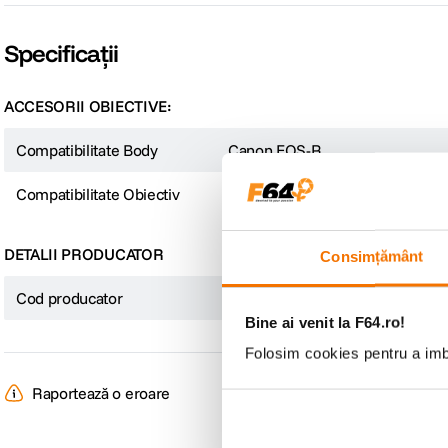
Specificații
ACCESORII OBIECTIVE:
Compatibilitate Body
Canon EOS-R
Compatibilitate Obiectiv
Canon EF
DETALII PRODUCATOR
Consimțământ
Cod producator
MK-EFTR-C
Bine ai venit la F64.ro!
Folosim cookies pentru a imbu
Raportează o eroare