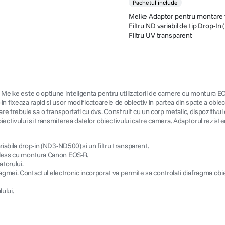
Pachetul include
Meike Adaptor pentru montare fil
Filtru ND variabil de tip Drop-I
Filtru UV transparent
la Meike este o optiune inteligenta pentru utilizatorii de camere cu montura E
p-in fixeaza rapid si usor modificatoarele de obiectiv in partea din spate a obie
re trebuie sa o transportati cu dvs. Construit cu un corp metalic, dispozitiv
ectivului si transmiterea datelor obiectivului catre camera. Adaptorul rezistent 
iabila drop-in (ND3-ND500) si un filtru transparent.
rless cu montura Canon EOS-R.
atorului.
ragmei. Contactul electronic incorporat va permite sa controlati diafragma obie
ului.