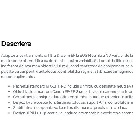
Descriere
Adaptorul pentru montura filtru Drop-In EF la EOS-R cu filtru ND variabil de 
suplimentar al unui filtru cu densitate neutra variabila. Sistemul de filtre dro
indiferent de marimea obiectivului, reducand cantitatea de echipament pe ca
placate cu aur pentru autofocus, controlul diafragmei, stabilizarea imaginii obi
suport suplimentar.
Pachetul standard MK-EFTR-C include un filtru cu densitate neutra var
Obiectivul cu montura Canon EF/EF-S se potriveste camerelor mirro
Corpul metalic asigura durabilitatea si imbunatateste experienta utiliz
Dispozitivul accepta functia de autofocus, suport AF si controlul diaf
Stabilitatea incorporata va face focalizarea mai precisa si mai clara.
Designul PIN-ului placat cu aur aduce o transmisie excelenta a semnal