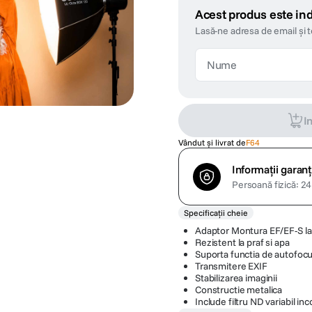
Acest produs este ind
Lasă-ne adresa de email și 
I
Vândut și livrat de
F64
Informații garanț
Persoană fizică: 24 
Specificații cheie
Adaptor Montura EF/EF-S l
Rezistent la praf si apa
Suporta functia de autofoc
Transmitere EXIF
Stabilizarea imaginii
Constructie metalica
Include filtru ND variabil inc