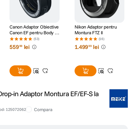
Canon Adaptor Obiective
Nikon Adaptor pentru
Canon EF pentru Body cu
Montura FTZ II
Montura RF
(53)
(16)
559
lei
1
.
499
lei
99
99
rop-in Adaptor Montura EF/EF-S la
Compara
od
:
125072062