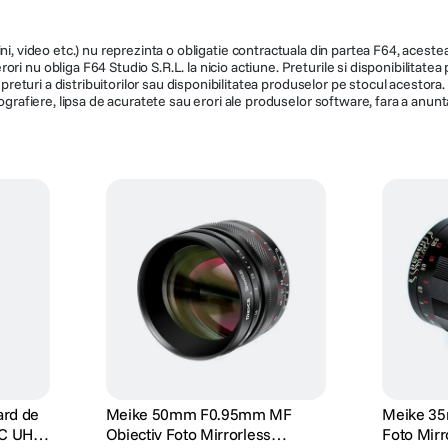
ni, video etc.) nu reprezinta o obligatie contractuala din partea F64, acestea 
ri nu obliga F64 Studio S.R.L. la nicio actiune. Preturile si disponibilitate
de preturi a distribuitorilor sau disponibilitatea produselor pe stocul acesto
ografiere, lipsa de acuratete sau erori ale produselor software, fara a anunta
ard de
Meike 50mm F0.95mm MF
Meike 35
C UHS-
Obiectiv Foto Mirrorless
Foto Mirr