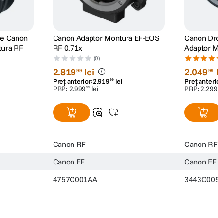
ve Canon
Canon Adaptor Montura EF-EOS
Canon Dro
tura RF
RF 0.71x
Adaptor M
Filtru ND 
(0)
2
.
819
lei
2
.
049
99
99
Preț anterior:
2
.
919
lei
Preț anteri
99
PRP:
2
.
999
lei
PRP:
2
.
299
99
Canon RF
Canon RF
Canon EF
Canon EF
4757C001AA
3443C00