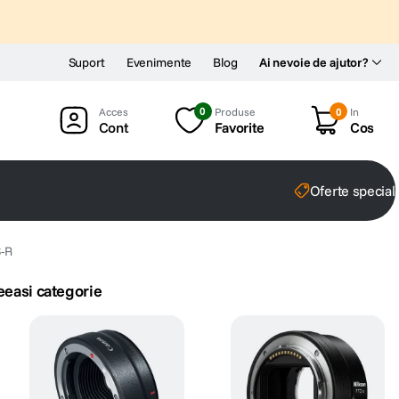
Suport
Evenimente
Blog
Ai nevoie de ajutor?
0
Produse
0
In
Cont
Favorite
Cos
Oferte special
S-R
eeasi categorie