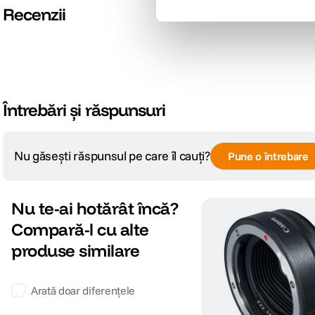
Recenzii
Întrebări și răspunsuri
Nu găsești răspunsul pe care îl cauți?
Pune o întrebare
Nu te-ai hotărât încă?
Compară-l cu alte
produse similare
Arată doar diferențele