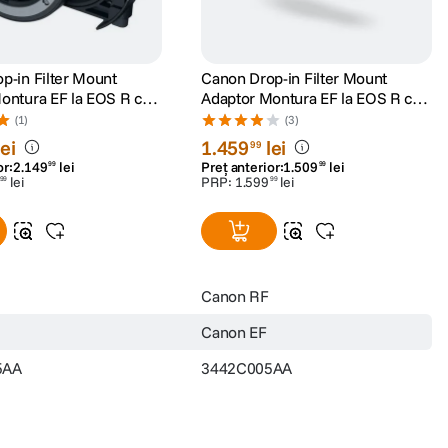
p-in Filter Mount
Canon Drop-in Filter Mount
ontura EF la EOS R cu
Adaptor Montura EF la EOS R cu
Variabil
Filtru Circular de Polarizare
(1)
(3)
lei
1
.
459
lei
99
or:
2
.
149
lei
Preț anterior:
1
.
509
lei
99
99
lei
PRP:
1
.
599
lei
99
99
Canon RF
Canon EF
5AA
3442C005AA