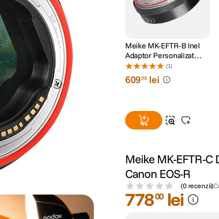
Meike MK-EFTR-B Inel
Adaptor Personalizat
pentru EF/EF-S la EOS-R
(1)
609
lei
00
Meike MK-EFTR-C D
Canon EOS-R
(
0 recenzii
)
C
778
lei
00