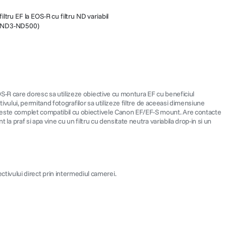
tru EF la EOS-R cu filtru ND variabil
n (ND3-ND500)
OS-R care doresc sa utilizeze obiective cu montura EF cu beneficiul
ctivului, permitand fotografilor sa utilizeze filtre de aceeasi dimensiune
ul este complet compatibil cu obiectivele Canon EF/EF-S mount. Are contacte
la praf si apa vine cu un filtru cu densitate neutra variabila drop-in si un
ctivului direct prin intermediul camerei.