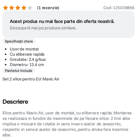
(
1 recenzie
)
Cod
:
125039866
Acest produs nu mai face parte din oferta noastră.
Descoperă mai jos produse similare.
Specificații cheie
Usor de montat
Cu eliberare rapida
Greutate: 2.4 g/buc
Diametru: 13.4 cm
Pachetul include
Set 2 elice pentru DJI Mavic Air
Descriere
Elice pentru Mavic Air, usor de montat, cu eliberare rapida. Montarea
se realizeaza in functie de insemnele de pe fiecare elice: 2 linii albe
implica o miscare de rotatie in sens invers acelor de ceasornic,
respectiv in sensul acelor de ceasornic, pentru elicea fara insemne
albe.