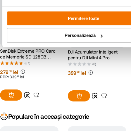
Permitere toate
Personalizează
SanDisk Extreme PRO Card
DJI Acumulator Inteligent
de Memorie SD 128GB
pentru DJI Mini 4 Pro
SDXC UHS-I Class 10 U3 V30
(87)
(0)
+ 2 Ani RescuePRO Deluxe
279
lei
00
399
lei
00
PRP:
339
lei
90
Populare în aceeași categorie