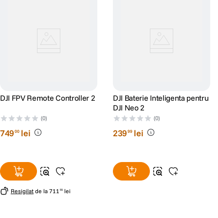
DJI FPV Remote Controller 2
DJI Baterie Inteligenta pentru
DJI Neo 2
(0)
(0)
749
lei
239
lei
00
99
Resigilat
de la
711
lei
55