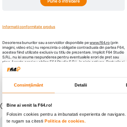
Pune o întrebare
Informatii conformitate produs
Descrierea bunurilor sau a serviciilor disponibile pe
www.f64.ro
(prin
imagini, video etc.) nu reprezinta o obligatie contractuala din partea F64,
acestea fiind utilizate exclusiv cu titlu de prezentare. Implicit F64 Studio
S.R.L. nu isi asuma raspunderea pentru eventualele erori de pret sau
stoc. Aceste erori nu obliga F64 Studio S.R.L. la nicio actiune. Preturile si
disponibilitatea produselor comercializate de catre F64 Studio SRL pot
suferi modificari ulterioare, acest lucru fiind influentat de factori externi
precum politica de preturi a distribuitorilor sau disponibilitatea
produselor pe stocul acestora. De asemenea, F64 Studio S.R.L. isi
Consimțământ
Detalii
rezerva dreptul de a corecta eventuale omisiuni sau erori in afisare care
pot surveni in urma unor greseli de dactilografiere, lipsa de acuratete
sau erori ale produselor software, fara a anunta in prealabil.
S-ar putea să-ți placă și
Bine ai venit la F64.ro!
Folosim cookies pentru a imbunatati experienta de navigare. 
te rugam sa citesti
Politica de cookies.