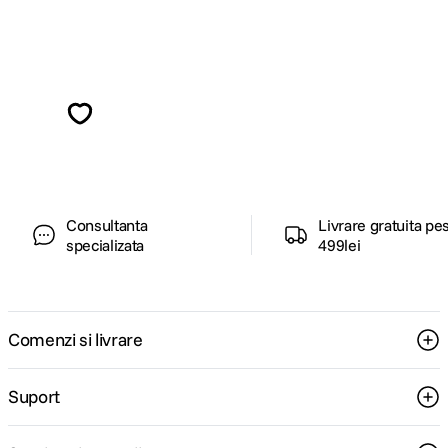
Alatura-te comunitatii creatorilor
Descopera inspiratie, recomandari utile,
ghiduri foto-video si oferte pregatite special
pentru tine.
Consultanta
Livrare gratuita pe
specializata
499lei
Comenzi si livrare
Suport