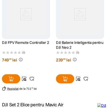
lavaliera
5
.
canon sx740 hs
6
.
card memorie
7
.
DJI FPV Remote Controller 2
DJI Baterie Inteligenta pentru
sony fx
8
.
DJI Neo 2
(0)
(0)
dji mic mini
9
.
749
lei
239
lei
00
99
dji osmo pocket 4
10
.
Resigilat
de la
711
lei
55
DJI Set 2 Elice pentru Mavic Air