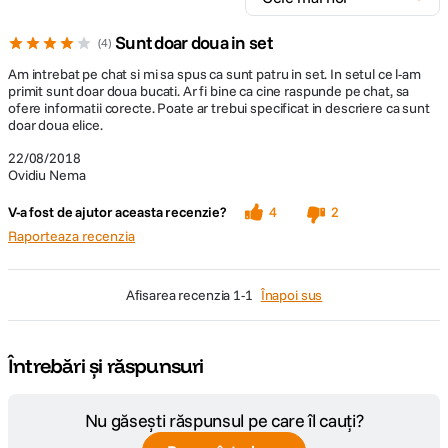
Sunt doar doua in set
4
Am intrebat pe chat si mi sa spus ca sunt patru in set. In setul ce l-am
primit sunt doar doua bucati. Ar fi bine ca cine raspunde pe chat, sa
ofere informatii corecte. Poate ar trebui specificat in descriere ca sunt
doar doua elice.
22/08/2018
Ovidiu Nema
V-a fost de ajutor aceasta recenzie?
4
2
Raporteaza recenzia
afisarea recenzia
1-1
Înapoi sus
Întrebări și răspunsuri
Nu găsești răspunsul pe care îl cauți?