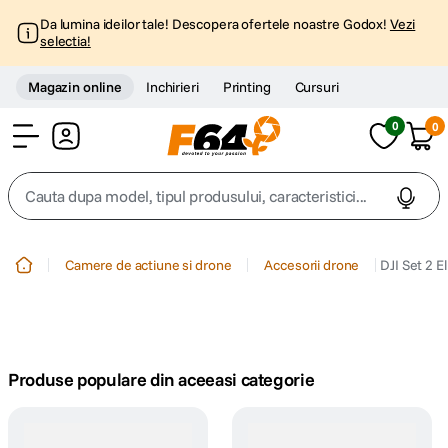
Da lumina ideilor tale! Descopera ofertele noastre Godox!
Vezi
selectia!
Magazin online
Inchirieri
Printing
Cursuri
0
0
Cont
Cauta dupa model, tipul produsului, caracteristici...
Top Cautari
Camere de actiune si drone
Accesorii drone
DJI Set 2 E
canon g7x
1
.
trepied
2
.
Produse populare din aceeasi categorie
trepied telefon
3
.
peak design
4
.