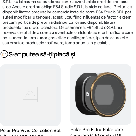
S.R.L. nu isi asuma raspunderea pentru eventualele erori de pret sau
stoc. Aceste erori nu obliga F64 Studio S.R.L. la nicio actiune. Preturile si
disponibilitatea produselor comercializate de catre F64 Studio SRL pot
suferi modificari ulterioare, acest lucru fiind influentat de factori externi
precum politica de preturi a distribuitorilor sau disponibilitatea
produselor pe stocul acestora. De asemenea, F64 Studio S.R.L. isi
rezerva dreptul de a corecta eventuale omisiuni sau erori in afisare care
pot surveni in urma unor greseli de dactilografiere, lipsa de acuratete
sau erori ale produselor software, fara a anunta in prealabil.
S-ar putea să-ți placă și
Polar Pro Filtru Polarizare
Polar Pro Vivid Collection Set
Circulara (CP) pentru DJI