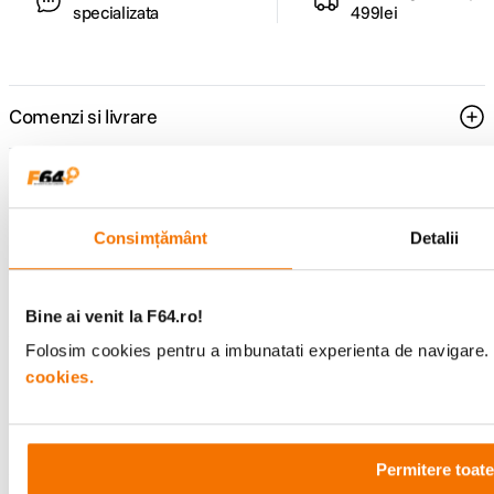
specializata
499lei
Comenzi si livrare
Suport
Consimțământ
Detalii
Service si garantii
F64 Studio
Bine ai venit la F64.ro!
Folosim cookies pentru a imbunatati experienta de navigare. P
cookies.
Urmareste-ne
Permitere toate