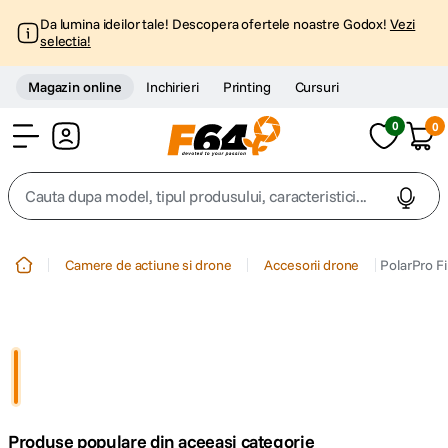
Da lumina ideilor tale! Descopera ofertele noastre Godox!
Vezi
selectia!
Magazin online
Inchirieri
Printing
Cursuri
0
0
Cont
Cauta dupa model, tipul produsului, caracteristici...
Top Cautari
Camere de actiune si drone
Accesorii drone
PolarPro Fi
canon g7x
1
.
trepied
2
.
trepied telefon
3
.
Produse populare din aceeasi categorie
peak design
4
.