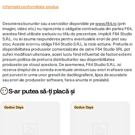
Informatii conformitate produs
Descrierea bunurilor sau a serviciilor disponibile pe
www.f64.ro
(prin
imagini, video etc.) nu reprezinta o obligatie contractuala din partea F64,
acestea fiind utilizate exclusiv cu titlu de prezentare. Implicit F64 Studio
S.R.L. nu isi asuma raspunderea pentru eventualele erori de pret sau
stoc. Aceste erori nu obliga F64 Studio S.R.L. la nicio actiune. Preturile si
disponibilitatea produselor comercializate de catre F64 Studio SRL pot
suferi modificari ulterioare, acest lucru fiind influentat de factori externi
precum politica de preturi a distribuitorilor sau disponibilitatea
produselor pe stocul acestora. De asemenea, F64 Studio S.R.L. isi
rezerva dreptul de a corecta eventuale omisiuni sau erori in afisare care
pot surveni in urma unor greseli de dactilografiere, lipsa de acuratete
sau erori ale produselor software, fara a anunta in prealabil.
S-ar putea să-ți placă și
Godox Days
Godox Days