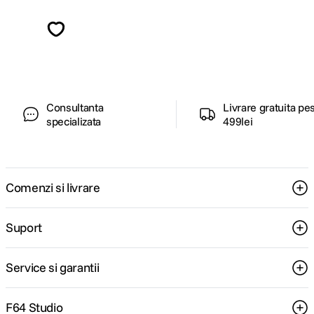
Descopera inspiratie, recomandari utile,
ghiduri foto-video si oferte pregatite special
pentru tine.
Consultanta
Livrare gratuita pe
specializata
499lei
Comenzi si livrare
Suport
Service si garantii
F64 Studio