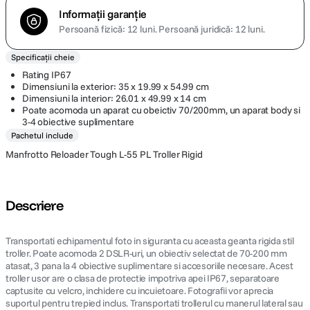
Informații garanție
Persoană fizică: 12 luni.
Persoană juridică: 12 luni.
Specificații cheie
Rating IP67
Dimensiuni la exterior: 35 x 19.99 x 54.99 cm
Dimensiuni la interior: 26.01 x 49.99 x 14 cm
Poate acomoda un aparat cu obeictiv 70/200mm, un aparat body si
3-4 obiective suplimentare
Pachetul include
Manfrotto Reloader Tough L-55 PL Troller Rigid
Descriere
Transportati echipamentul foto in siguranta cu aceasta geanta rigida stil
troller. Poate acomoda 2 DSLR-uri, un obiectiv selectat de 70-200 mm
atasat, 3 pana la 4 obiective suplimentare si accesoriile necesare. Acest
troller usor are o clasa de protectie impotriva apei IP67, separatoare
captusite cu velcro, inchidere cu incuietoare. Fotografii vor aprecia
suportul pentru trepied inclus. Transportati trollerul cu manerul lateral sau