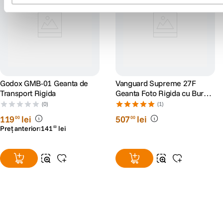
Godox GMB-01 Geanta de
Vanguard Supreme 27F
Transport Rigida
Geanta Foto Rigida cu Burete
Interior
(0)
(1)
119
lei
507
lei
00
00
Preț anterior:
141
lei
00
Alatura-te comunitatii creatorilor