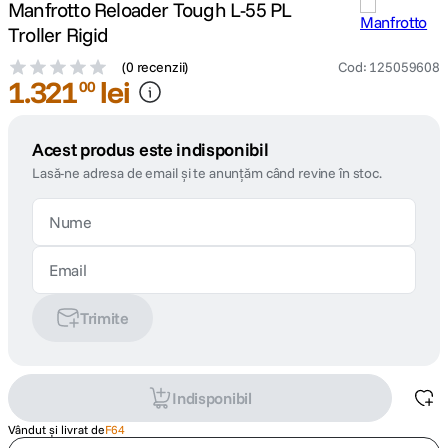
Manfrotto Reloader Tough L-55 PL
Troller Rigid
(
0 recenzii
)
Cod
:
125059608
1
.
321
lei
00
Acest produs este indisponibil
Lasă-ne adresa de email și te anunțăm când revine în stoc.
Trimite
Indisponibil
Vândut și livrat de
F64