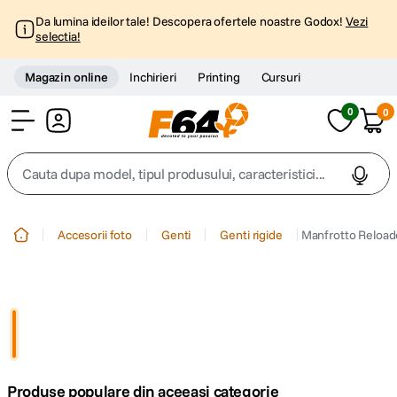
Da lumina ideilor tale! Descopera ofertele noastre Godox!
Vezi
selectia!
Magazin online
Inchirieri
Printing
Cursuri
0
0
Cont
Cauta dupa model, tipul produsului, caracteristici...
Top Cautari
Accesorii foto
Genti
Genti rigide
Manfrotto Reloade
canon g7x
1
.
trepied
2
.
trepied telefon
3
.
Produse populare din aceeasi categorie
peak design
4
.