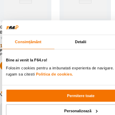
Godox LE300Bi Lampa LED
Godox SB-FW80120 Softbox
Bi-color COB 300W Negru
80x120cm Montura Bowens
(0)
(2)
Consimțământ
Detalii
1
.
199
lei
219
lei
00
00
Preț anterior:
1
.
599
lei
Preț anterior:
304
lei
00
00
PRP:
1
.
599
lei
PRP:
304
lei
00
00
Bine ai venit la F64.ro!
Folosim cookies pentru a imbunatati experienta de navigare. P
rugam sa citesti
Politica de cookies.
Pachet promo disponibil
Populare în aceeași categorie
Permitere toate
Godox Days
Personalizează