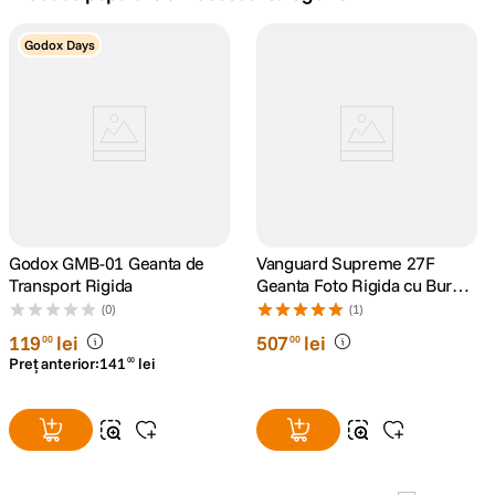
canon sx740 hs
Godox Days
5
.
lavaliera
6
.
card memorie
7
.
ulanzi
8
.
insta 360
Godox GMB-01 Geanta de
9
.
Vanguard Supreme 27F
Transport Rigida
Geanta Foto Rigida cu Burete
Interior
godox
(0)
(1)
10
.
119
lei
507
lei
00
00
Preț anterior:
141
lei
00