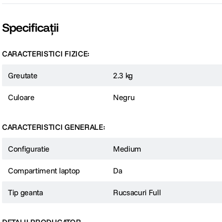
Specificații
CARACTERISTICI FIZICE:
Greutate
2.3 kg
Culoare
Negru
CARACTERISTICI GENERALE:
Configuratie
Medium
Compartiment laptop
Da
Tip geanta
Rucsacuri Full
DETALII PRODUCATOR