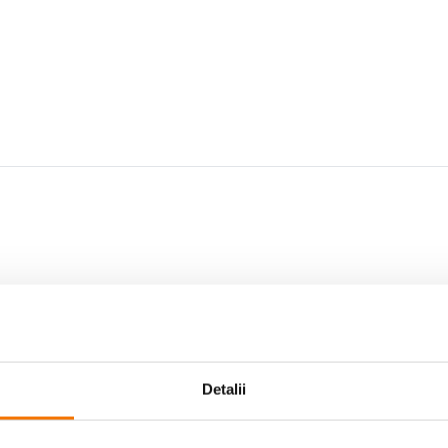
on System)
- gandita special pentru a asigura protectie sporita camerei si obi
enta si protectie maxima.
Detalii