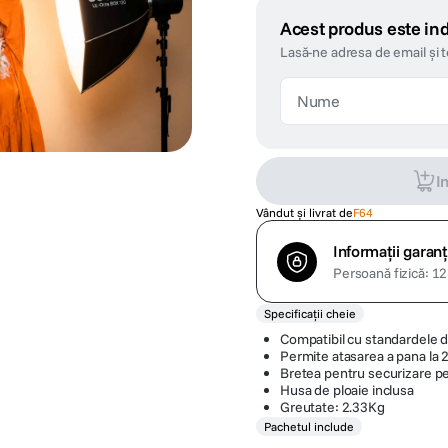
Acest produs este ind
Lasă-ne adresa de email și 
I
Vândut și livrat de
F64
Informații garanț
Persoană fizică: 12 
Specificații cheie
Compatibil cu standardele d
Permite atasarea a pana la 
Bretea pentru securizare pe
Husa de ploaie inclusa
Greutate: 2.33Kg
Pachetul include