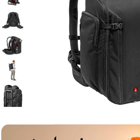
lavaliera
6
.
card memorie
7
.
dji mic mini
8
.
dji osmo
9
.
insta 360
10
.