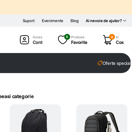
Suport
Evenimente
Blog
Ai nevoie de ajutor?
0
Produse
0
In
Cont
Favorite
Cos
Oferte special
eeasi categorie