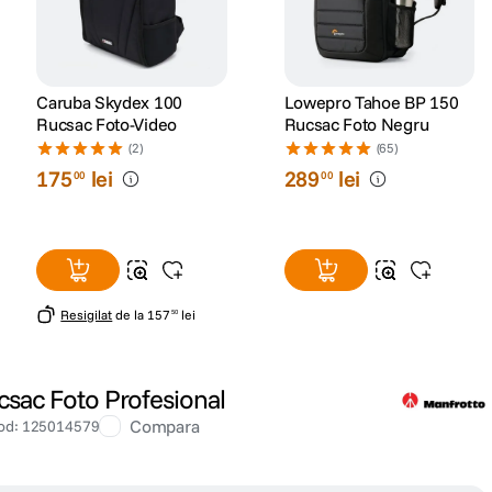
Caruba Skydex 100
Lowepro Tahoe BP 150
Rucsac Foto-Video
Rucsac Foto Negru
(2)
(65)
175
lei
289
lei
00
00
Resigilat
de la
157
lei
50
sac Foto Profesional
Compara
od
:
125014579