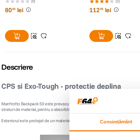
(0)
(3)
80
lei
112
lei
00
00
Descriere
CPS si Exo-Tough - protectie deplina
Manfrotto Backpack 50 este prevazut cu tehnologia
CPS (Camera Protecti
straturi de material, pentru o absorbtie sporita a socurilor.
Exteriorul este protejat de un material multistrat -
Exo-Tough
- pentru rezist
Consimțământ