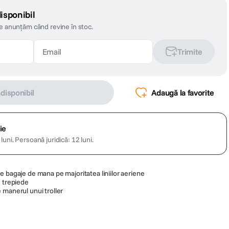
isponibil
te anunțăm când revine în stoc.
Trimite
ndisponibil
Adaugă la favorite
ie
luni.
Persoană juridică: 12 luni.
e bagaje de mana pe majoritatea liniilor aeriene
2 trepiede
 manerul unui troller