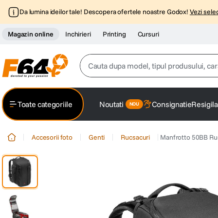
Da lumina ideilor tale! Descopera ofertele noastre Godox!
Vezi selec
Magazin online
Inchirieri
Printing
Cursuri
Cauta dupa model, tipul produsului, caracter
Top Cautari
Toate categoriile
Noutati
Consignatie
Resigila
canon g7x
1
.
Accesorii foto
Genti
Rucsacuri
Manfrotto 50BB Ruc
trepied
2
.
trepied telefon
3
.
peak design
4
.
canon sx740 hs
5
.