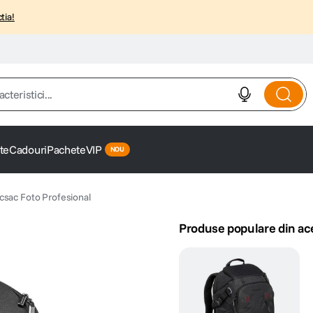
tia!
istici...
te
Cadouri
Pachete
VIP
sac Foto Profesional
Produse populare din ac