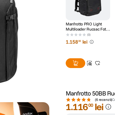
Manfrotto PRO Light
Multiloader Rucsac Foto
M
(0)
1
.
158
lei
00
Manfrotto 50BB Ruc
(
6 recenzii
)
C
1
.
116
lei
00