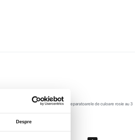
ectivelor in zona centrala a rucsacului. Separatoarele de culoare rosie au 3
Despre