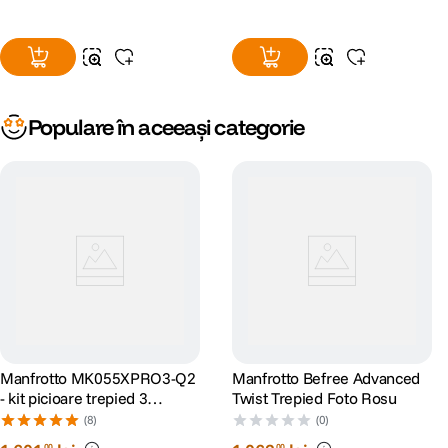
Populare în aceeași categorie
Manfrotto MK055XPRO3-Q2
Manfrotto Befree Advanced
- kit picioare trepied 3
Twist Trepied Foto Rosu
sectiuni + cap bila
(8)
(0)
00
00