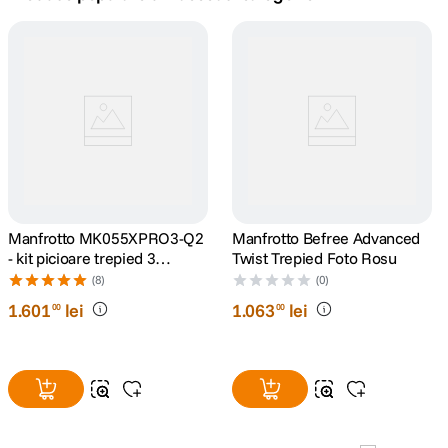
canon sx740 hs
5
.
lavaliera
6
.
card memorie
7
.
dji mic mini
8
.
dji osmo
Manfrotto MK055XPRO3-Q2
9
.
Manfrotto Befree Advanced
- kit picioare trepied 3
Twist Trepied Foto Rosu
sectiuni + cap bila
insta 360
(8)
(0)
10
.
1
.
601
lei
1
.
063
lei
00
00