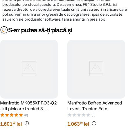
produselor pe stocul acestora. De asemenea, F64 Studio S.R.L. isi
rezerva dreptul de a corecta eventuale omisiuni sau erori in afisare care
pot surveni in urma unor greseli de dactilografiere, lipsa de acuratete
sau erori ale produselor software, fara a anunta in prealabil.
S-ar putea să-ți placă și
Manfrotto MK055XPRO3-Q2
Manfrotto Befree Advanced
- kit picioare trepied 3
Lever - Trepied Foto
sectiuni + cap bila
(8)
(0)
1
.
601
lei
1
.
063
lei
00
00