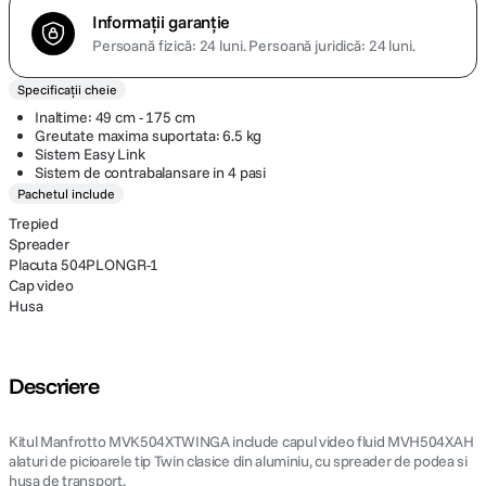
Informații garanție
Persoană fizică: 24 luni.
Persoană juridică: 24 luni.
Specificații cheie
Inaltime: 49 cm - 175 cm
Greutate maxima suportata: 6.5 kg
Sistem Easy Link
Sistem de contrabalansare in 4 pasi
Pachetul include
Trepied
Spreader
Placuta 504PLONGR-1
Cap video
Husa
Descriere
Kitul Manfrotto MVK504XTWINGA include capul video fluid MVH504XAH
alaturi de picioarele tip Twin clasice din aluminiu, cu spreader de podea si
husa de transport.