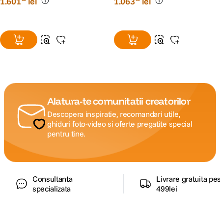
1
.
601
lei
1
.
063
lei
Alatura-te comunitatii creatorilor
Descopera inspiratie, recomandari utile,
ghiduri foto-video si oferte pregatite special
pentru tine.
Consultanta
Livrare gratuita pe
specializata
499lei