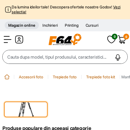
Da lumina ideilor tale! Descopera ofertele noastre Godox!
Vezi
selectia!
Magazin online
Inchirieri
Printing
Cursuri
0
0
Cont
Cauta dupa model, tipul produsului, caracteristici...
Top Cautari
Accesorii foto
Trepiede foto
Trepiede foto kit
Manf
canon g7x
1
.
trepied
2
.
trepied telefon
3
.
Produse populare din aceeasi categorie
peak design
4
.