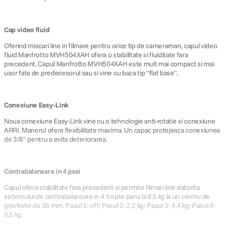
Cap video fluid
Oferind miscari line in filmare pentru orice tip de cameraman, capul video
fluid Manfrotto MVH504XAH ofera o stabilitate si fluiditate fara
precedent. Capul Manfrotto MVH504XAH este mult mai compact si mai
usor fata de predecesorul sau si vine cu baza tip "flat base".
Conexiune Easy-Link
Noua conexiune Easy-Link vine cu o tehnologie anti-rotatie si conexiune
ARRI. Manerul ofera flexibilitate maxima. Un capac protejeaza conexiunea
de 3/8" pentru a evita deteriorarea.
Contrabalansare in 4 pasi
Capul ofera stabilitate fara precedent si permite filmari line datorita
sistemului de contrabalansare in 4 trepte pana la 6.5 kg la un centru de
gravitatie de 55 mm. Pasul 1: off; Pasul 2: 2,2 kg; Pasul 3: 4,4 kg; Pasul 4:
6,5 kg.