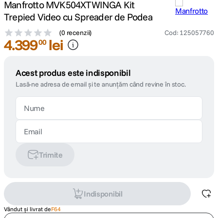
Manfrotto MVK504XTWINGA Kit
Trepied Video cu Spreader de Podea
(
0 recenzii
)
Cod
:
125057760
4
.
399
lei
00
Acest produs este indisponibil
Lasă-ne adresa de email și te anunțăm când revine în stoc.
Trimite
Indisponibil
Vândut și livrat de
F64