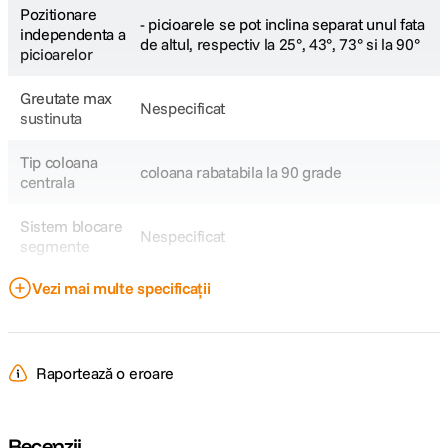
Pozitionare
- picioarele se pot inclina separat unul fata
independenta a
de altul, respectiv la 25°, 43°, 73° si la 90°
picioarelor
Greutate max
Nespecificat
sustinuta
Tip coloana
coloana rabatabila la 90 grade
centrala
Sistem blocare
Nespecificat
segmente
Vezi mai multe specificații
Sectiuni coloana
Nespecificat
centrala
Carlig
Nespecificat
Raportează o eroare
contragreutati
Inaltime minima
Nespecificat
Recenzii