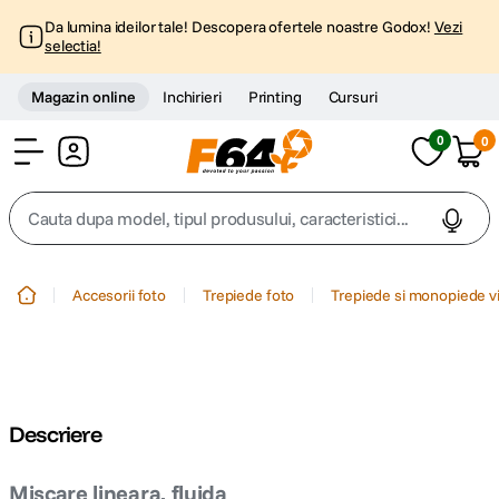
Da lumina ideilor tale! Descopera ofertele noastre Godox!
Vezi
selectia!
Magazin online
Inchirieri
Printing
Cursuri
0
0
Cont
Cauta dupa model, tipul produsului, caracteristici...
Top Cautari
Accesorii foto
Trepiede foto
Trepiede si monopiede v
canon g7x
1
.
trepied
2
.
Descriere
trepied telefon
3
.
Miscare lineara, fluida
peak design
4
.