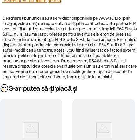
Informatii conformitate produs
Descrierea bunurilor sau a serviciilor disponibile pe
www.f64.ro
(prin
imagini, video etc.) nu reprezinta o obligatie contractuala din partea F64,
acestea fiind utilizate exclusiv cu titlu de prezentare. Implicit F64 Studio
S.R.L. nu isi asuma raspunderea pentru eventualele erori de pret sau
stoc. Aceste erori nu obliga F64 Studio S.R.L. la nicio actiune. Preturile si
disponibilitatea produselor comercializate de catre F64 Studio SRL pot
suferi modificari ulterioare, acest lucru fiind influentat de factori externi
precum politica de preturi a distribuitorilor sau disponibilitatea
produselor pe stocul acestora. De asemenea, F64 Studio S.R.L. isi
rezerva dreptul de a corecta eventuale omisiuni sau erori in afisare care
pot surveni in urma unor greseli de dactilografiere, lipsa de acuratete
sau erori ale produselor software, fara a anunta in prealabil.
S-ar putea să-ți placă și