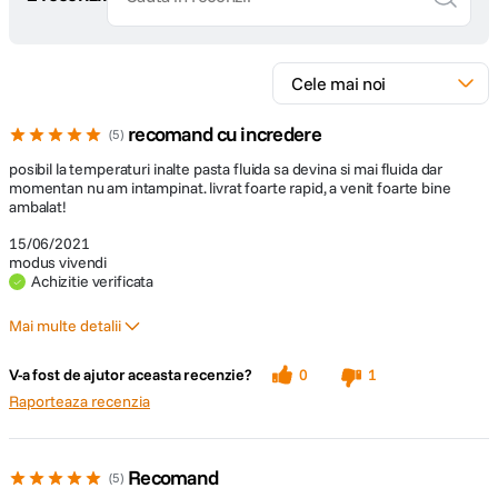
recomand cu incredere
5
posibil la temperaturi inalte pasta fluida sa devina si mai fluida dar
momentan nu am intampinat. livrat foarte rapid, a venit foarte bine
ambalat!
15/06/2021
modus vivendi
Achizitie verificata
Mai multe detalii
Pro
Contra
V-a fost de ajutor aceasta recenzie?
0
1
functioneaza perfect
nu am
Raporteaza recenzia
Recomand
5