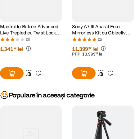
Manfrotto Befree Advanced
Sony A7 III Aparat Foto
Live Trepied cu Twist Locks
Mirrorless Kit cu Obiectiv
si Cap Video
Sony FE SEL 24-105mm F4
(3)
(2)
1
.
341
lei
11
.
399
lei
00
99
PRP:
13
.
999
lei
99
Populare în aceeași categorie