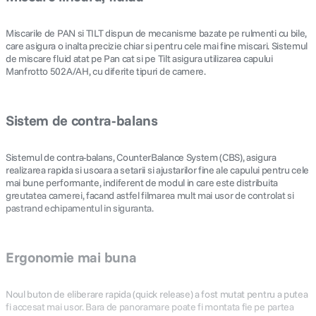
canon sx740 hs
5
.
Miscarile de PAN si TILT dispun de mecanisme bazate pe rulmenti cu bile,
care asigura o inalta precizie chiar si pentru cele mai fine miscari. Sistemul
de miscare fluid atat pe Pan cat si pe Tilt asigura utilizarea capului
lavaliera
6
.
Manfrotto 502A/AH, cu diferite tipuri de camere.
sony fx
7
.
Sistem de contra-balans
card memorie
8
.
Sistemul de contra-balans, CounterBalance System (CBS), asigura
dji mic mini
9
.
realizarea rapida si usoara a setarii si ajustarilor fine ale capului pentru cele
mai bune performante, indiferent de modul in care este distribuita
greutatea camerei, facand astfel filmarea mult mai usor de controlat si
dji osmo
10
.
pastrand echipamentul in siguranta.
Ergonomie mai buna
Noul buton de eliberare rapida (quick release) a fost mutat pentru a putea
fi accesat mai usor. Bara de panoramare poate fi montata fie pe partea