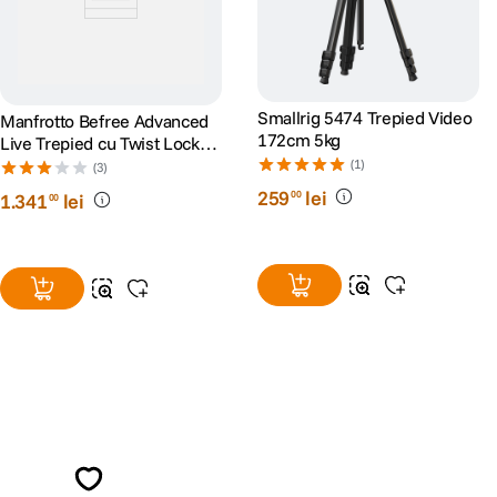
Smallrig 5474 Trepied Video
Manfrotto Befree Advanced
172cm 5kg
Live Trepied cu Twist Locks
si Cap Video
(1)
(3)
259
lei
00
1
.
341
lei
00
Alatura-te comunitatii creatorilor
Descopera inspiratie, recomandari utile,
ghiduri foto-video si oferte pregatite special