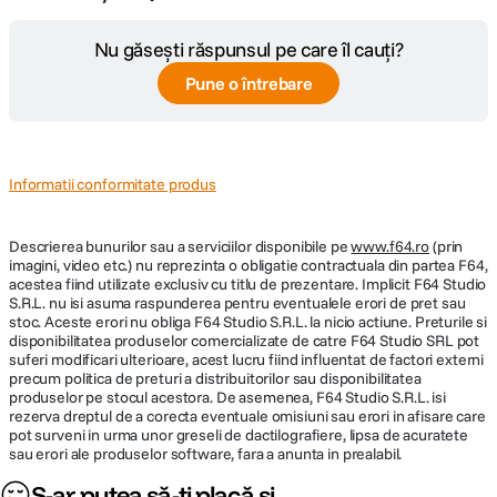
Cap
Da
Nu găsești răspunsul pe care îl cauți?
Tip produs
Nespecificat
Pune o întrebare
Filet aparat
3/8" - 1/4"
Informatii conformitate produs
Descrierea bunurilor sau a serviciilor disponibile pe
www.f64.ro
(prin
imagini, video etc.) nu reprezinta o obligatie contractuala din partea F64,
acestea fiind utilizate exclusiv cu titlu de prezentare. Implicit F64 Studio
S.R.L. nu isi asuma raspunderea pentru eventualele erori de pret sau
stoc. Aceste erori nu obliga F64 Studio S.R.L. la nicio actiune. Preturile si
disponibilitatea produselor comercializate de catre F64 Studio SRL pot
suferi modificari ulterioare, acest lucru fiind influentat de factori externi
precum politica de preturi a distribuitorilor sau disponibilitatea
produselor pe stocul acestora. De asemenea, F64 Studio S.R.L. isi
rezerva dreptul de a corecta eventuale omisiuni sau erori in afisare care
pot surveni in urma unor greseli de dactilografiere, lipsa de acuratete
sau erori ale produselor software, fara a anunta in prealabil.
S-ar putea să-ți placă și