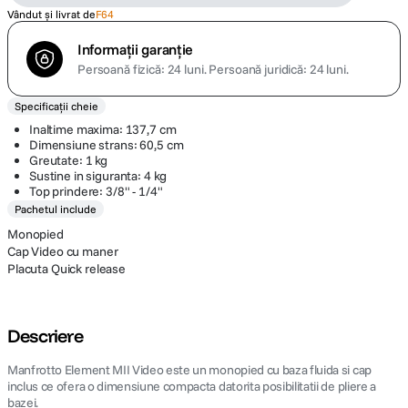
Vândut și livrat de
F64
Informații garanție
Persoană fizică: 24 luni.
Persoană juridică: 24 luni.
Specificații cheie
Inaltime maxima: 137,7 cm
Dimensiune strans: 60,5 cm
Greutate: 1 kg
Sustine in siguranta: 4 kg
Top prindere: 3/8" - 1/4"
Pachetul include
Monopied
Cap Video cu maner
Placuta Quick release
Descriere
Manfrotto Element MII Video este un monopied cu baza fluida si cap
inclus ce ofera o dimensiune compacta datorita posibilitatii de pliere a
bazei.