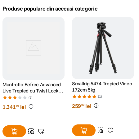
Produse populare din aceeasi categorie
canon sx740 hs
5
.
lavaliera
6
.
card memorie
7
.
dji mic mini
8
.
dji osmo
9
.
Smallrig 5474 Trepied Video
Manfrotto Befree Advanced
insta 360
10
.
172cm 5kg
Live Trepied cu Twist Locks
si Cap Video
(1)
(3)
259
lei
00
1
.
341
lei
00