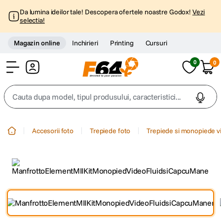
Da lumina ideilor tale! Descopera ofertele noastre Godox!
Vezi
selectia!
Magazin online
Inchirieri
Printing
Cursuri
0
0
Cont
Cauta dupa model, tipul produsului, caracteristici...
Top Cautari
Accesorii foto
Trepiede foto
Trepiede si monopiede v
canon g7x
1
.
trepied
2
.
trepied telefon
3
.
peak design
4
.