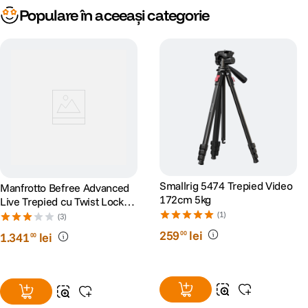
Populare în aceeași categorie
Smallrig 5474 Trepied Video
Manfrotto Befree Advanced
172cm 5kg
Live Trepied cu Twist Locks
si Cap Video
(1)
(3)
259
lei
00
1
.
341
lei
00