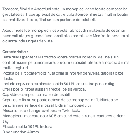
Totodata, fiind din 4 sectiuni este un monopied video foarte compact iar
greutatea sa il face apreciat de catre utilizatorii ce filmeaza mult in locatiii
cat mai diversificate, fiind un bun partener de calatorii.
Acest model de monopied video este fabricat din materiale de cea mai
buna calitate, asigurand functionalitatea promisa de Manfrotto precum si
o durata indelungata de viata.
Caracteristici:
Baza fluida (pantent Manfrotto ) ofera miscari incredibil de line si un
control maxim pe panoramare, precum si posibilitatea de a incadra din mai
multe unghiuri.
Pozitia pe Tilt poate fi obtinuta chiar si in teren denivelat, datorita bazei
fluide.
Include cap video cu placuta rapida 501PL ce sustine pana la 4kg.
Ofera posibilitatea ajustarii frectiei pe tilt vertical.
Cap video compact cu maner detasabil
Capul este fix nu se poate detasa de pe monopied iar fluiditatea pe
panoramare se face din baza fluida a monopiedului.
Mecanism de strangere/eliberare Twist lock:
Monopiedul masoara doar 60.5 cm cand este strans si cantareste doar
1kg.
Placuta rapida 501PL inclusa
Disc superior: 40mm