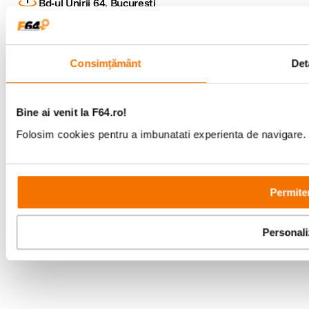
Bd-ul Unirii 64, Bucuresti
Consimțământ
Deta
Copyright © F64 2001 - 2026
Bine ai venit la F64.ro!
Folosim cookies pentru a imbunatati experienta de navigare. P
Parteneri tehnologie:
Permite
Personal