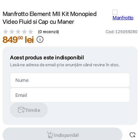
Manfrotto Element MII Kit Monopied
Video Fluid si Cap cu Maner
(
0 recenzii
)
Cod
:
125059280
849
lei
00
Acest produs este indisponibil
Lasă-ne adresa de email și te anunțăm când revine în stoc.
Trimite
Indisponibil