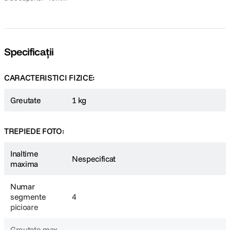
Specificații
CARACTERISTICI FIZICE:
Greutate
1 kg
TREPIEDE FOTO:
Inaltime
Nespecificat
maxima
Numar
segmente
4
picioare
Greutate max