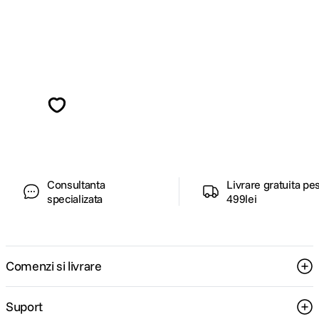
Alatura-te comunitatii creatorilor
Descopera inspiratie, recomandari utile,
ghiduri foto-video si oferte pregatite special
pentru tine.
Consultanta
Livrare gratuita pe
specializata
499lei
Comenzi si livrare
Suport