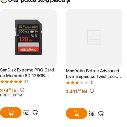
SanDisk Extreme PRO Card
Manfrotto Befree Advanced
de Memorie SD 128GB
Live Trepied cu Twist Locks
SDXC UHS-I Class 10 U3 V30
si Cap Video
(87)
(3)
+ 2 Ani RescuePRO Deluxe
279
lei
00
1
.
341
lei
00
PRP:
339
lei
90