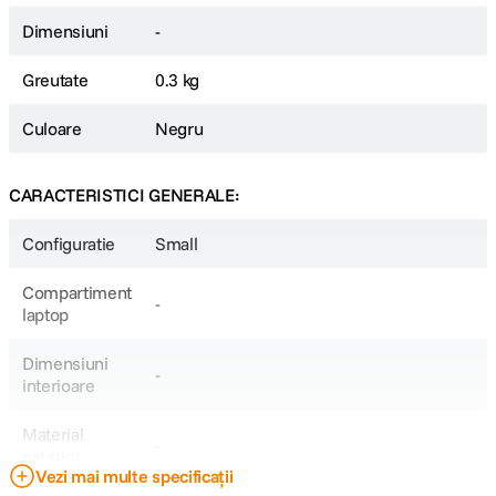
Dimensiuni
-
Greutate
0.3 kg
Culoare
Negru
CARACTERISTICI GENERALE:
Configuratie
Small
Compartiment
-
laptop
Dimensiuni
-
interioare
Material
-
exterior
Vezi mai multe specificații