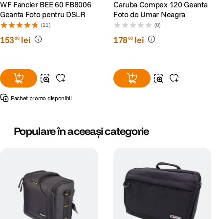
WF Fancier BEE 60 FB8006
Caruba Compex 120 Geanta
Geanta Foto pentru DSLR
Foto de Umar Neagra
(21)
(0)
153
lei
178
lei
00
00
Pachet promo disponibil
Populare în aceeași categorie