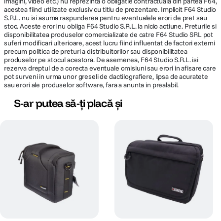
imagini, video etc.) nu reprezinta o obligatie contractuala din partea F64,
acestea fiind utilizate exclusiv cu titlu de prezentare. Implicit F64 Studio
S.R.L. nu isi asuma raspunderea pentru eventualele erori de pret sau
stoc. Aceste erori nu obliga F64 Studio S.R.L. la nicio actiune. Preturile si
disponibilitatea produselor comercializate de catre F64 Studio SRL pot
suferi modificari ulterioare, acest lucru fiind influentat de factori externi
precum politica de preturi a distribuitorilor sau disponibilitatea
produselor pe stocul acestora. De asemenea, F64 Studio S.R.L. isi
rezerva dreptul de a corecta eventuale omisiuni sau erori in afisare care
pot surveni in urma unor greseli de dactilografiere, lipsa de acuratete
sau erori ale produselor software, fara a anunta in prealabil.
S-ar putea să-ți placă și