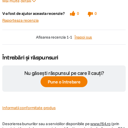
Mai multe detalii
Pro
Contra
V-a fost de ajutor aceasta recenzie?
0
0
Interior adaptabil, material de calitate.
Un singur buzunar interior.
Raporteaza recenzia
afisarea recenzia
1-1
Înapoi sus
Întrebări și răspunsuri
Nu găsești răspunsul pe care îl cauți?
Pune o întrebare
Informatii conformitate produs
Descrierea bunurilor sau a serviciilor disponibile pe
www.f64.ro
(prin