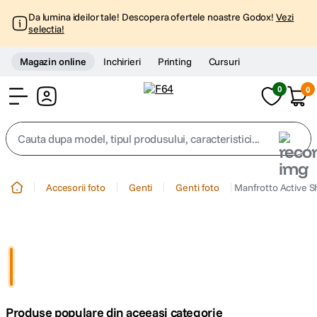
Da lumina ideilor tale! Descopera ofertele noastre Godox!
Vezi
selectia!
Magazin online
Inchirieri
Printing
Cursuri
0
0
Cont
Cauta dupa model, tipul produsului, caracteristici...
Top Cautari
Accesorii foto
Genti
Genti foto
Manfrotto Active S
canon g7x
1
.
trepied
2
.
trepied telefon
3
.
Produse populare din aceeasi categorie
peak design
4
.