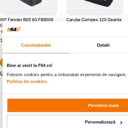
WF Fancier BEE 60 FB8006
Caruba Compex 120 Geanta
Geanta Foto pentru DSLR
Foto de Umar Neagra
(21)
(0)
153
lei
178
lei
00
00
Consimțământ
Detalii
Bine ai venit la F64.ro!
Pachet promo disponibil
Folosim cookies pentru a imbunatati experienta de navigare. P
Politica de cookies.
Permitere toate
Alatura-te comunitatii creatorilor
Descopera inspiratie, recomandari utile,
ghiduri foto-video si oferte pregatite special
Personalizează