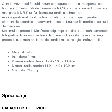
Gentiile Advanced Shoulder sunt concepute pentru a transporta toate
tipurile si dimensiunile de camere: de la CSC si super compact cu senzori
mari pana la DSLR-uri full-frame, cu lentile suplimentare.
Aceste genti sunt o solutie functionala, cu suficient spatiu pentru
elementele esentiale si cateva mici accesorii, cum ar fi bateriile si cardurile
de memorie.
Sistemul de protectie Manfrotto asigura protectia tuturor echipamentelor
fotografice din interior, iar husa de ploaie inclusa este, de asemenea, o
protectie suplimentara in caz de conditii meteorologice nefavorabile.
Material: nylon
Inchidere: fermoar
Dimensiuni la exterior: 12.9 x 16.5 x 11.9 cm
Dimensiuni la interior: 11.9 x 14.9 x 10.9 cm
Greutate: 249.5 g
Specificații
CARACTERISTICI FIZICE: