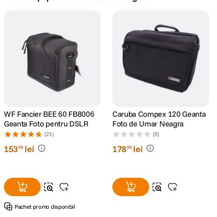
canon sx740 hs
5
.
lavaliera
6
.
sony fx
7
.
card memorie
8
.
dji mic mini
WF Fancier BEE 60 FB8006
Caruba Compex 120 Geanta
9
.
Geanta Foto pentru DSLR
Foto de Umar Neagra
(21)
(0)
dji osmo
10
.
153
lei
178
lei
00
00
Pachet promo disponibil