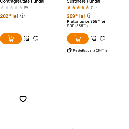
Contragreutate Fundal
Sustinere Fundal
(0)
(15)
202
lei
299
lei
00
00
Preț anterior:
355
lei
00
PRP:
355
lei
00
Resigilat
de la
284
lei
05
Alatura-te comunitatii creatorilor
Descopera inspiratie, recomandari utile,
ghiduri foto-video si oferte pregatite special
pentru tine.