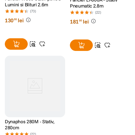
Lumini si Blituri 2.6m
Pneumatic 2.8m
(73)
(22)
130
lei
00
181
lei
00
Dynaphos 280M - Stativ,
280cm
(22)