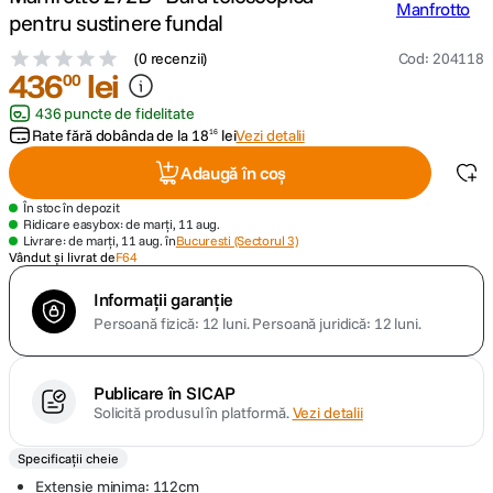
pentru sustinere fundal
canon sx740 hs
5
.
(
0 recenzii
)
Cod
:
204118
436
lei
00
lavaliera
6
.
436 puncte de fidelitate
Rate fără dobânda de la
18
lei
Vezi detalii
16
sony fx
7
.
Adaugă în coș
card memorie
8
.
În stoc în depozit
Ridicare easybox: de marți, 11 aug.
Livrare: de marți, 11 aug. în
Bucuresti (Sectorul 3)
dji mic mini
Vândut și livrat de
F64
9
.
Informații garanție
dji osmo
10
.
Persoană fizică: 12 luni.
Persoană juridică: 12 luni.
Publicare în SICAP
Solicită produsul în platformă.
Vezi detalii
Specificații cheie
Extensie minima: 112cm