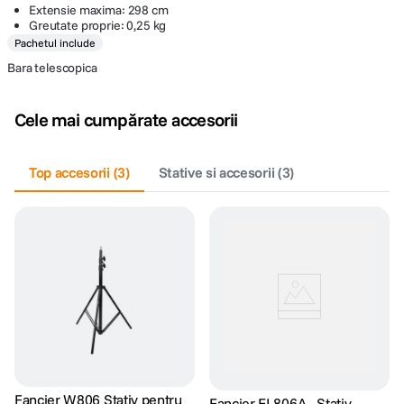
Extensie maxima: 298 cm
Greutate proprie: 0,25 kg
Pachetul include
Bara telescopica
Cele mai cumpărate accesorii
Top accesorii
(
3
)
Stative si accesorii
(
3
)
Fancier W806 Stativ pentru
Fancier EI-806A - Stativ