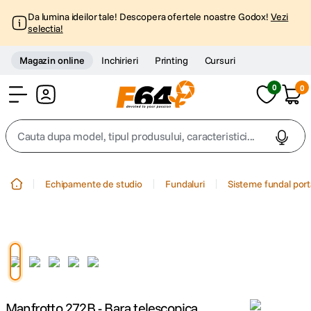
Da lumina ideilor tale! Descopera ofertele noastre Godox!
Vezi
selectia!
Magazin online
Inchirieri
Printing
Cursuri
0
0
Cont
Cauta dupa model, tipul produsului, caracteristici...
Top Cautari
Echipamente de studio
Fundaluri
Sisteme fundal port
canon g7x
1
.
trepied
2
.
trepied telefon
3
.
Manfrotto 272B - Bara telescopica
peak design
4
.