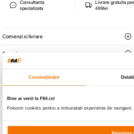
Consultanta
Livrare gratuita pe
specializata
499lei
Comenzi si livrare
Suport
Service si garantii
Consimțământ
Detali
F64 Studio
Bine ai venit la F64.ro!
Folosim cookies pentru a imbunatati experienta de navigare. P
Urmareste-ne
Permitere 