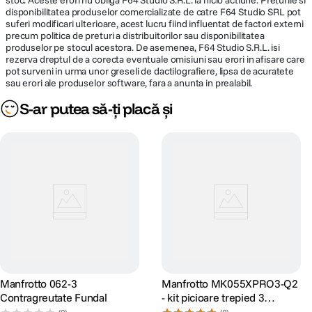
stoc. Aceste erori nu obliga F64 Studio S.R.L. la nicio actiune. Preturile si
disponibilitatea produselor comercializate de catre F64 Studio SRL pot
suferi modificari ulterioare, acest lucru fiind influentat de factori externi
precum politica de preturi a distribuitorilor sau disponibilitatea
produselor pe stocul acestora. De asemenea, F64 Studio S.R.L. isi
rezerva dreptul de a corecta eventuale omisiuni sau erori in afisare care
pot surveni in urma unor greseli de dactilografiere, lipsa de acuratete
sau erori ale produselor software, fara a anunta in prealabil.
S-ar putea să-ți placă și
Manfrotto 062-3
Manfrotto MK055XPRO3-Q2
Contragreutate Fundal
- kit picioare trepied 3
sectiuni + cap bila