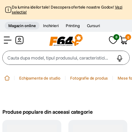
Da lumina ideilor tale! Descopera ofertele noastre Godox!
Vezi
selectia!
Magazin online
Inchirieri
Printing
Cursuri
0
0
Cont
Cauta dupa model, tipul produsului, caracteristici...
Top Cautari
Echipamente de studio
Fotografie de produs
Mese f
canon g7x
1
.
trepied
2
.
Produse populare din aceeasi categorie
trepied telefon
3
.
peak design
4
.