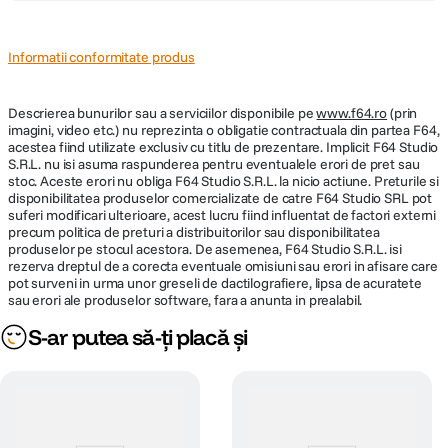
Informatii conformitate produs
Descrierea bunurilor sau a serviciilor disponibile pe
www.f64.ro
(prin
imagini, video etc.) nu reprezinta o obligatie contractuala din partea F64,
acestea fiind utilizate exclusiv cu titlu de prezentare. Implicit F64 Studio
S.R.L. nu isi asuma raspunderea pentru eventualele erori de pret sau
stoc. Aceste erori nu obliga F64 Studio S.R.L. la nicio actiune. Preturile si
disponibilitatea produselor comercializate de catre F64 Studio SRL pot
suferi modificari ulterioare, acest lucru fiind influentat de factori externi
precum politica de preturi a distribuitorilor sau disponibilitatea
produselor pe stocul acestora. De asemenea, F64 Studio S.R.L. isi
rezerva dreptul de a corecta eventuale omisiuni sau erori in afisare care
pot surveni in urma unor greseli de dactilografiere, lipsa de acuratete
sau erori ale produselor software, fara a anunta in prealabil.
S-ar putea să-ți placă și