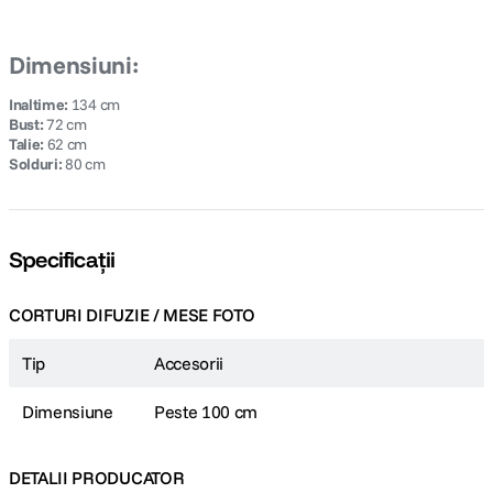
Dimensiuni:
Inaltime:
134 cm
Bust:
72 cm
Talie:
62 cm
Solduri:
80 cm
Specificații
CORTURI DIFUZIE / MESE FOTO
Tip
Accesorii
Dimensiune
Peste 100 cm
DETALII PRODUCATOR