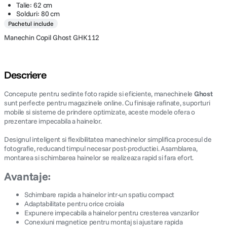
Talie: 62 cm
Solduri: 80 cm
Pachetul include
Manechin Copil Ghost GHK112
Descriere
Concepute pentru sedinte foto rapide si eficiente, manechinele
Ghost
sunt perfecte pentru magazinele online. Cu finisaje rafinate, suporturi
mobile si sisteme de prindere optimizate, aceste modele ofera o
prezentare impecabila a hainelor.
Designul inteligent si flexibilitatea manechinelor simplifica procesul de
fotografie, reducand timpul necesar post-productiei. Asamblarea,
montarea si schimbarea hainelor se realizeaza rapid si fara efort.
Avantaje:
Schimbare rapida a hainelor intr-un spatiu compact
Adaptabilitate pentru orice croiala
Expunere impecabila a hainelor pentru cresterea vanzarilor
Conexiuni magnetice pentru montaj si ajustare rapida