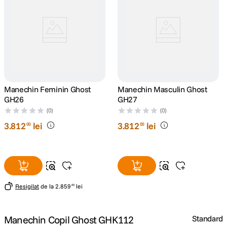
canon sx740 hs
5
.
lavaliera
6
.
card memorie
7
.
Manechin Feminin Ghost
Manechin Masculin Ghost
dji mic mini
8
.
GH26
GH27
(0)
(0)
dji osmo
9
.
3
.
812
lei
3
.
812
lei
00
00
insta 360
10
.
Resigilat
de la
2
.
859
lei
00
Manechin Copil Ghost GHK112
Standard