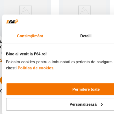
Consimțământ
Detalii
Manechin Feminin Ghost
Manechin Masculin Ghost
GH26
GH27
(0)
(0)
Bine ai venit la F64.ro!
3
.
812
lei
3
.
812
lei
00
00
Folosim cookies pentru a imbunatati experienta de navigare. 
citesti
Politica de cookies.
Permitere toate
Resigilat
de la
2
.
859
lei
00
Personalizează