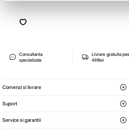
Alatura-te comunitatii creatorilor
Descopera inspiratie, recomandari utile,
ghiduri foto-video si oferte pregatite special
pentru tine.
Consultanta
Livrare gratuita pe
specializata
499lei
Comenzi si livrare
Suport
Service si garantii