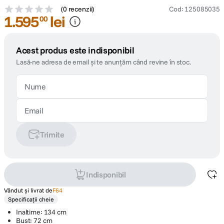
(
0 recenzii
)
Cod
:
125085035
1
.
595
lei
00
Acest produs este indisponibil
Lasă-ne adresa de email și te anunțăm când revine în stoc.
Trimite
Indisponibil
Vândut și livrat de
F64
Specificații cheie
Inaltime: 134 cm
Bust: 72 cm