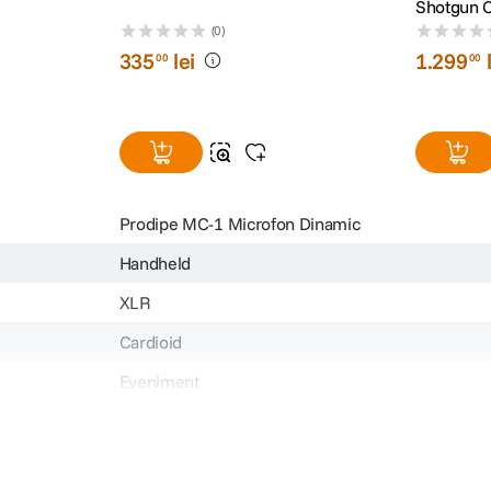
Shotgun 
(0)
335
lei
1
.
299
00
00
Prodipe MC-1 Microfon Dinamic
Handheld
XLR
Cardioid
Eveniment
Plug-in
Phantom 