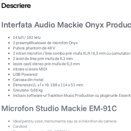
Descriere
Interfata Audio Mackie Onyx Produc
24 bi?i / 192 kHz
2 preamplificatoare de microfon Onyx
Putere phantom de 48 V
2 intrari microfon / linie combo prin mufa XLR / 6,3 mm cu comutator
2 iesiri de linie prin mufa de 6.3 mm
Iesire casti stereo prin mufa de 6,3 mm
Intrare si iesire MIDI
USB Powered
Carcasa din metal
Dimensiuni (L x Î x H): 188 x 114 x 51 mm
Greutate: 0,68 kg
Inclusiv software-ul Tracktion Music Production cu pluginurile Essent
Microfon Studio Mackie EM-91C
Ideal pentru voce, instrumente sau ca si microfon de camera
Cardioid