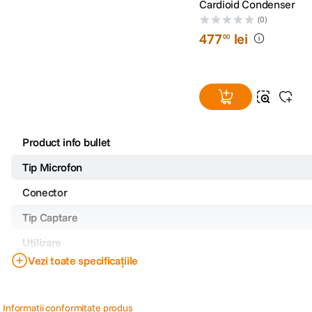
Cardioid Condenser
(0)
477
lei
00
Product info bullet
Tip Microfon
Conector
Tip Captare
Utilizare
Vezi toate specificațiile
Alimentare
Prin patina
Informatii conformitate produs