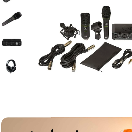
lavaliera
6
.
sony fx
7
.
card memorie
8
.
dji mic mini
9
.
dji osmo
10
.