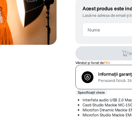
Acest produs este ind
Lasă-ne adresa de email și 
I
Vândut și livrat de
F64
Informații garanț
Persoană fizică: 24 
Specificații cheie
Interfata audio USB 2.0 Ma
Casti Studio Mackie MC-15
Microfon Dinamic Mackie 
Microfon Studio Mackie EM