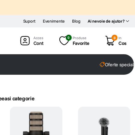
Suport
Evenimente
Blog
Ai nevoie de ajutor?
0
Produse
0
In
Cont
Favorite
Cos
Oferte special
eeasi categorie