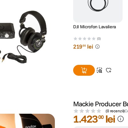
DJI Microfon Lavaliera
(0)
219
lei
00
Mackie Producer Bu
(
0 recenzii
)
C
1
.
423
lei
00