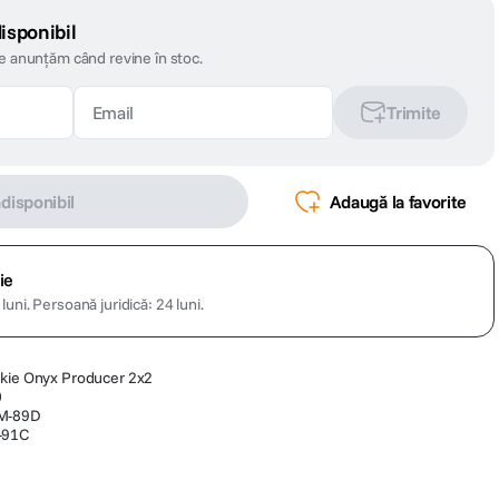
isponibil
te anunțăm când revine în stoc.
Trimite
ndisponibil
Adaugă la favorite
ie
luni.
Persoană juridică: 24 luni.
ckie Onyx Producer 2x2
0
EM-89D
-91C