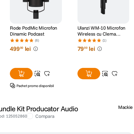
Rode PodMic Microfon
Ulanzi WM-10 Microfon
Dinamic Podcast
Wireless cu Clema
pentru
(6)
(1)
Smartphone/Tableta
499
lei
79
lei
00
00
Lightning
Pachet promo disponibil
ndle Kit Producator Audio
Mackie
Compara
od
:
125052860