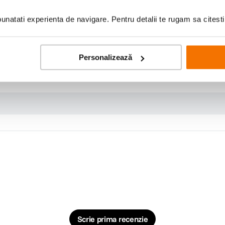
natati experienta de navigare. Pentru detalii te rugam sa citest
tele foarte joase, astfel incat notele bass sutn usor de distins
oleaza zgomotul extern
Personalizează
le
Scrie prima recenzie