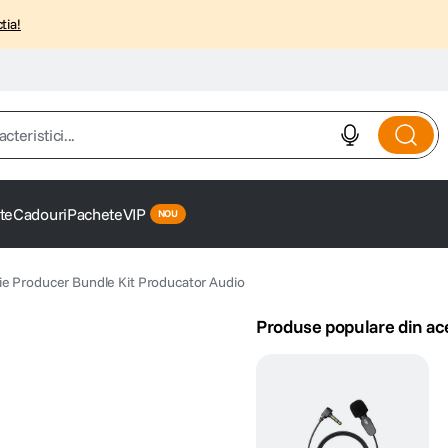
tia!
istici...
te
Cadouri
Pachete
VIP
e Producer Bundle Kit Producator Audio
Produse populare din ac