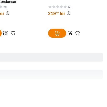
Condenser
(0)
(0)
lei
219
lei
00
Power
Plug-in