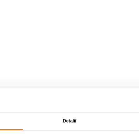
recum si instrumente
Detalii