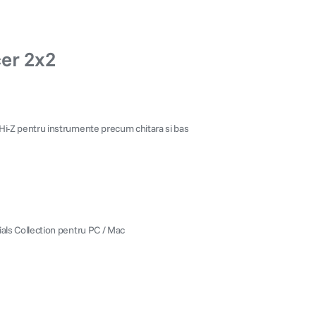
er 2x2
 Hi-Z pentru instrumente precum chitara si bas
ials Collection pentru PC / Mac