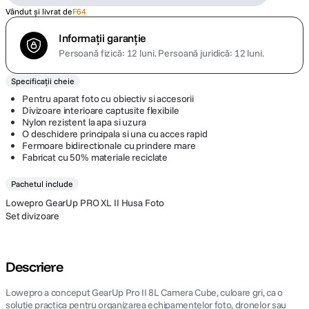
Vândut și livrat de
F64
Informații garanție
Persoană fizică: 12 luni.
Persoană juridică: 12 luni.
Specificații cheie
Pentru aparat foto cu obiectiv si accesorii
Divizoare interioare captusite flexibile
Nylon rezistent la apa si uzura
O deschidere principala si una cu acces rapid
Fermoare bidirectionale cu prindere mare
Fabricat cu 50% materiale reciclate
Pachetul include
Lowepro GearUp PRO XL II Husa Foto
Set divizoare
Descriere
Lowepro a conceput GearUp Pro II 8L Camera Cube, culoare gri, ca o
solutie practica pentru organizarea echipamentelor foto, dronelor sau