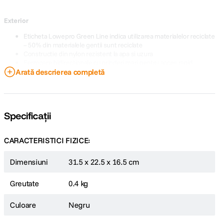
Exterior
Eticheta Lowepro Green Line indica utilizarea materialelor reciclate
– 50% din materialele gentii sunt reciclate
Constructie din nylon rezistent la apa si uzura
Fermoare bidirectionale cu prinderi mari pentru acces rapid
Arată descrierea completă
Curea accesorii integrata pentru prinderea gentii de alte
echipamente sau purtarea pe umar ca geanta independenta
Specificații
CARACTERISTICI FIZICE:
Dimensiuni
31.5 x 22.5 x 16.5 cm
Greutate
0.4 kg
Culoare
Negru