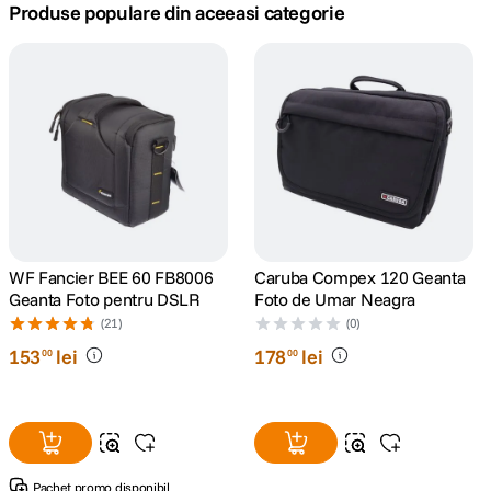
Produse populare din aceeasi categorie
canon sx740 hs
5
.
lavaliera
6
.
card memorie
7
.
ulanzi
8
.
insta 360
9
.
WF Fancier BEE 60 FB8006
Caruba Compex 120 Geanta
Geanta Foto pentru DSLR
Foto de Umar Neagra
godox
10
.
(21)
(0)
153
lei
178
lei
00
00
Pachet promo disponibil