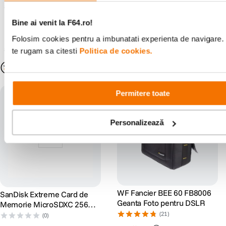
suferi modificari ulterioare, acest lucru fiind influentat de factori externi
precum politica de preturi a distribuitorilor sau disponibilitatea
Bine ai venit la F64.ro!
produselor pe stocul acestora. De asemenea, F64 Studio S.R.L. isi
rezerva dreptul de a corecta eventuale omisiuni sau erori in afisare care
Folosim cookies pentru a imbunatati experienta de navigare. 
pot surveni in urma unor greseli de dactilografiere, lipsa de acuratete
sau erori ale produselor software, fara a anunta in prealabil.
te rugam sa citesti
Politica de cookies.
S-ar putea să-ți placă și
Permitere toate
Personalizează
WF Fancier BEE 60 FB8006
SanDisk Extreme Card de
Geanta Foto pentru DSLR
Memorie MicroSDXC 256GB
A2 C10 V30 UHS-I U3 +
(21)
(0)
Adaptor SD + 1 An