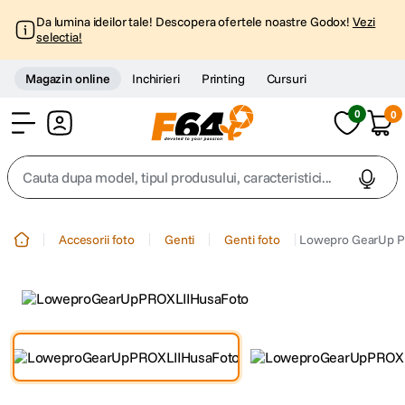
Da lumina ideilor tale! Descopera ofertele noastre Godox!
Vezi
selectia!
Magazin online
Inchirieri
Printing
Cursuri
0
0
Cont
Cauta dupa model, tipul produsului, caracteristici...
Top Cautari
Accesorii foto
Genti
Genti foto
Lowepro GearUp PR
canon g7x
1
.
trepied
2
.
trepied telefon
3
.
peak design
4
.