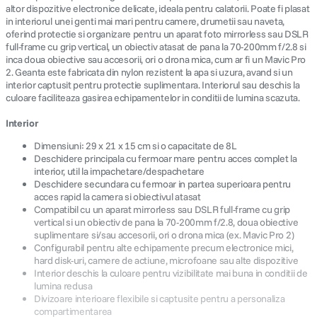
altor dispozitive electronice delicate, ideala pentru calatorii. Poate fi plasat
in interiorul unei genti mai mari pentru camere, drumetii sau naveta,
oferind protectie si organizare pentru un aparat foto mirrorless sau DSLR
full-frame cu grip vertical, un obiectiv atasat de pana la 70-200mm f/2.8 si
inca doua obiective sau accesorii, ori o drona mica, cum ar fi un Mavic Pro
2. Geanta este fabricata din nylon rezistent la apa si uzura, avand si un
interior captusit pentru protectie suplimentara. Interiorul sau deschis la
culoare faciliteaza gasirea echipamentelor in conditii de lumina scazuta.
Interior
Dimensiuni: 29 x 21 x 15 cm si o capacitate de 8L
Deschidere principala cu fermoar mare pentru acces complet la
interior, util la impachetare/despachetare
Deschidere secundara cu fermoar in partea superioara pentru
acces rapid la camera si obiectivul atasat
Compatibil cu un aparat mirrorless sau DSLR full-frame cu grip
vertical si un obiectiv de pana la 70-200mm f/2.8, doua obiective
suplimentare si/sau accesorii, ori o drona mica (ex. Mavic Pro 2)
Configurabil pentru alte echipamente precum electronice mici,
hard disk-uri, camere de actiune, microfoane sau alte dispozitive
Interior deschis la culoare pentru vizibilitate mai buna in conditii de
lumina redusa
Divizoare interioare flexibile si captusite pentru a personaliza
compartimentarea