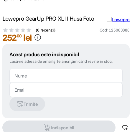
Lowepro GearUp PRO XL II Husa Foto
(
0 recenzii
)
Cod
:
125083888
252
lei
00
Acest produs este indisponibil
Lasă-ne adresa de email și te anunțăm când revine în stoc.
Trimite
Indisponibil