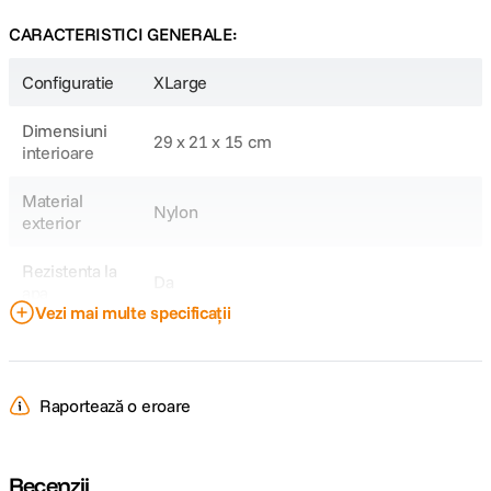
CARACTERISTICI GENERALE:
Configuratie
XLarge
Dimensiuni
29 x 21 x 15 cm
interioare
Material
Nylon
exterior
Rezistenta la
Da
apa
Vezi mai multe specificații
Sistem de
Fermoar
inchidere
Raportează o eroare
Volum maxim
8 L
Tip geanta
Genti foto
Recenzii