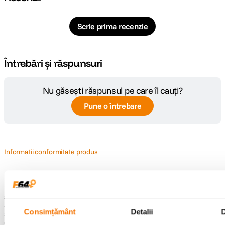
DETALII PRODUCATOR
Scrie prima recenzie
Cod producator
LP37442-PWW
Întrebări și răspunsuri
Nu găsești răspunsul pe care îl cauți?
Pune o întrebare
Informatii conformitate produs
Descrierea bunurilor sau a serviciilor disponibile pe
www.f64.ro
(prin
imagini, video etc.) nu reprezinta o obligatie contractuala din partea F64,
acestea fiind utilizate exclusiv cu titlu de prezentare. Implicit F64 Studio
S.R.L. nu isi asuma raspunderea pentru eventualele erori de pret sau
Consimțământ
Detalii
stoc. Aceste erori nu obliga F64 Studio S.R.L. la nicio actiune. Preturile si
disponibilitatea produselor comercializate de catre F64 Studio SRL pot