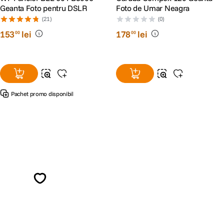
Geanta Foto pentru DSLR
Foto de Umar Neagra
(21)
(0)
153
lei
178
lei
00
00
Pachet promo disponibil
Alatura-te comunitatii creatorilor
Descopera inspiratie, recomandari utile,
ghiduri foto-video si oferte pregatite special
pentru tine.