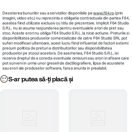
Descrierea bunurilor sau a serviciilor disponibile pe
www.f64.ro
(prin
imagini, video etc.) nu reprezinta o obligatie contractuala din partea F64,
acestea fiind utilizate exclusiv cu titlu de prezentare. Implicit F64 Studio
S.R.L. nu isi asuma raspunderea pentru eventualele erori de pret sau
stoc. Aceste erori nu obliga F64 Studio S.R.L. la nicio actiune. Preturile si
disponibilitatea produselor comercializate de catre F64 Studio SRL pot
suferi modificari ulterioare, acest lucru fiind influentat de factori externi
precum politica de preturi a distribuitorilor sau disponibilitatea
produselor pe stocul acestora. De asemenea, F64 Studio S.R.L. isi
rezerva dreptul de a corecta eventuale omisiuni sau erori in afisare care
pot surveni in urma unor greseli de dactilografiere, lipsa de acuratete
sau erori ale produselor software, fara a anunta in prealabil.
S-ar putea să-ți placă și