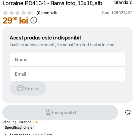
Lorraine RD413-1 - Rama foto, 13x18, alb
Standard
(
0 recenzii
)
Cod
:
125027422
29
lei
00
Acest produs este indisponibil
Lasă-ne adresa de email și te anunțăm când revine în stoc.
Trimite
Indisponibil
Vândut și livrat de
F64
Specificații cheie