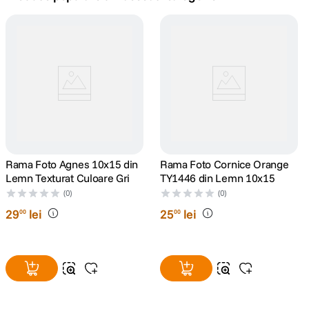
canon sx740 hs
5
.
lavaliera
6
.
sony fx
7
.
card memorie
8
.
dji mic mini
Rama Foto Agnes 10x15 din
9
.
Rama Foto Cornice Orange
Lemn Texturat Culoare Gri
TY1446 din Lemn 10x15
dji osmo
(0)
(0)
10
.
29
lei
25
lei
00
00