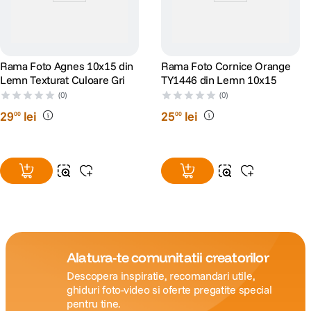
Rama Foto Agnes 10x15 din
Rama Foto Cornice Orange
Lemn Texturat Culoare Gri
TY1446 din Lemn 10x15
(0)
(0)
29
lei
25
lei
00
00
Alatura-te comunitatii creatorilor
Descopera inspiratie, recomandari utile,
ghiduri foto-video si oferte pregatite special
pentru tine.