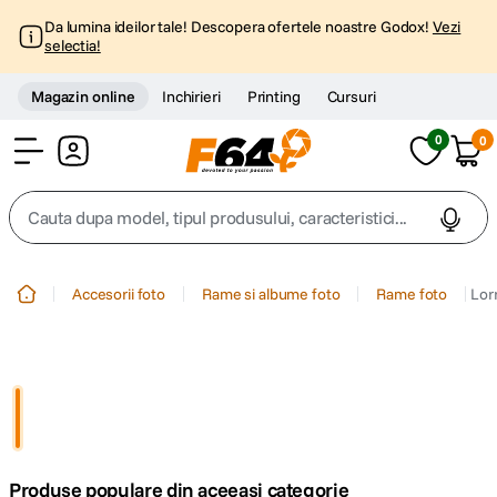
Da lumina ideilor tale! Descopera ofertele noastre Godox!
Vezi
selectia!
Magazin online
Inchirieri
Printing
Cursuri
0
0
Cont
Cauta dupa model, tipul produsului, caracteristici...
Top Cautari
Accesorii foto
Rame si albume foto
Rame foto
Lor
canon g7x
1
.
trepied
2
.
trepied telefon
3
.
Produse populare din aceeasi categorie
peak design
4
.