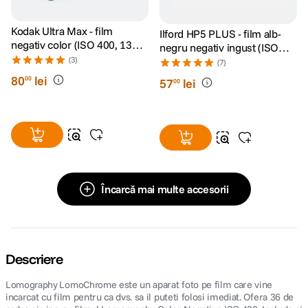
Kodak Ultra Max - film
Ilford HP5 PLUS - film alb-
negativ color (ISO 400, 135-
negru negativ ingust (ISO
36)
(3)
400, 135/24)
(7)
80
lei
00
57
lei
00
Încarcă mai multe accesorii
Descriere
Lomography LomoChrome
este un aparat foto pe film care vine
incarcat cu film pentru ca dvs. sa il puteti folosi imediat. Ofera 36 de