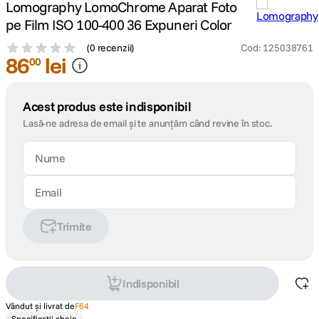
Lomography LomoChrome Aparat Foto
pe Film ISO 100-400 36 Expuneri Color
(
0 recenzii
)
Cod
:
125038761
86
lei
00
Acest produs este indisponibil
Lasă-ne adresa de email și te anunțăm când revine în stoc.
Trimite
Indisponibil
Vândut și livrat de
F64
Specificații cheie