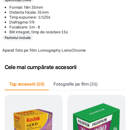
Format: film 35mm
Distanta focala: 31mm
Timp expunere: 1/120s
Diafragma: f/9
Focalizare: 1m - 8
Blit integrat, timp de reciclare 15s
Pachetul include
Aparat foto pe film
Lomography LomoChrome
Cele mai cumpărate accesorii
Top accesorii
(
10
)
Fotografie pe film
(
31
)