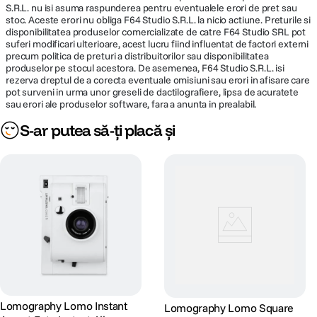
S.R.L. nu isi asuma raspunderea pentru eventualele erori de pret sau
Blit integrat
No
stoc. Aceste erori nu obliga F64 Studio S.R.L. la nicio actiune. Preturile si
disponibilitatea produselor comercializate de catre F64 Studio SRL pot
Patina blit
suferi modificari ulterioare, acest lucru fiind influentat de factori externi
No
precum politica de preturi a distribuitorilor sau disponibilitatea
extern
produselor pe stocul acestora. De asemenea, F64 Studio S.R.L. isi
rezerva dreptul de a corecta eventuale omisiuni sau erori in afisare care
Control blit
pot surveni in urma unor greseli de dactilografiere, lipsa de acuratete
Nu se aplica
extern
sau erori ale produselor software, fara a anunta in prealabil.
S-ar putea să-ți placă și
Raza efectiva
0.6m - 2.7 m
blit
DETALII PRODUCATOR
Cod producator
SUC100CN
ECRAN / VIEWFINDER:
Vizor
DA
Lomography Lomo Instant
Lomography Lomo Square