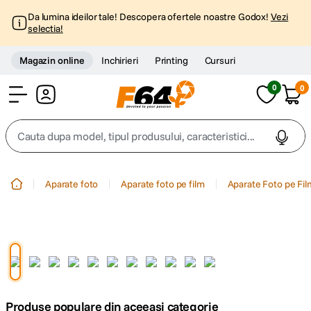
Da lumina ideilor tale! Descopera ofertele noastre Godox!
Vezi
selectia!
Magazin online
Inchirieri
Printing
Cursuri
0
0
Cont
Cauta dupa model, tipul produsului, caracteristici...
Top Cautari
Aparate foto
Aparate foto pe film
Aparate Foto pe Fi
canon g7x
1
.
trepied
2
.
trepied telefon
3
.
Produse populare din aceeasi categorie
peak design
4
.