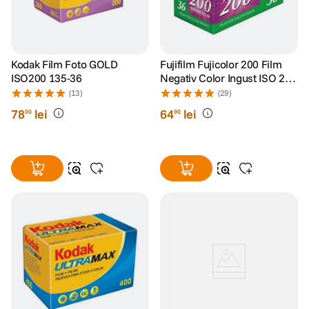
Kodak Film Foto GOLD
Fujifilm Fujicolor 200 Film
ISO200 135-36
Negativ Color Ingust ISO 200
135-36
(13)
(29)
78
lei
64
lei
00
90