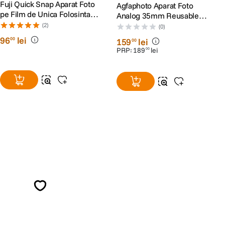
Fuji Quick Snap Aparat Foto
Agfaphoto Aparat Foto
pe Film de Unica Folosinta
Analog 35mm Reusable
Color 35mm ISO 400 27
Black
(2)
(0)
Expuneri
96
lei
00
159
lei
00
PRP:
189
lei
00
Alatura-te comunitatii creatorilor
Descopera inspiratie, recomandari utile,
ghiduri foto-video si oferte pregatite special
pentru tine.