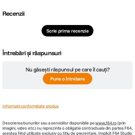
Mirror Lock-up
Nu
Recenzii
Tip obturator
Electronic
Scrie prima recenzie
FOCUS:
Mod focalizare
manual
Întrebări și răspunsuri
Focalizare
Fixa
Nu găsești răspunsul pe care îl cauți?
Pune o întrebare
SPECIFICATII FOTO:
Masurarea
Automata, LV5.0 - 15.5 ISO800, control
expunerii
±2/3EV, +1EV
Informatii conformitate produs
Temporizator
No
Descrierea bunurilor sau a serviciilor disponibile pe
www.f64.ro
(prin
Intervalometru
No
imagini, video etc.) nu reprezinta o obligatie contractuala din partea F64,
acestea fiind utilizate exclusiv cu titlu de prezentare. Implicit F64 Studio