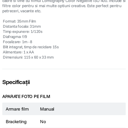
cadre si vine cu filmul Lomography Color Negative ISO 400. Include si
filtre color pentru si mai multe optiuni creative. Este perfect pentru
petreceri, vacante etc.
 Format: 35mm Film
 Distanta focala: 31mm
 Timp expunere: 1/120s
 Diafragma: f/9
 Focalizare: 1m - 8
 Blit integrat, timp de reciclare 15s
 Alimentare: 1 x AA
 Dimensiuni: 115 x 60 x 33 mm
Specificații
APARATE FOTO PE FILM
Armare film
Manual
Bracketing
No