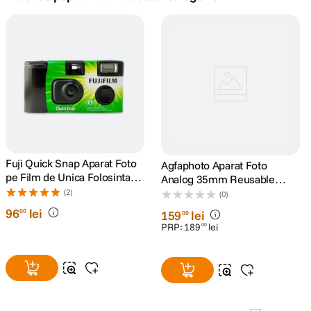
canon sx740 hs
5
.
lavaliera
6
.
card memorie
7
.
ulanzi
8
.
insta 360
Fuji Quick Snap Aparat Foto
9
.
Agfaphoto Aparat Foto
pe Film de Unica Folosinta
Analog 35mm Reusable
Color 35mm ISO 400 27
Black
(2)
godox
(0)
10
.
Expuneri
96
lei
00
159
lei
00
PRP:
189
lei
00