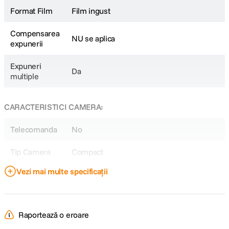
Format Film
Film ingust
Compensarea
NU se aplica
expunerii
Expuneri
Da
multiple
CARACTERISTICI CAMERA:
Telecomanda
No
Tip Camera
Compact
Vezi mai multe specificații
Imprimare data
No
si timp
Raportează o eroare
SENZOR: