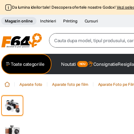
Da lumina ideilor tale! Descopera ofertele noastre Godox!
Vezi selec
Magazin online
Inchirieri
Printing
Cursuri
Cauta dupa model, tipul produsului, caracter
Top Cautari
Toate categoriile
Noutati
Consignatie
Resigila
canon g7x
1
.
Aparate foto
Aparate foto pe film
Aparate Foto pe Fi
trepied
2
.
trepied telefon
3
.
peak design
4
.
canon sx740 hs
5
.