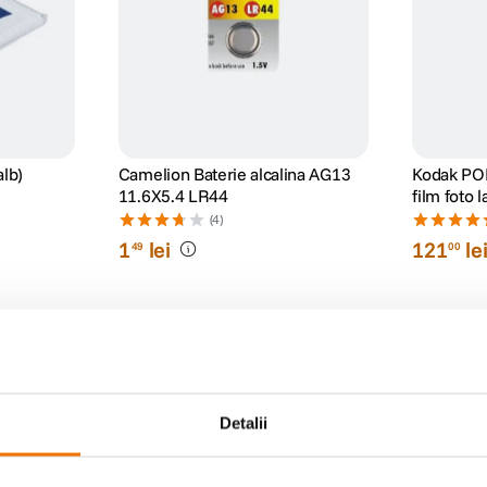
alb)
Camelion Baterie alcalina AG13
Kodak PO
11.6X5.4 LR44
film foto 
(4)
1
lei
121
le
49
00
Detalii