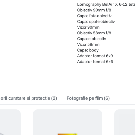
Lomography BelAir X 6-12 Jets
Obiectiv 90mm f/8
Capac fata obiectiv
Capac spate obiectiv
Vizor 90mm
Obiectiv 58mm f/8
Capace obiectiv
Vizor 58mm
Capac body
Adaptor format 6x9
Adaptor format 6x6
rii curatare si protectie
(
2
)
Fotografie pe film
(
6
)