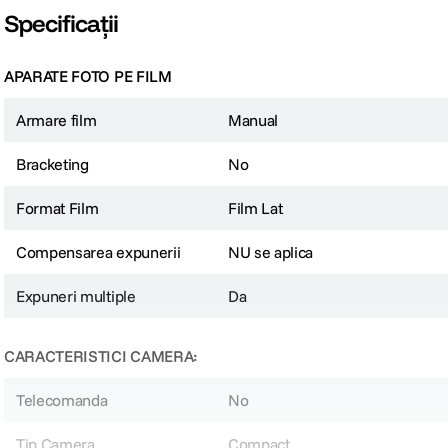
Specificații
APARATE FOTO PE FILM
Armare film
Manual
Bracketing
No
Format Film
Film Lat
Compensarea expunerii
NU se aplica
Expuneri multiple
Da
CARACTERISTICI CAMERA:
Telecomanda
No
Tip Camera
Compact