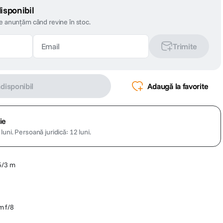
isponibil
te anunțăm când revine în stoc.
Trimite
ndisponibil
Adaugă la favorite
ie
luni.
Persoană juridică: 12 luni.
5/3 m
m f/8