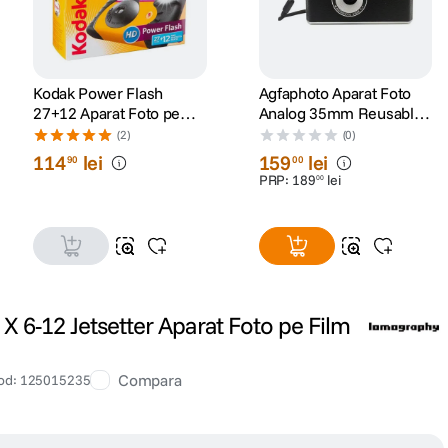
Kodak Power Flash
Agfaphoto Aparat Foto
27+12 Aparat Foto pe
Analog 35mm Reusable
Film de Unica Folosinta
Black
(2)
(0)
35 mm Color 39
114
lei
159
lei
90
00
Expuneri
PRP:
189
lei
00
 6-12 Jetsetter Aparat Foto pe Film
Compara
od
:
125015235