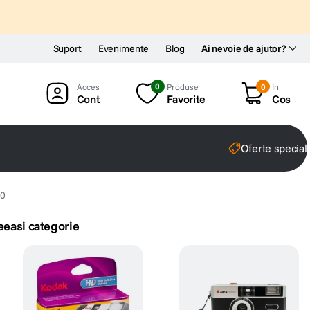
Suport
Evenimente
Blog
Ai nevoie de ajutor?
0
Produse
0
In
Cont
Favorite
Cos
Oferte special
20
eeasi categorie