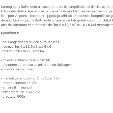
Lomography BelAir este un aparat foto de tip rangefinder pe film lat, ce ofera
fotografie clasica. Aparatul beneficiaza de doua obiective, de un obiectiv gra
fiind potrivit pentru fotoreportaj, peisaje, arhitectura, portret, fotografie d
deosebit.Lomography BelAir este un aparat de fotografiat cu burduf pliabil, 
unic de comutare intre formate de film, 6 x 12, 6 x 9 sau 6 x 6.Utilizarea apa
Specificatii:
- tip: Rangefinder 6x12 cu burduf pliabil
- format film: 6 x 12, 6 x 9 sau 6 x 6
- tip film: 120 sau 220 roll film
- obiective 90mm f/8 si 58mm f/8
- expunere automata: cu prioritate de diafragma
- tip vizor: rangefinder
- manual zone focusing: 1 m / 1.5 m / 3 m
- timpi expunere: 1/125s
- armare film: manual
- alimentare: 2x LR44 1.5V
- greutate: 500g