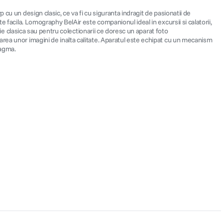
cu un design clasic, ce va fi cu siguranta indragit de pasionatii de
e facila. Lomography BelAir este companionul ideal in excursii si calatorii,
fie clasica sau pentru colectionarii ce doresc un aparat foto
area unor imagini de inalta calitate. Aparatul este echipat cu un mecanism
ragma.