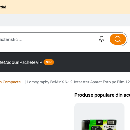
tia!
istici...
te
Cadouri
Pachete
VIP
lm Compacte
Lomography BelAir X 6-12 Jetsetter Aparat Foto pe Film 1
Produse populare din ac