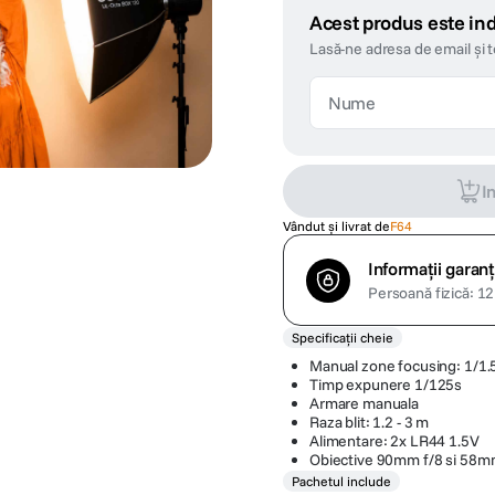
Acest produs este ind
Lasă-ne adresa de email și 
I
Vândut și livrat de
F64
Informații garanț
Persoană fizică: 12 
Specificații cheie
Manual zone focusing: 1/1.
Timp expunere 1/125s
Armare manuala
Raza blit: 1.2 - 3 m
Alimentare: 2x LR44 1.5V
Obiective 90mm f/8 si 58m
Pachetul include