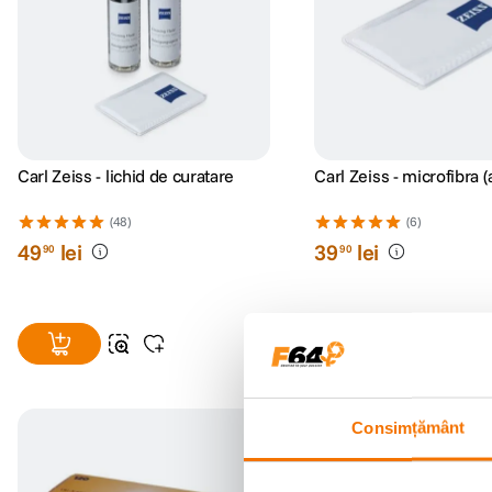
Carl Zeiss - lichid de curatare
Carl Zeiss - microfibra (
(48)
(6)
49
lei
39
lei
90
90
Consimțământ