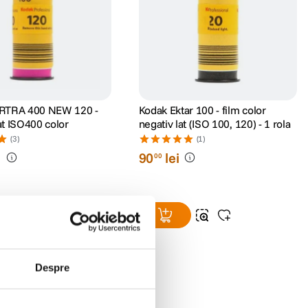
RTRA 400 NEW 120 -
Kodak Ektar 100 - film color
lat ISO400 color
negativ lat (ISO 100, 120) - 1 rola
(3)
(1)
i
90
lei
00
Despre