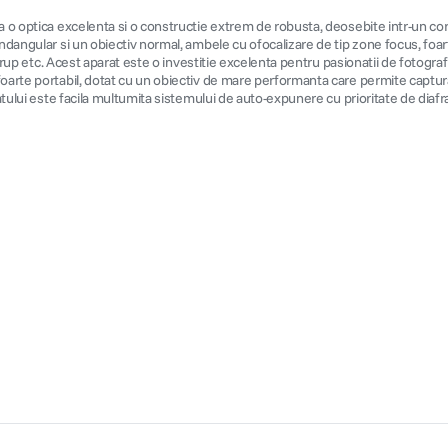
 o optica excelenta si o constructie extrem de robusta, deosebite intr-un corp 
ndangular si un obiectiv normal, ambele cu ofocalizare de tip zone focus, foart
e grup etc. Acest aparat este o investitie excelenta pentru pasionatii de fotogra
foarte portabil, dotat cu un obiectiv de mare performanta care permite captur
ratului este facila multumita sistemului de auto-expunere cu prioritate de diaf