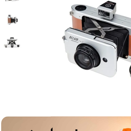
lavaliera
6
.
sony fx
7
.
card memorie
8
.
dji mic mini
9
.
dji osmo
10
.