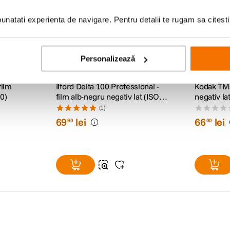
natati experienta de navigare. Pentru detalii te rugam sa citest
Personalizează
film
Ilford Delta 100 Professional -
Kodak TMA
60)
film alb-negru negativ lat (ISO
negativ la
100, 120)
(1)
69
lei
66
lei
90
00