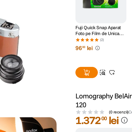
Fuji Quick Snap Aparat
Foto pe Film de Unica
Folosinta Color 35mm
(2)
ISO 400 27 Expuneri
96
lei
00
Lomography BelAir X
120
(
0 recenzii
)
C
1
.
372
lei
00