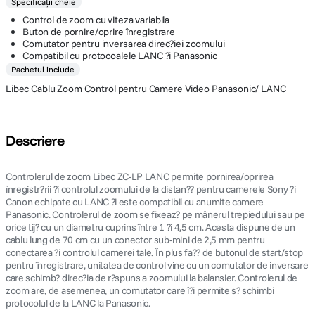
Specificații cheie
Control de zoom cu viteza variabila
Buton de pornire/oprire înregistrare
Comutator pentru inversarea direc?iei zoomului
Compatibil cu protocoalele LANC ?i Panasonic
Pachetul include
Libec Cablu Zoom Control pentru Camere Video Panasonic/ LANC
Descriere
Controlerul de zoom Libec ZC-LP LANC permite pornirea/oprirea
înregistr?rii ?i controlul zoomului de la distan?? pentru camerele Sony ?i
Canon echipate cu LANC ?i este compatibil cu anumite camere
Panasonic. Controlerul de zoom se fixeaz? pe mânerul trepiedului sau pe
orice tij? cu un diametru cuprins între 1 ?i 4,5 cm. Acesta dispune de un
cablu lung de 70 cm cu un conector sub-mini de 2,5 mm pentru
conectarea ?i controlul camerei tale. În plus fa?? de butonul de start/stop
pentru înregistrare, unitatea de control vine cu un comutator de inversare
care schimb? direc?ia de r?spuns a zoomului la balansier. Controlerul de
zoom are, de asemenea, un comutator care î?i permite s? schimbi
protocolul de la LANC la Panasonic.