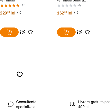
Wireless
Wireless pentru
Sony/Canon/Nikon
(24)
(0)
229
lei
162
lei
90
00
Alatura-te comunitatii creatorilor
Descopera inspiratie, recomandari utile,
ghiduri foto-video si oferte pregatite special
pentru tine.
Consultanta
Livrare gratuita pe
specializata
499lei