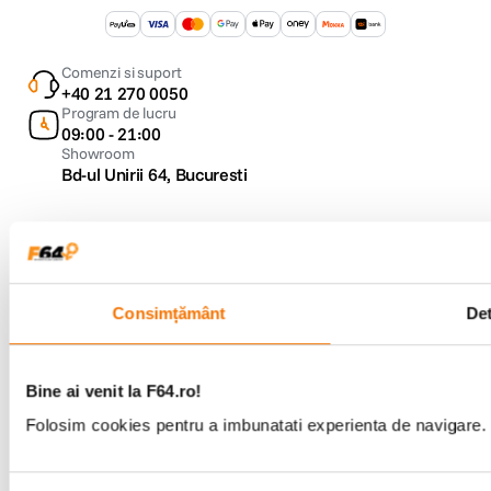
Comenzi si suport
+40 21 270 0050
Program de lucru
09:00 - 21:00
Showroom
Bd-ul Unirii 64, Bucuresti
Consimțământ
Det
Copyright © F64 2001 - 2026
Parteneri tehnologie:
Bine ai venit la F64.ro!
Folosim cookies pentru a imbunatati experienta de navigare. P