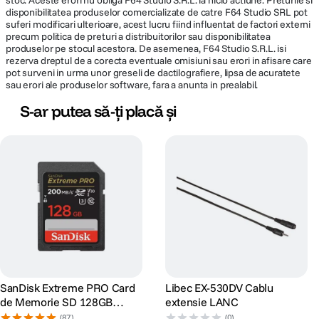
stoc. Aceste erori nu obliga F64 Studio S.R.L. la nicio actiune. Preturile si
disponibilitatea produselor comercializate de catre F64 Studio SRL pot
suferi modificari ulterioare, acest lucru fiind influentat de factori externi
precum politica de preturi a distribuitorilor sau disponibilitatea
produselor pe stocul acestora. De asemenea, F64 Studio S.R.L. isi
rezerva dreptul de a corecta eventuale omisiuni sau erori in afisare care
pot surveni in urma unor greseli de dactilografiere, lipsa de acuratete
sau erori ale produselor software, fara a anunta in prealabil.
S-ar putea să-ți placă și
SanDisk Extreme PRO Card
Libec EX-530DV Cablu
de Memorie SD 128GB
extensie LANC
SDXC UHS-I Class 10 U3 V30
(87)
(0)