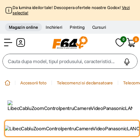
Da lumina ideilor tale! Descopera ofertele noastre Godox!
Vezi
selectia!
Magazin online
Inchirieri
Printing
Cursuri
0
0
Cont
Cauta dupa model, tipul produsului, caracteristici...
Top Cautari
Accesorii foto
Telecomenzi si declansatoare
Telecom
canon g7x
1
.
trepied
2
.
trepied telefon
3
.
peak design
4
.