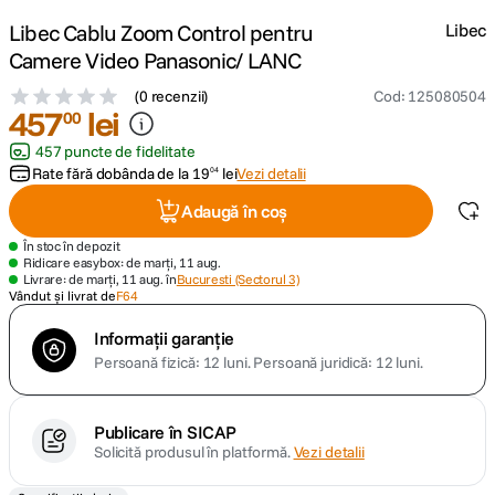
Libec Cablu Zoom Control pentru
Libec
canon sx740 hs
5
.
Camere Video Panasonic/ LANC
(
0 recenzii
)
Cod
:
125080504
lavaliera
6
.
457
lei
00
457 puncte de fidelitate
card memorie
7
.
Rate fără dobânda de la
19
lei
Vezi detalii
04
dji mic mini
8
.
Adaugă în coș
În stoc în depozit
dji osmo
9
.
Ridicare easybox: de marți, 11 aug.
Livrare: de marți, 11 aug. în
Bucuresti (Sectorul 3)
Vândut și livrat de
F64
insta 360
10
.
Informații garanție
Persoană fizică: 12 luni.
Persoană juridică: 12 luni.
Publicare în SICAP
Solicită produsul în platformă.
Vezi detalii