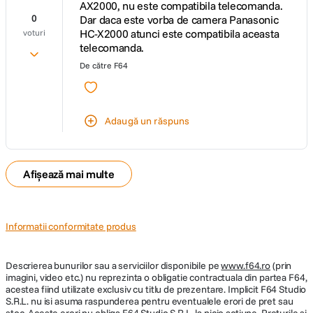
AX2000, nu este compatibila telecomanda.
0
Dar daca este vorba de camera Panasonic
HC-X2000 atunci este compatibila aceasta
voturi
telecomanda.
De către
F64
Adaugă un răspuns
Afișează mai multe
Informatii conformitate produs
Descrierea bunurilor sau a serviciilor disponibile pe
www.f64.ro
(prin
imagini, video etc.) nu reprezinta o obligatie contractuala din partea F64,
acestea fiind utilizate exclusiv cu titlu de prezentare. Implicit F64 Studio
S.R.L. nu isi asuma raspunderea pentru eventualele erori de pret sau