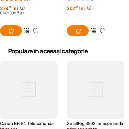
+ 2 Ani RescuePRO Deluxe
279
lei
202
lei
00
00
PRP:
339
lei
90
Populare în aceeași categorie
Canon BR-E1 Telecomanda
SmallRig 3902 Telecomanda