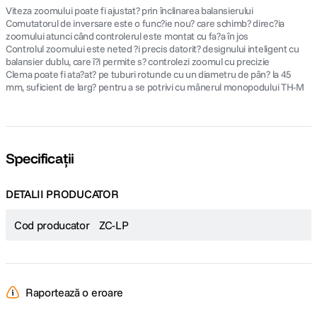
Viteza zoomului poate fi ajustat? prin înclinarea balansierului
Comutatorul de inversare este o func?ie nou? care schimb? direc?ia
zoomului atunci când controlerul este montat cu fa?a în jos
Controlul zoomului este neted ?i precis datorit? designului inteligent cu
balansier dublu, care î?i permite s? controlezi zoomul cu precizie
Clema poate fi ata?at? pe tuburi rotunde cu un diametru de pân? la 45
mm, suficient de larg? pentru a se potrivi cu mânerul monopodului TH-M
Specificații
DETALII PRODUCATOR
Cod producator
ZC-LP
Raportează o eroare