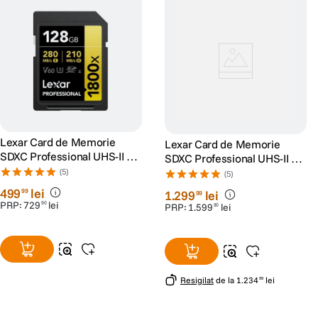
Lexar Card de Memorie
Lexar Card de Memorie
SDXC Professional UHS-II BL
SDXC Professional UHS-II BL
1800x 128GB V60 Gold
1800x 512GB V60 Gold
(5)
(5)
499
lei
99
1
.
299
lei
99
PRP:
729
lei
90
PRP:
1
.
599
lei
90
Resigilat
de la
1
.
234
lei
99