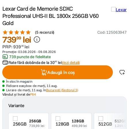
Lexar Card de Memorie SDXC
canon sx740 hs
5
.
Professional UHS-II BL 1800x 256GB V60
Gold
lavaliera
6
.
(
5 recenzii
)
Cod
:
125063947
739
lei
99
sony fx
7
.
PRP:
939
lei
90
Promoție:
03.08.2026
-
09.08.2026
card memorie
8
.
739 puncte de fidelitate
Rate fără dobânda de la
30
lei
Vezi detalii
83
dji mic mini
9
.
Adaugă în coș
dji osmo
În stoc în magazin
10
.
Ridicare easybox: de marți, 11 aug.
Livrare: de marți, 11 aug. în
Bucuresti (Sectorul 3)
Vândut și livrat de
F64
Variante
256GB
128GB
512GB
739,99 lei
499,99 lei
1.299,99 