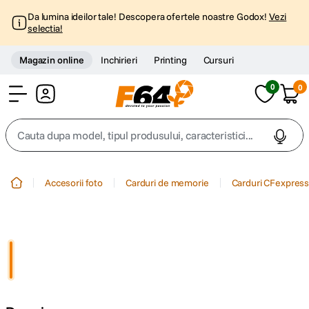
Da lumina ideilor tale! Descopera ofertele noastre Godox!
Vezi
selectia!
Magazin online
Inchirieri
Printing
Cursuri
0
0
Cont
Cauta dupa model, tipul produsului, caracteristici...
Top Cautari
Accesorii foto
Carduri de memorie
Carduri CFexpres
canon g7x
1
.
trepied
2
.
trepied telefon
3
.
peak design
4
.