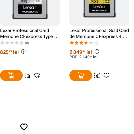
Lexar Professional Card
Lexar Professional Gold Card
Memorie CFexpress Type B
de Memorie CFexpress 4.0
Silver Series 128GB
Tip B 512GB R3600/W3300
(0)
(4)
829
lei
2
.
049
lei
90
00
PRP:
2
.
149
lei
90
Alatura-te comunitatii creatorilor
Descopera inspiratie, recomandari utile,
ghiduri foto-video si oferte pregatite special
pentru tine.