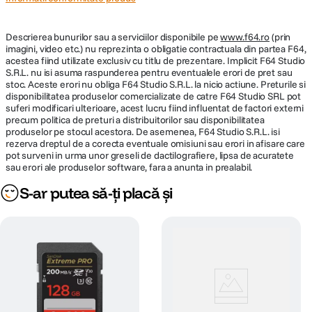
Descrierea bunurilor sau a serviciilor disponibile pe
www.f64.ro
(prin
imagini, video etc.) nu reprezinta o obligatie contractuala din partea F64,
acestea fiind utilizate exclusiv cu titlu de prezentare. Implicit F64 Studio
S.R.L. nu isi asuma raspunderea pentru eventualele erori de pret sau
stoc. Aceste erori nu obliga F64 Studio S.R.L. la nicio actiune. Preturile si
disponibilitatea produselor comercializate de catre F64 Studio SRL pot
suferi modificari ulterioare, acest lucru fiind influentat de factori externi
precum politica de preturi a distribuitorilor sau disponibilitatea
produselor pe stocul acestora. De asemenea, F64 Studio S.R.L. isi
rezerva dreptul de a corecta eventuale omisiuni sau erori in afisare care
pot surveni in urma unor greseli de dactilografiere, lipsa de acuratete
sau erori ale produselor software, fara a anunta in prealabil.
S-ar putea să-ți placă și