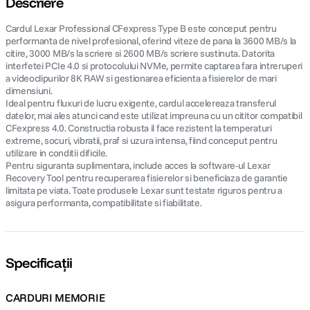
Descriere
Cardul Lexar Professional CFexpress Type B este conceput pentru
canon sx740 hs
5
.
performanta de nivel profesional, oferind viteze de pana la 3600 MB/s la
citire, 3000 MB/s la scriere si 2600 MB/s scriere sustinuta. Datorita
lavaliera
6
.
interfetei PCIe 4.0 si protocolului NVMe, permite captarea fara intreruperi
a videoclipurilor 8K RAW si gestionarea eficienta a fisierelor de mari
dimensiuni.
sony fx
7
.
Ideal pentru fluxuri de lucru exigente, cardul accelereaza transferul
datelor, mai ales atunci cand este utilizat impreuna cu un cititor compatibil
CFexpress 4.0. Constructia robusta il face rezistent la temperaturi
card memorie
8
.
extreme, socuri, vibratii, praf si uzura intensa, fiind conceput pentru
utilizare in conditii dificile.
dji mic mini
9
.
Pentru siguranta suplimentara, include acces la software-ul Lexar
Recovery Tool pentru recuperarea fisierelor si beneficiaza de garantie
limitata pe viata. Toate produsele Lexar sunt testate riguros pentru a
dji osmo
10
.
asigura performanta, compatibilitate si fiabilitate.
Specificații
CARDURI MEMORIE