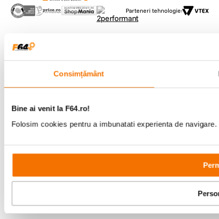
Parteneri tehnologie:
Consimțământ
Bine ai venit la F64.ro!
Folosim cookies pentru a imbunatati experienta de navigare. P
Perm
Perso