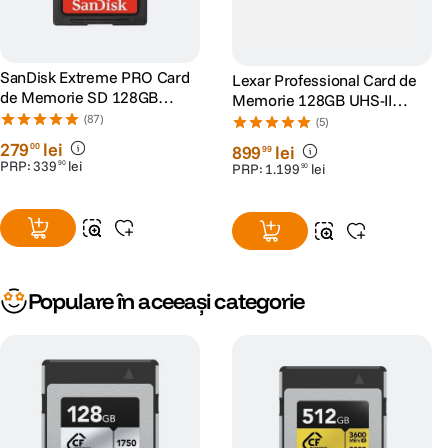
SanDisk Extreme PRO Card
Lexar Professional Card de
de Memorie SD 128GB
Memorie 128GB UHS-II
SDXC UHS-I Class 10 U3 V30
2000x V90
(87)
(5)
+ 2 Ani RescuePRO Deluxe
279
lei
00
899
lei
99
PRP:
339
lei
90
PRP:
1
.
199
lei
90
Populare în aceeași categorie