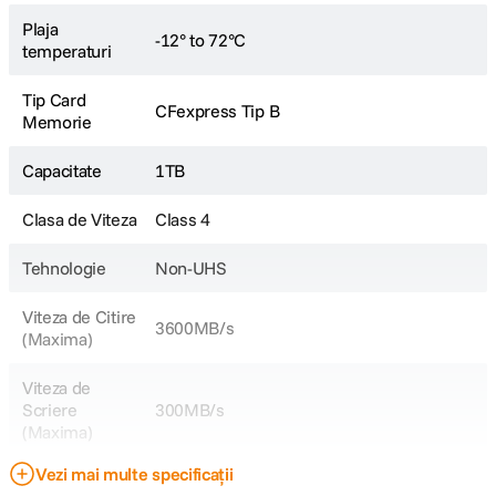
Plaja
-12° to 72°C
temperaturi
Tip Card
CFexpress Tip B
Memorie
Capacitate
1TB
Clasa de Viteza
Class 4
Tehnologie
Non-UHS
Viteza de Citire
3600MB/s
(Maxima)
Viteza de
Scriere
300MB/s
(Maxima)
Vezi mai multe specificații