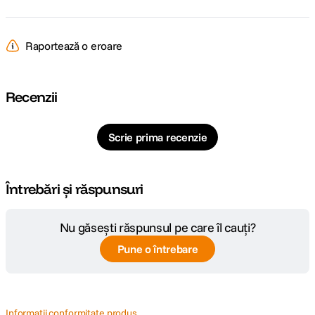
CARACTERISTICI FIZICE:
Dimensiuni
29.6mm x 38.5mm x 3.8mm
Raportează o eroare
DETALII PRODUCATOR
Recenzii
Cod producator
130960
Scrie prima recenzie
Întrebări și răspunsuri
Nu găsești răspunsul pe care îl cauți?
Pune o întrebare
Informatii conformitate produs