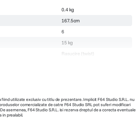
0.4 kg
167.5cm
6
15 kg
Rasucire (twist)
fiind utilizate exclusiv cu titlu de prezentare. Implicit F64 Studio S.R.L. nu
a produselor comercializate de catre F64 Studio SRL pot suferi modificari
43.2 cm
ra. De asemenea, F64 Studio S.R.L. isi rezerva dreptul de a corecta eventuale
 in prealabil.
d
Monopied