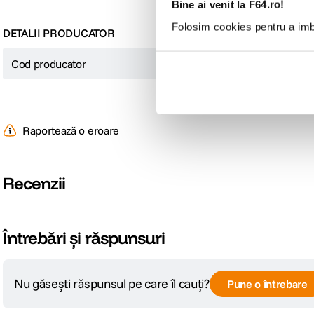
Bine ai venit la F64.ro!
Folosim cookies pentru a imbu
DETALII PRODUCATOR
Cod producator
11962
Raportează o eroare
Recenzii
Întrebări și răspunsuri
Nu găsești răspunsul pe care îl cauți?
Pune o întrebare