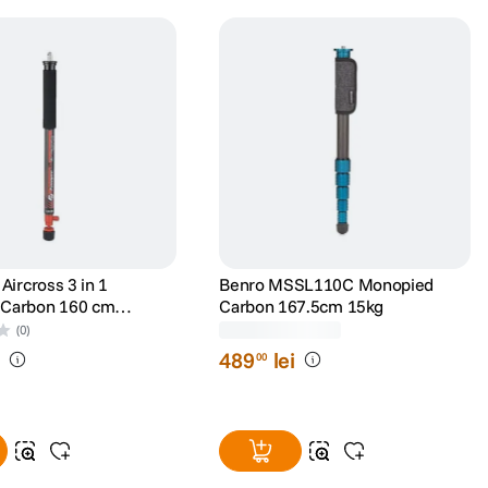
Aircross 3 in 1
Benro MSSL110C Monopied
Carbon 160 cm
Carbon 167.5cm 15kg
(0)
(0)
i
489
lei
00