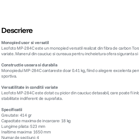
Descriere
Monopied usor si versatil
Leofoto MP-284C este un monopied versatil realizat din fibra de carbon Toray
variate. Manerul din cauciuc si cureaua pentru incheietura ofera siguranta si 
Constructie usoara si durabila
Monopiedul MP-284C cantareste doar 0.41 kg, fiind o alegere excelenta pentru 
sportiva.
Versatilitate in conditii variate
Leofoto MP-284C este dotat cu picior din cauciuc detasabil, care poate fi inlo
stabilitate indiferent de suprafata.
Specificatii
Greutate: 414 gr
Capacitate maxima de incarcare: 18 kg
Lungime pliata: 523 mm
Inaltime maxima: 1650 mm
Numar de sectiuni: 4