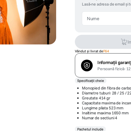
Lasă-ne adresa de email și 
I
Vândut și livrat de
F64
Informații garanț
Persoană fizică: 12 
Specificații cheie
Monopied din fibra de carb
Diametre tuburi: 28 / 25 / 
Greutate 414 gr
Capacitate maxima de incar
Lungime pliata 523 mm
Inaltime maxima 1650 mm
Numar de sectiuni 4
Pachetul include