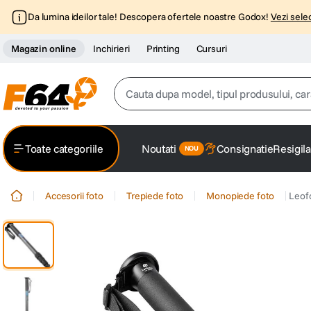
Da lumina ideilor tale! Descopera ofertele noastre Godox!
Vezi selec
Magazin online
Inchirieri
Printing
Cursuri
Cauta dupa model, tipul produsului, caracter
Top Cautari
Toate categoriile
Noutati
Consignatie
Resigila
canon g7x
1
.
Accesorii foto
Trepiede foto
Monopiede foto
Leof
trepied
2
.
trepied telefon
3
.
peak design
4
.
canon sx740 hs
5
.