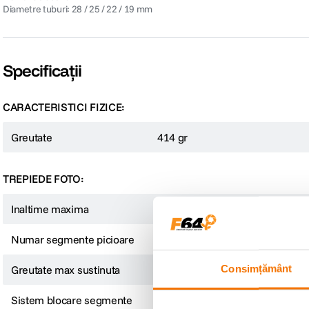
Diametre tuburi: 28 / 25 / 22 / 19 mm
Specificații
CARACTERISTICI FIZICE:
Greutate
414 gr
TREPIEDE FOTO:
Inaltime maxima
165 cm
Numar segmente picioare
4
Consimțământ
Greutate max sustinuta
18 kg
Sistem blocare segmente
Rasucire (twist)