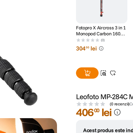
Fotopro X Aircross 3 in 1
Monopod Carbon 160
cm Portocaliu
(0)
304
lei
00
Leofoto MP-284C M
(
0 recenzii
)
C
406
lei
00
Acest produs este ind