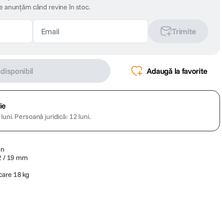
te anunțăm când revine în stoc.
Trimite
ndisponibil
Adaugă la favorite
ie
luni.
Persoană juridică: 12 luni.
on
22 / 19 mm
care 18 kg