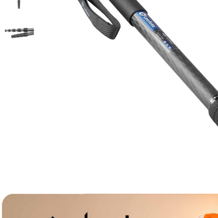
lavaliera
6
.
card memorie
7
.
dji mic mini
8
.
dji osmo
9
.
insta 360
10
.