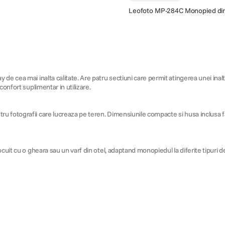
Leofoto MP-284C Monopied din
 de cea mai inalta calitate. Are patru sectiuni care permit atingerea unei ina
confort suplimentar in utilizare.
fotografii care lucreaza pe teren. Dimensiunile compacte si husa inclusa facili
cuit cu o gheara sau un varf din otel, adaptand monopiedul la diferite tipuri de