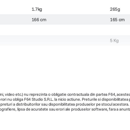
1.7kg
265g
166 cm
165 cm
5 Kg
ni, video etc.) nu reprezinta o obligatie contractuala din partea F64, acestea 
ri nu obliga F64 Studio S.R.L. la nicio actiune. Preturile si disponibilitate
44 cm
de preturi a distribuitorilor sau disponibilitatea produselor pe stocul acesto
ografiere, lipsa de acuratete sau erori ale produselor software, fara a anunta
Monopied
Monopie