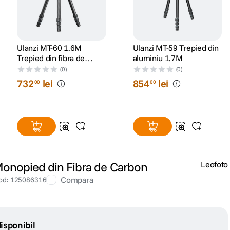
Ulanzi MT-60 1.6M
Ulanzi MT-59 Trepied din
Trepied din fibra de
aluminiu 1.7M
carbon travel
(0)
(0)
732
lei
854
lei
00
00
onopied din Fibra de Carbon
Leofoto
Compara
od
:
125086316
isponibil