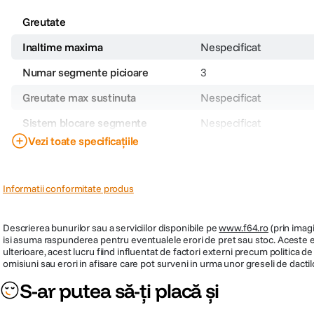
Greutate
Inaltime maxima
Nespecificat
Numar segmente picioare
3
Greutate max sustinuta
Nespecificat
Sistem blocare segmente
Nespecificat
Vezi toate specificațiile
Sectiuni coloana centrala
Nespecificat
Carlig contragreutati
Nespecificat
Informatii conformitate produs
Inaltime minima
Nespecificat
Tepuse la baza picioarelor
Nespecificat
Descrierea bunurilor sau a serviciilor disponibile pe
www.f64.ro
(prin imagi
isi asuma raspunderea pentru eventualele erori de pret sau stoc. Aceste ero
Dimensiune strans
Nespecificat
ulterioare, acest lucru fiind influentat de factori externi precum politica 
omisiuni sau erori in afisare care pot surveni in urma unor greseli de dactil
Tip cap trepied
Nespecificat
S-ar putea să-ți placă și
Tip produs
Nespecificat