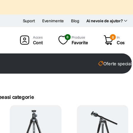
Suport
Evenimente
Blog
Ai nevoie de ajutor?
0
Produse
0
In
Cont
Favorite
Cos
Oferte special
eeasi categorie