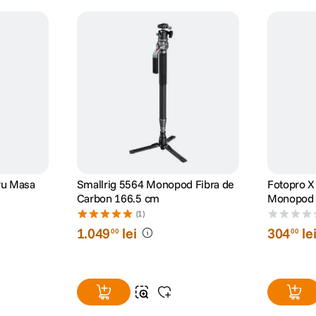
ru Masa
Smallrig 5564 Monopod Fibra de
Fotopro X 
Carbon 166.5 cm
Monopod 
Portocaliu
(1)
1
.
049
lei
304
le
00
00