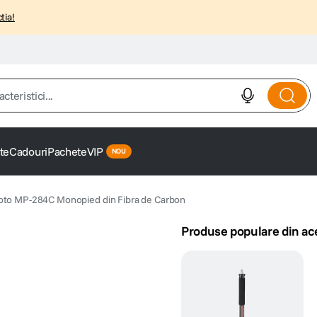
tia!
istici...
te
Cadouri
Pachete
VIP
oto MP-284C Monopied din Fibra de Carbon
Produse populare din ac