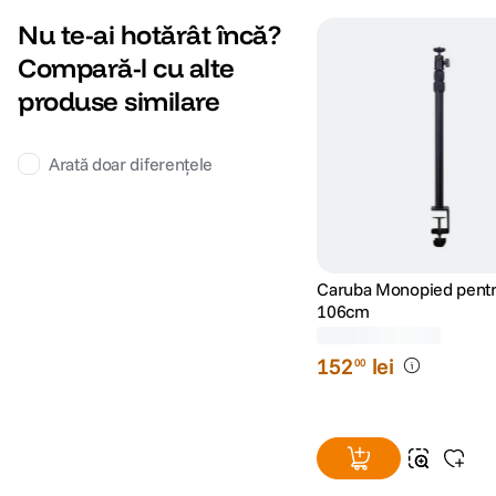
Nu te-ai hotărât încă?
Compară-l cu alte
produse similare
Arată doar diferențele
Caruba Monopied pent
106cm
(0)
152
lei
00