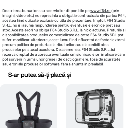
Descrierea bunurilor sau a serviciilor disponibile pe
www.f64.ro
(prin
imagini, video etc.) nu reprezinta o obligatie contractuala din partea F64,
acestea fiind utilizate exclusiv cu titlu de prezentare. Implicit F64 Studio
S.R.L. nu isi asuma raspunderea pentru eventualele erori de pret sau
stoc. Aceste erori nu obliga F64 Studio S.R.L. la nicio actiune. Preturile si
disponibilitatea produselor comercializate de catre F64 Studio SRL pot
suferi modificari ulterioare, acest lucru fiind influentat de factori externi
precum politica de preturi a distribuitorilor sau disponibilitatea
produselor pe stocul acestora. De asemenea, F64 Studio S.R.L. isi
rezerva dreptul de a corecta eventuale omisiuni sau erori in afisare care
pot surveni in urma unor greseli de dactilografiere, lipsa de acuratete
sau erori ale produselor software, fara a anunta in prealabil.
S-ar putea să-ți placă și