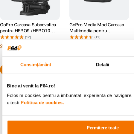
GoPro Carcasa Subacvatica
GoPro Media Mod Carcasa
pentru HERO9 /HERO10
Multimedia pentru
/HERO11 Black/HERO12/
HERO9/10/11/12/13 Black
(12)
(11)
HERO13
299
lei
509
lei
99
00
Consimțământ
Detalii
Bine ai venit la F64.ro!
Folosim cookies pentru a imbunatati experienta de navigare. 
citesti
Politica de cookies.
Alatura-te comunitatii creatorilor
Descopera inspiratie, recomandari utile,
ghiduri foto-video si oferte pregatite special
pentru tine.
Permitere toate