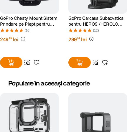
GoPro Chesty Mount Sistem
GoPro Carcasa Subacvatica
Prindere pe Piept pentru
pentru HERO9 /HERO10
Camerele Video GoPro
/HERO11 Black/HERO12/
(16)
(12)
HERO13
249
lei
299
lei
99
99
Populare în aceeași categorie