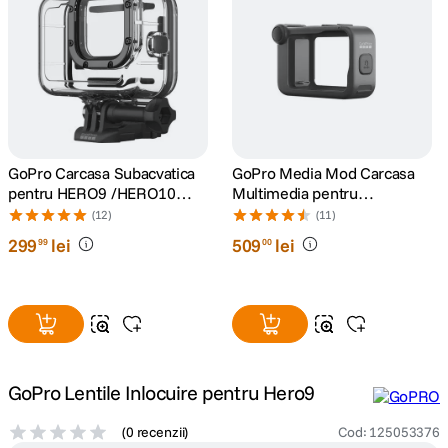
canon sx740 hs
5
.
lavaliera
6
.
card memorie
7
.
GoPro Carcasa Subacvatica
GoPro Media Mod Carcasa
ulanzi
8
.
pentru HERO9 /HERO10
Multimedia pentru
/HERO11 Black/HERO12/
HERO9/10/11/12/13 Black
(12)
(11)
HERO13
insta 360
9
.
299
lei
509
lei
99
00
godox
10
.
GoPro Lentile Inlocuire pentru Hero9
(
0 recenzii
)
Cod
:
125053376