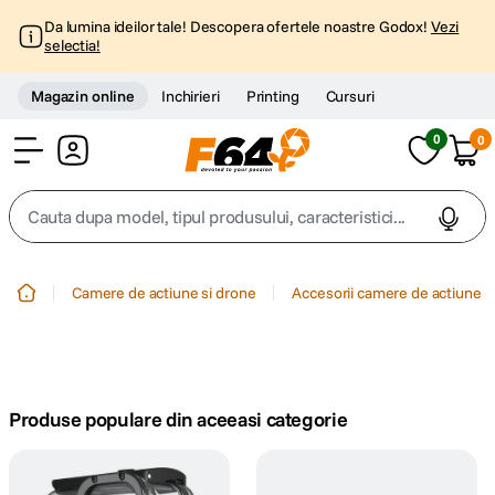
Da lumina ideilor tale! Descopera ofertele noastre Godox!
Vezi
selectia!
Magazin online
Inchirieri
Printing
Cursuri
0
0
Cont
Cauta dupa model, tipul produsului, caracteristici...
Top Cautari
Camere de actiune si drone
Accesorii camere de actiune
canon g7x
1
.
trepied
2
.
Produse populare din aceeasi categorie
trepied telefon
3
.
peak design
4
.