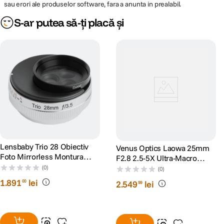
sau erori ale produselor software, fara a anunta in prealabil.
S-ar putea să-ți placă și
Lensbaby Trio 28 Obiectiv
Venus Optics Laowa 25mm
Foto Mirrorless Montura
F2.8 2.5-5X Ultra-Macro
Sony E (compatibil FF)
Obiectiv Foto Mirrorless
(0)
(0)
Canon RF
1
.
891
lei
00
2
.
549
lei
99