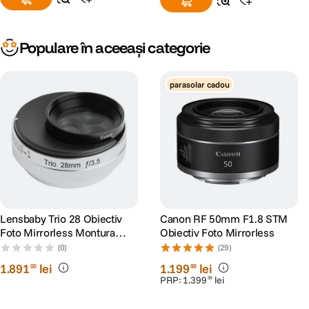
Populare în aceeași categorie
parasolar cadou
Lensbaby Trio 28 Obiectiv
Canon RF 50mm F1.8 STM
Foto Mirrorless Montura
Obiectiv Foto Mirrorless
Sony E (compatibil FF)
(0)
(29)
1
.
891
lei
1
.
199
lei
00
99
PRP:
1
.
399
lei
99