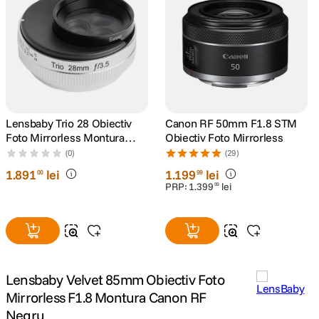
canon sx740 hs
5
.
lavaliera
6
.
sony fx
7
.
Lensbaby Trio 28 Obiectiv
Canon RF 50mm F1.8 STM
card memorie
8
.
Foto Mirrorless Montura
Obiectiv Foto Mirrorless
Sony E (compatibil FF)
(0)
(29)
dji mic mini
9
.
1
.
891
lei
1
.
199
lei
00
99
PRP:
1
.
399
lei
99
dji osmo
10
.
Lensbaby Velvet 85mm Obiectiv Foto
Mirrorless F1.8 Montura Canon RF
Negru