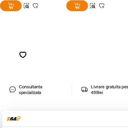
Alatura-te comunitatii creatorilor
Descopera inspiratie, recomandari utile,
ghiduri foto-video si oferte pregatite special
pentru tine.
Consultanta
Livrare gratuita pe
specializata
499lei
Comenzi si livrare