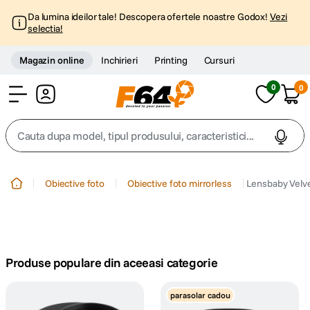
Da lumina ideilor tale! Descopera ofertele noastre Godox!
Vezi
selectia!
Magazin online
Inchirieri
Printing
Cursuri
0
0
Cont
Cauta dupa model, tipul produsului, caracteristici...
Top Cautari
Obiective foto
Obiective foto mirrorless
Lensbaby Velve
canon g7x
1
.
trepied
2
.
Produse populare din aceeasi categorie
trepied telefon
3
.
parasolar cadou
peak design
4
.