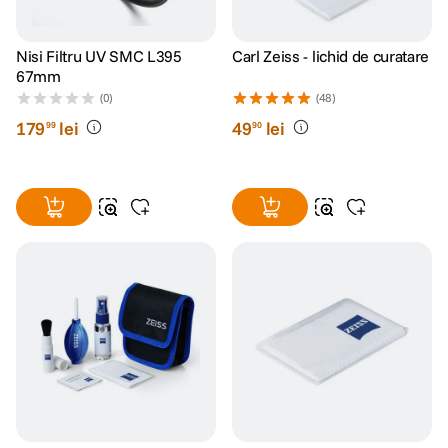
Nisi Filtru UV SMC L395
Carl Zeiss - lichid de curatare
67mm
(0)
(48)
179
lei
49
lei
99
90