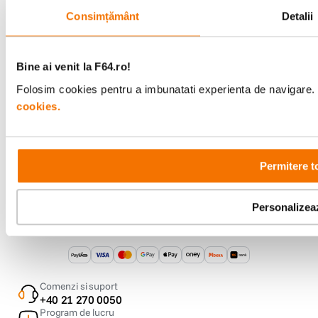
Consimțământ
Detalii
Suport
Service si garantii
Bine ai venit la F64.ro!
Folosim cookies pentru a imbunatati experienta de navigare. P
F64 Studio
cookies.
Urmareste-ne
Permitere t
Personalizea
Metode de plata
Comenzi si suport
+40 21 270 0050
Program de lucru