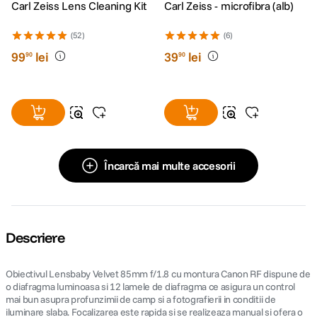
Carl Zeiss Lens Cleaning Kit
Carl Zeiss - microfibra (alb)
(52)
(6)
99
lei
39
lei
90
90
Încarcă mai multe accesorii
Descriere
Obiectivul Lensbaby Velvet 85mm f/1.8 cu montura Canon RF dispune de
o diafragma luminoasa si 12 lamele de diafragma ce asigura un control
mai bun asupra profunzimii de camp si a fotografierii in conditii de
iluminare slaba. Focalizarea este rapida si se realizeaza manual si ofera o