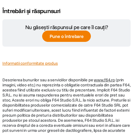
Întrebări și răspunsuri
Tip Focalizare
Manual Focus
Nu găsești răspunsul pe care îl cauți?
DIMENSIUNE / GREUTATE:
Pune o întrebare
Diametru
76 mm
maxim
Lungime
128 mm
Informatii conformitate produs
Greutate
643.5 g
Descrierea bunurilor sau a serviciilor disponibile pe
www.f64.ro
(prin
imagini, video etc.) nu reprezinta o obligatie contractuala din partea F64,
acestea fiind utilizate exclusiv cu titlu de prezentare. Implicit F64 Studio
S.R.L. nu isi asuma raspunderea pentru eventualele erori de pret sau
stoc. Aceste erori nu obliga F64 Studio S.R.L. la nicio actiune. Preturile si
disponibilitatea produselor comercializate de catre F64 Studio SRL pot
suferi modificari ulterioare, acest lucru fiind influentat de factori externi
precum politica de preturi a distribuitorilor sau disponibilitatea
produselor pe stocul acestora. De asemenea, F64 Studio S.R.L. isi
rezerva dreptul de a corecta eventuale omisiuni sau erori in afisare care
pot surveni in urma unor greseli de dactilografiere, lipsa de acuratete