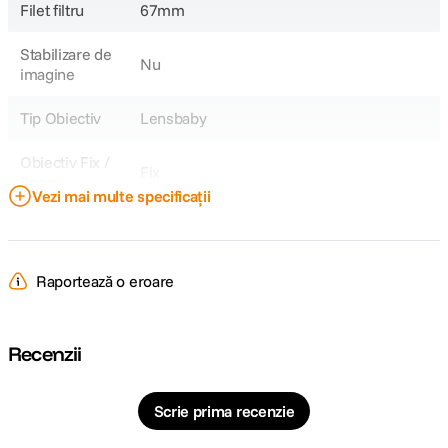
Filet filtru
67mm
Stabilizare de
Nu
imagine
Tip Obiectiv
Lensbaby
Obiectiv Fix /
Fix
Zoom
Vezi mai multe specificații
Focala Fixa
85mm
Raport marire
0.5x
Raportează o eroare
Nr. lamele
12
diafragma
Recenzii
Diafragma
f/1.8
Maxima
Scrie prima recenzie
Plaja diafragme
f/1.8 - f/16