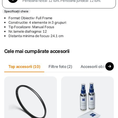
Persoană fizică: 12 luni.
Persoană juridică: 12 luni.
Specificații cheie
Format Obiectiv: Full Frame
Constructie: 4 elemente in 3 grupuri
Tip Focalizare: Manual Focus
Nr. lamele diafragma: 12
Distanta minima de focus: 24.1 cm
Cele mai cumpărate accesorii
Top accesorii
(
10
)
Filtre foto
(
2
)
Accesorii obiective f