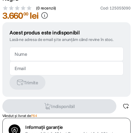
(
0 recenzii
)
Cod
:
125055090
3
.
660
lei
00
Acest produs este indisponibil
Lasă-ne adresa de email și te anunțăm când revine în stoc.
Trimite
Indisponibil
Vândut și livrat de
F64
Informații garanție