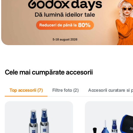
Cele mai cumpărate accesorii
Top accesorii
(
7
)
Filtre foto
(
2
)
Accesorii curatare si 