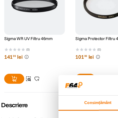
Sigma WR UV Filtru 46mm
Sigma Protector Filtr
(0)
(0)
141
lei
101
lei
99
99
Consimțământ
Descriere