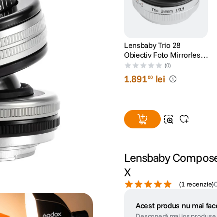
Lensbaby Trio 28
Obiectiv Foto Mirrorless
Montura Sony E
(0)
(compatibil FF)
1
.
891
lei
00
Lensbaby Composer 
X
(
1 recenzie
)
Acest produs nu mai face
Descoperă mai jos produse 