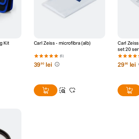
g Kit
Carl Zeiss - microfibra (alb)
Carl Zeis
set 20 se
(6)
39
lei
29
lei
90
90