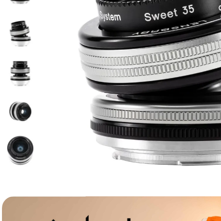
lavaliera
6
.
card memorie
7
.
ulanzi
8
.
insta 360
9
.
godox
10
.