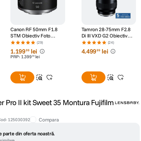
Canon RF 50mm F1.8
Tamron 28-75mm F2.8
STM Obiectiv Foto
Di III VXD G2 Obiectiv
Mirrorless
Foto Mirrorless Sony E
(29)
(24)
1
.
199
lei
4
.
499
lei
99
99
PRP:
1
.
399
lei
99
Pro II kit Sweet 35 Montura Fujifilm
Compara
Cod
:
125030392
 parte din oferta noastră.
similare.