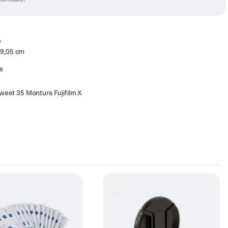
°
19,05 cm
s
weet 35 Montura Fujifilm X