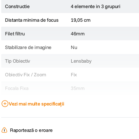
Constructie
4 elemente in 3 grupuri
Distanta minima de focus
19,05 cm
Filet filtru
46mm
Stabilizare de imagine
Nu
Tip Obiectiv
Lensbaby
Obiectiv Fix / Zoom
Fix
Focala Fixa
35mm
Nr. lamele diafragma
12
Vezi mai multe specificații
Diafragma Maxima
f/2.5
Plaja diafragme
f/ 2.5 - f/ 22
Raportează o eroare