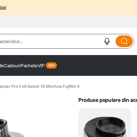
tia!
istici...
te
Cadouri
Pachete
VIP
ser Pro II kit Sweet 35 Montura Fujifilm X
Produse populare din ac