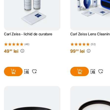
Carl Zeiss - lichid de curatare
Carl Zeiss Lens Cleanin
(48)
(52)
49
lei
99
lei
90
90