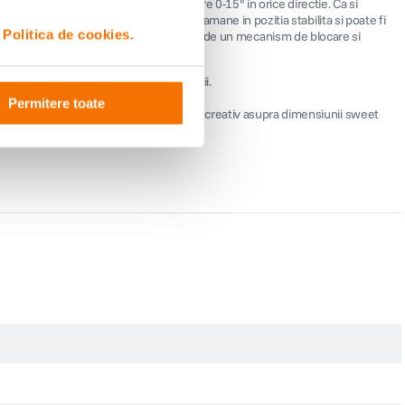
i si posibilitatea de a fi miscat intre 0-15° in orice directie. Ca si
ii cu focus selectiv. Noul Composer ramane in pozitia stabilita si poate fi
i
Politica de cookies.
l ramane in pozitia dorita fara a fi nevoie de un mecanism de blocare si
focalizare pe obiecte la distante medii.
Permitere toate
nteaza un nivel neprecedat de control creativ asupra dimensiunii sweet