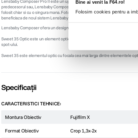
Lensbaby Composer Pro II este un upgrade al modelului Lensbaby Composer Pro, p
Bine ai venit la F64.ro!
predecesorul sau, Lensbaby Composer Pro II este un obiectiv cu totul nou, baz
Folosim cookies pentru a imbu
folosit chiar si cu o singura mana. Fotografii nu mai trebuie sa apese lentila 
beneficiaza de noul sistem Lensbaby Optic Swap.
Lensbaby Composer ofera un design unic de focus manual care necesita mai mu
Sweet 35 Optic este un element optic de 35mm cu diafragma ajustabila cu 12
spot-ului.
Sweet 35 este elementul optic cu focala cea mai larga dintre elementele optic
Specificații
CARACTERISTICI TEHNICE:
Montura Obiectiv
Fujifilm X
Format Obiectiv
Crop 1,3x-2x