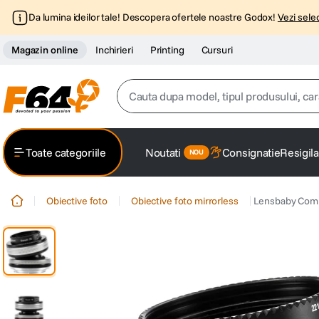
Da lumina ideilor tale! Descopera ofertele noastre Godox!
Vezi selec
Magazin online
Inchirieri
Printing
Cursuri
Cauta dupa model, tipul produsului, caracter
Top Cautari
Toate categoriile
Noutati
Consignatie
Resigila
canon g7x
1
.
Obiective foto
Obiective foto mirrorless
Lensbaby Compo
trepied
2
.
trepied telefon
3
.
peak design
4
.
canon sx740 hs
5
.