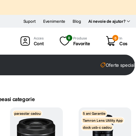
Suport
Evenimente
Blog
Ai nevoie de ajutor?
0
Produse
0
In
Cont
Favorite
Cos
Oferte special
eeasi categorie
parasolar cadou
5 ani Garantie
Tamron Lens Utility App
dock usb-c cadou