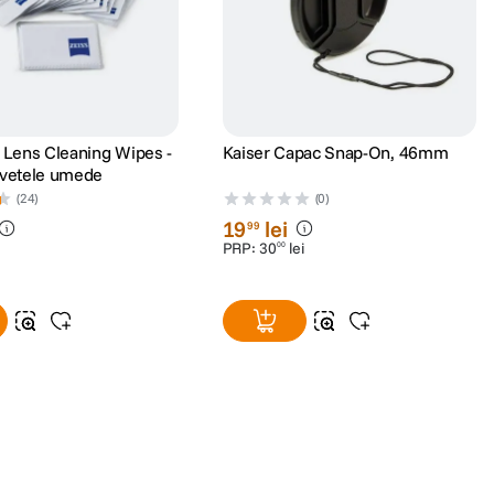
s Lens Cleaning Wipes -
Kaiser Capac Snap-On, 46mm
rvetele umede
(24)
(0)
19
lei
99
PRP:
30
lei
00