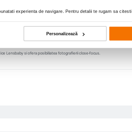
rincipala caracteristica imbunatatita fiind constructia din metal a obiectivulu
at pe o configuratie care confera o usurinta nemaiintalnita de a face fotograf
natati experienta de navigare. Pentru detalii te rugam sa citest
pentru focalizare, putand folosi acum inelul traditional de focalizare. Obiectivu
lte rotatii pe masura ce focusul se apropie de infinit. Acest lucru usureaza 
Personalizează
 lamele care creaza un sweet spot foarte sharp inconjurat de blur. Experime
e Lensbaby si ofera posibiliatea fotografierii close-focus.