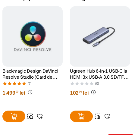
canon sx740 hs
5
.
lavaliera
6
.
sony fx
7
.
card memorie
8
.
dji mic mini
Blackmagic Design DaVinci
Ugreen Hub 6-in-1 USB-C la
9
.
Resolve Studio (Card de
HDMI 3x USB-A 3.0 SD/TF
Activare)
Gri
(7)
(0)
dji osmo
10
.
1
.
499
lei
102
lei
00
00