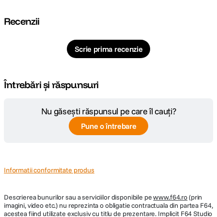
Frecventa
2.5 GHz
nominala
Recenzii
Cache
8192 KB
Scrie prima recenzie
Frecventa Turbo
4.5 GHz
Boost
Întrebări și răspunsuri
Tehnologie
14 nm
procesor
Nu găsești răspunsul pe care îl cauți?
Procesor grafic
Pune o întrebare
Intel® UHD Graphics
integrat
Putere si portabilitate
CARACTERISTICI FIZICE:
Informatii conformitate produs
Disponibil intr-o culoare rafinata Dark Moss, Yoga Creator 7i combina
portabilitatea cu o autonomie mare, astfel incat sa va puteti urmari
Dimensiuni
356.6 x 229.4 x 17.5 mm
pasiunea, indiferent unde va duce viata. Si cand bateria incepe sa se
Descrierea bunurilor sau a serviciilor disponibile pe
www.f64.ro
(prin
epuizeze, Rapid Charge Express va va oferi pana la 2 ore de utilizare cu
Greutate
1.8 Kg
imagini, video etc.) nu reprezinta o obligatie contractuala din partea F64,
15 minute de incarcare.
acestea fiind utilizate exclusiv cu titlu de prezentare. Implicit F64 Studio