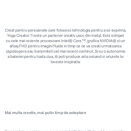
Creat pentru persoanele care folosesc tehnologia pentru a se exprima,
Yoga Creator 7i este un partener creativ usor, din metal. Este echipat
cu cele mai recente procesoare Intel® Core ™, grafica NVIDIA® si un
afisaj FHD pentru imagini fluide in timp ce ce va creati urmatoarea
capodopera sau transmiteti cel mai recent continut. Si cu o autonomie
a bateriei pentru toata ziua, iti poti produce arta oricand si oriunde te
loveste inspiratia.
Mai multa creatie, mai putin timp de asteptare