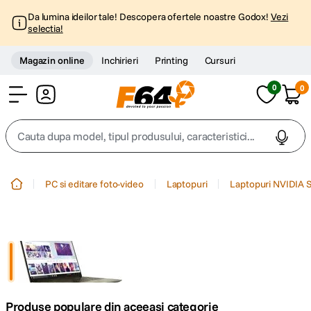
Da lumina ideilor tale! Descopera ofertele noastre Godox!
Vezi
selectia!
Magazin online
Inchirieri
Printing
Cursuri
0
0
Cont
Cauta dupa model, tipul produsului, caracteristici...
Top Cautari
PC si editare foto-video
Laptopuri
Laptopuri NVIDIA S
canon g7x
1
.
trepied
2
.
trepied telefon
3
.
Produse populare din aceeasi categorie
peak design
4
.