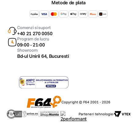
Metode de plata
PLACA VIDEO
SOFTWARE
Tip placa video
Dedi
Sistem de
Windows 10 Pro
operare
Chipset video
nVid
Comenzi si suport
+40 21 270 0050
Model placa video
GTX 
Program de lucru
09:00 - 21:00
Capacitate memorie video
409
Showroom
Bd-ul Unirii 64, Bucuresti
Tehnologii placa video
Tip memorie placa video
GDD
Copyright © F64 2001 - 2026
MULTIMEDIA
Parteneri tehnologie:
Unitate optica
Nu
Camera WEB
HD