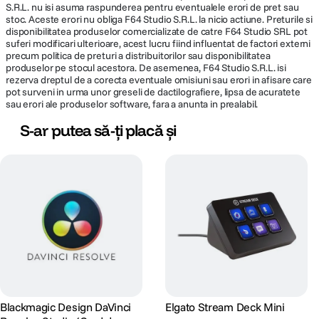
S.R.L. nu isi asuma raspunderea pentru eventualele erori de pret sau
Culoare
Negru
stoc. Aceste erori nu obliga F64 Studio S.R.L. la nicio actiune. Preturile si
disponibilitatea produselor comercializate de catre F64 Studio SRL pot
suferi modificari ulterioare, acest lucru fiind influentat de factori externi
precum politica de preturi a distribuitorilor sau disponibilitatea
AFISARE
produselor pe stocul acestora. De asemenea, F64 Studio S.R.L. isi
rezerva dreptul de a corecta eventuale omisiuni sau erori in afisare care
Diagonala
pot surveni in urma unor greseli de dactilografiere, lipsa de acuratete
15.6 Inch
display
sau erori ale produselor software, fara a anunta in prealabil.
Windows - caracteristici de securitate
S-ar putea să-ți placă și
Format display
Full HD
Scanati si va protejati dispozitivul in timp real, impotriva oricarei
Finisaj display
Anti-Glare
amenintari. Antivirusul Windows Defender are acum protectii specifice
impotriva amenintarilor, cum ar fi WannaCry si alte atacuri de tip
ransomware.
Tehnologie
IPS , 60 Hz, Luminozitate 300 nits Adobe
display
RGB Gamut 100%
Rezolutie
1920 x 1080 pixeli
MEMORIE
Aplicatiile deosebite vin impreuna cu Windows 10
Blackmagic Design DaVinci
Elgato Stream Deck Mini
Capacitate