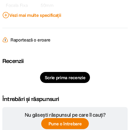
Focala Fixa
50mm
Vezi mai multe specificații
Unghi de
47°
cuprindere
Raport marire
1:11.5
Raportează o eroare
Diafragma
f/2.0
Maxima
Recenzii
Plaja diafragme
f/2-f/16
Scrie prima recenzie
Tip Focalizare
Manual Focus
Parasolar inclus
Incorporat, extensibil
Întrebări și răspunsuri
DIMENSIUNE / GREUTATE:
Nu găsești răspunsul pe care îl cauți?
Diametru
Pune o întrebare
43.5 mm
maxim