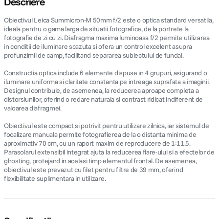
Descriere
Obiectivul Leica Summicron-M 50mm f/2 este o optica standard versatila,
canon sx740 hs
5
.
ideala pentru o gama larga de situatii fotografice, de la portrete la
fotografie de zi cu zi. Diafragma maxima luminoasa f/2 permite utilizarea
lavaliera
6
.
in conditii de iluminare scazuta si ofera un control excelent asupra
profunzimii de camp, facilitand separarea subiectului de fundal.
sony fx
7
.
Constructia optica include 6 elemente dispuse in 4 grupuri, asigurand o
iluminare uniforma si claritate constanta pe intreaga suprafata a imaginii.
Designul contribuie, de asemenea, la reducerea aproape completa a
card memorie
8
.
distorsiunilor, oferind o redare naturala si contrast ridicat indiferent de
valoarea diafragmei.
dji mic mini
9
.
Obiectivul este compact si potrivit pentru utilizare zilnica, iar sistemul de
focalizare manuala permite fotografierea de la o distanta minima de
dji osmo
10
.
aproximativ 70 cm, cu un raport maxim de reproducere de 1:11.5.
Parasolarul extensibil integrat ajuta la reducerea flare-ului si a efectelor de
ghosting, protejand in acelasi timp elementul frontal. De asemenea,
obiectivul este prevazut cu filet pentru filtre de 39 mm, oferind
flexibilitate suplimentara in utilizare.