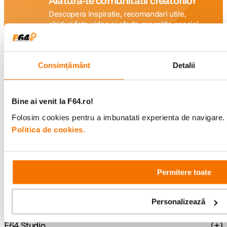
Alatura-te comunitatii creatorilor
Descopera inspiratie, recomandari utile,
ghiduri foto-video si oferte pregatite special
pentru tine.
Consimțământ
Detalii
Consultanta
Livrare gratuita pe
specializata
499lei
Bine ai venit la F64.ro!
Folosim cookies pentru a imbunatati experienta de navigare. P
Politica de cookies.
Comenzi si livrare
Suport
Permitere toate
Service si garantii
Personalizează
F64 Studio