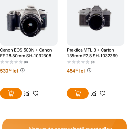
Canon EOS 500N + Canon
Praktica MTL 3 + Carton
EF 28-80mm SH-1032308
135mm F2.8 SH-1032369
(0)
(0)
530
lei
454
lei
32
12