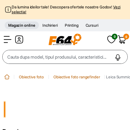
Da lumina ideilor tale! Descopera ofertele noastre Godox!
Vezi
selectia!
Magazin online
Inchirieri
Printing
Cursuri
0
0
Cont
Cauta dupa model, tipul produsului, caracteristici...
Top Cautari
Obiective foto
Obiective foto rangefinder
Leica Summic
canon g7x
1
.
trepied
2
.
trepied telefon
3
.
peak design
4
.