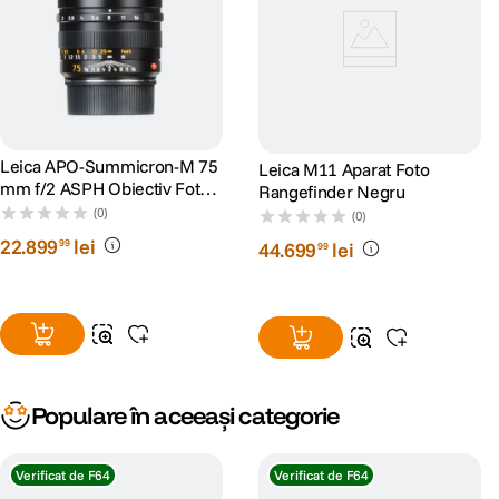
Leica APO-Summicron-M 75
Leica M11 Aparat Foto
mm f/2 ASPH Obiectiv Foto
Rangefinder Negru
Rangefinder
(0)
(0)
22
.
899
lei
99
44
.
699
lei
99
Populare în aceeași categorie
Verificat de F64
Verificat de F64