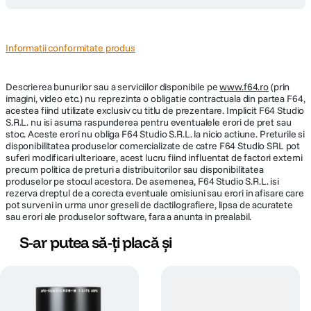
Lungime
53 mm
Informatii conformitate produs
Greutate
240 g
Descrierea bunurilor sau a serviciilor disponibile pe
www.f64.ro
(prin
imagini, video etc.) nu reprezinta o obligatie contractuala din partea F64,
DETALII PRODUCATOR
acestea fiind utilizate exclusiv cu titlu de prezentare. Implicit F64 Studio
S.R.L. nu isi asuma raspunderea pentru eventualele erori de pret sau
Cod producator
11826
stoc. Aceste erori nu obliga F64 Studio S.R.L. la nicio actiune. Preturile si
disponibilitatea produselor comercializate de catre F64 Studio SRL pot
suferi modificari ulterioare, acest lucru fiind influentat de factori externi
precum politica de preturi a distribuitorilor sau disponibilitatea
produselor pe stocul acestora. De asemenea, F64 Studio S.R.L. isi
rezerva dreptul de a corecta eventuale omisiuni sau erori in afisare care
pot surveni in urma unor greseli de dactilografiere, lipsa de acuratete
sau erori ale produselor software, fara a anunta in prealabil.
S-ar putea să-ți placă și