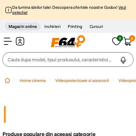
Da lumina ideilor tale! Descopera ofertele noastre Godox!
Vezi
selectia!
Magazin online
Inchirieri
Printing
Cursuri
0
0
Cont
Cauta dupa model, tipul produsului, caracteristici...
Top Cautari
Home cinema
Videoproiectoare si accesorii
Videopro
canon g7x
1
.
trepied
2
.
trepied telefon
3
.
Produse populare din aceeasi categorie
peak design
4
.