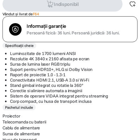
Indisponibil
Vândut și livrat de
F64
Informații garanție
Persoană fizică: 36 luni.
Persoană juridică: 36 luni.
Specificații cheie
Luminozitate de 1700 lumeni ANSI
Rezolutie 4K 3840 x 2160 afisata pe ecran
Sursa de lumina laser RGB triplu
Suport pentru HDR10+, HLG si Dolby Vision
Raport de proiectie 1.0 - 1.3:1
Conectivitate HDMI 2.1, USB-A 3.0 si Wi-Fi
Stand gimbal integrat cu rotatie la 360°
Corectie si aliniere automata a imaginii
Sistem de operare VIDAA integrat pentru streaming
Corp compact, cu husa de transport inclusa
Pachetul include
Proiector
Telecomanda cu baterii
Cablu de alimentare
Sursa de alimentare
Husa de transport