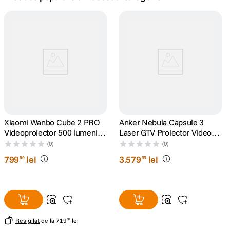
canon sx740 hs
5
.
lavaliera
6
.
sony fx
7
.
card memorie
8
.
dji mic mini
Xiaomi Wanbo Cube 2 PRO
9
.
Anker Nebula Capsule 3
Videoproiector 500 lumeni
Laser GTV Proiector Video
Full HD 1920x1080 Android
Portabil 1080p WiFi 300
dji osmo
(0)
(0)
10
.
TV 11 Verde
ANSI Lumeni Dolby Digital
799
lei
3
.
579
lei
99
99
Negru
Resigilat
de la
719
lei
99