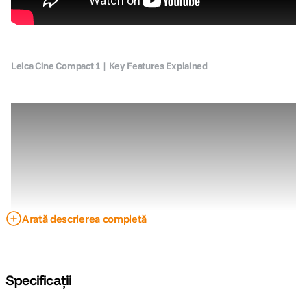
Leica Cine Compact 1 | Key Features Explained
Arată descrierea completă
Prin combinarea formatului compact cu o calitate impresionanta a imaginii
Specificații
si a sunetului, proiectorul smart portabil Leica Cine Compact 1 ofera mai
multa libertate pentru home cinema. Obiectivul zoom Summicron,