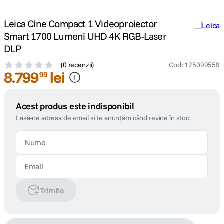
Leica Cine Compact 1 Videoproiector
Smart 1700 Lumeni UHD 4K RGB-Laser
DLP
(
0 recenzii
)
Cod
:
125099559
8
.
799
lei
99
Acest produs este indisponibil
Lasă-ne adresa de email și te anunțăm când revine în stoc.
Trimite