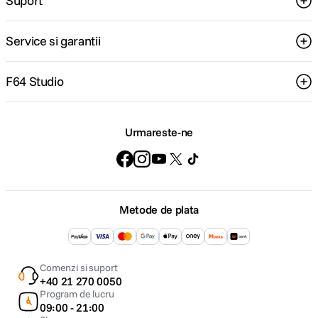
Suport
Tensiune: 100 V - 240 V
Dimensiuni L x H x A (latime x inaltime x adancime): 209 x 226 x 193 mm
Greutate doar proiectorul: aprox. 4,4 kg
Service si garantii
F64 Studio
Urmareste-ne
Metode de plata
Comenzi si suport
+40 21 270 0050
Program de lucru
09:00 - 21:00