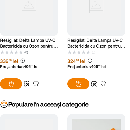
Resigilat: Delta Lampa UV-C
Resigilat: Delta Lampa UV-C
Bactericida cu Ozon pentru
Bactericida cu Ozon pentru
Sterilizarea Aerului din
Sterilizarea Aerului din
(0)
(0)
Incaperi - RS125049703-14
Incaperi - RS125049703-6
336
lei
324
lei
98
80
Preț anterior:
406
lei
Preț anterior:
406
lei
00
00
Populare în aceeași categorie