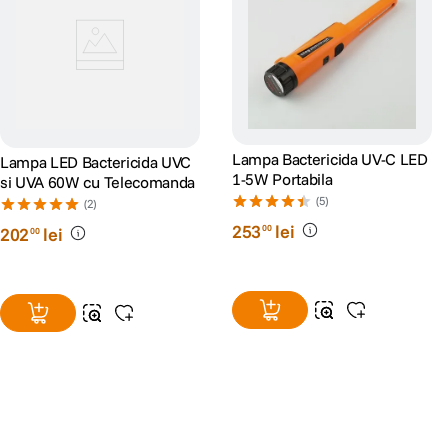
Lampa Bactericida UV-C LED
Lampa LED Bactericida UVC
1-5W Portabila
si UVA 60W cu Telecomanda
(5)
(2)
253
lei
00
202
lei
00
Alatura-te comunitatii creatorilor