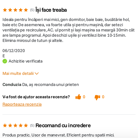
Își face treaba
5
Ideala pentru încăperi mai mici, gen dormitor, baie baie, bucătărie hol,
baie etc De asemenea, va foarte utila și pentru mașină, dar setezi
ventilația pe recirculare, AC. ul pornit și lași mașina sa meargă 30min cât
are lampa programul. Apoi deschizi ușile și ventilezi bine 10-15min.
Elimina mirosul de tutun și altele.
06/12/2020
E
Achizitie verificata
Mai multe detalii
Pro
Contra
Concluzia
Da, aș recomanda unui prieten
Dimensiuni reduse
Nu are telecomanda
V-a fost de ajutor aceasta recenzie?
0
0
Portabila
Raporteaza recenzia
A fost un cadou?
No
Recomand cu incredere
5
Produs practic. Usor de manevrat. Eficient pentru spatii mici.