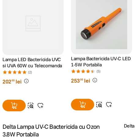
canon sx740 hs
5
.
lavaliera
6
.
card memorie
7
.
dji mic mini
8
.
Lampa Bactericida UV-C LED
Lampa LED Bactericida UVC
1-5W Portabila
si UVA 60W cu Telecomanda
dji osmo
(5)
9
.
(2)
253
lei
00
202
lei
00
insta 360
10
.
Delta Lampa UV-C Bactericida cu Ozon
Delta
3.8W Portabila