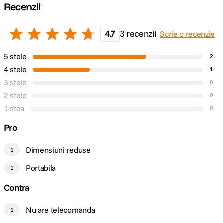
Recenzii
4.7
3 recenzii
Scrie o recenzie
5 stele
2
4 stele
1
3 stele
0
2 stele
0
1 stea
0
Pro
Dimensiuni reduse
1
Portabila
1
Contra
Nu are telecomanda
1