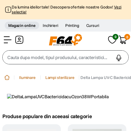
Da lumina ideilor tale! Descopera ofertele noastre Godox!
Vezi
selectia!
Magazin online
Inchirieri
Printing
Cursuri
0
0
Cont
Cauta dupa model, tipul produsului, caracteristici...
Top Cautari
Iluminare
Lampi sterilizare
Delta Lampa UV-C Bactericid
canon g7x
1
.
trepied
2
.
trepied telefon
Produse populare din aceeasi categorie
3
.
peak design
4
.