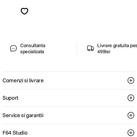
Descopera inspiratie, recomandari utile,
ghiduri foto-video si oferte pregatite special
pentru tine.
Consultanta
Livrare gratuita pe
specializata
499lei
Comenzi si livrare
Suport
Service si garantii
F64 Studio