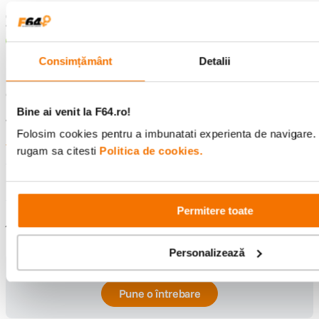
02/12/2020
Veronica
Achizitie verificata
Consimțământ
Detalii
Mai multe detalii
A fost un cadou?
No
Concluzia
Da, aș recomanda unui prieten
Bine ai venit la F64.ro!
V-a fost de ajutor aceasta recenzie?
0
0
Folosim cookies pentru a imbunatati experienta de navigare. P
Raporteaza recenzia
rugam sa citesti
Politica de cookies.
afisarea recenziilor
1-3
Înapoi sus
Permitere toate
Întrebări și răspunsuri
Personalizează
Nu găsești răspunsul pe care îl cauți?
Pune o întrebare