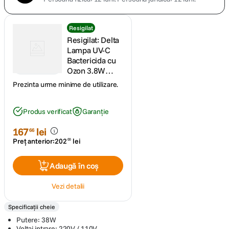
Resigilat
Resigilat: Delta
Lampa UV-C
Bactericida cu
Ozon 3.8W
Portabila -
Prezinta urme minime de utilizare.
RS125053247-
1
Produs verificat
Garanție
167
lei
66
Preț anterior:
202
lei
00
Adaugă în coș
Vezi detalii
Specificații cheie
Putere: 38W
Voltaj intrare: 220V / 110V