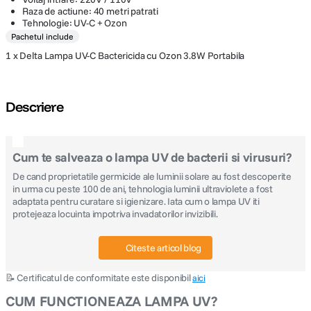
Raza de actiune: 40 metri patrati
Tehnologie: UV-C + Ozon
Pachetul include
1 x Delta Lampa UV-C Bactericida cu Ozon 3.8W Portabila
Descriere
Cum te salveaza o lampa UV de bacterii si virusuri?
De cand proprietatile germicide ale luminii solare au fost descoperite
in urma cu peste 100 de ani, tehnologia luminii ultraviolete a fost
adaptata pentru curatare si igienizare. Iata cum o lampa UV iti
protejeaza locuinta impotriva invadatorilor invizibili.
Citeste articol blog
📝 Certificatul de conformitate este disponibil
aici
CUM FUNCTIONEAZA LAMPA UV?