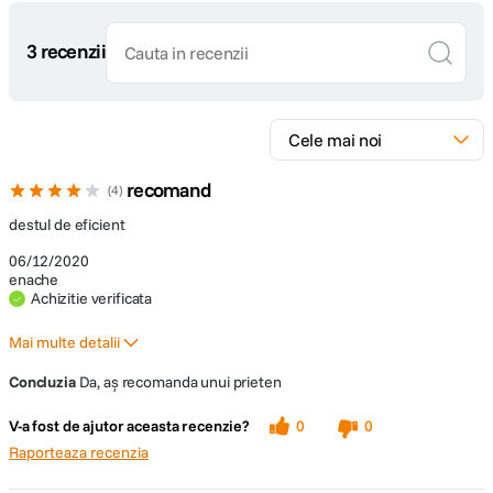
3 recenzii
recomand
4
destul de eficient
06/12/2020
enache
Achizitie verificata
Mai multe detalii
A fost un cadou?
No
Concluzia
Da, aș recomanda unui prieten
V-a fost de ajutor aceasta recenzie?
0
0
Raporteaza recenzia