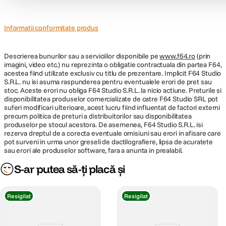
Informatii conformitate produs
Descrierea bunurilor sau a serviciilor disponibile pe
www.f64.ro
(prin
imagini, video etc.) nu reprezinta o obligatie contractuala din partea F64,
acestea fiind utilizate exclusiv cu titlu de prezentare. Implicit F64 Studio
S.R.L. nu isi asuma raspunderea pentru eventualele erori de pret sau
stoc. Aceste erori nu obliga F64 Studio S.R.L. la nicio actiune. Preturile si
disponibilitatea produselor comercializate de catre F64 Studio SRL pot
suferi modificari ulterioare, acest lucru fiind influentat de factori externi
precum politica de preturi a distribuitorilor sau disponibilitatea
produselor pe stocul acestora. De asemenea, F64 Studio S.R.L. isi
rezerva dreptul de a corecta eventuale omisiuni sau erori in afisare care
pot surveni in urma unor greseli de dactilografiere, lipsa de acuratete
sau erori ale produselor software, fara a anunta in prealabil.
S-ar putea să-ți placă și
Resigilat
Resigilat