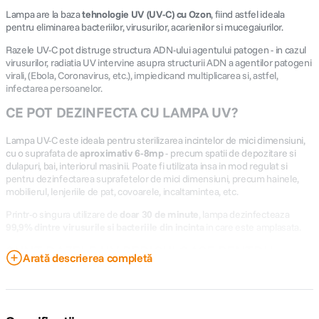
Lampa are la baza
tehnologie UV (UV-C) cu Ozon
, fiind astfel ideala
pentru eliminarea bacteriilor, virusurilor, acarienilor si mucegaiurilor.
Razele UV-C pot distruge structura ADN-ului agentului patogen - in cazul
virusurilor, radiatia UV intervine asupra structurii ADN a agentilor patogeni
virali, (Ebola, Coronavirus, etc.), impiedicand multiplicarea si, astfel,
infectarea persoanelor.
CE POT DEZINFECTA CU LAMPA UV?
Lampa UV-C este ideala pentru sterilizarea incintelor de mici dimensiuni,
cu o suprafata de
aproximativ 6-8mp
- precum spatii de depozitare si
dulapuri, bai, interiorul masinii. Poate fi utilizata insa in mod regulat si
pentru dezinfectarea suprafetelor de mici dimensiuni, precum hainele,
mobilierul, lenjeriile de pat, covoarele, incaltamintea, etc.
Printr-o singura utilizare de
doar 30 de minute
, lampa dezinfecteaza
99,9% dintre virusurile si bacteriile din incinta
in care este amplasata.
SUNT RAZELE UV PERICULOASE PENTRU
Arată descrierea completă
OAMENI?
Pe durata utilizarii lampii UV, in spatiul respectiv
nu trebuie
sa se afle
oameni, animale sau plante. Expunerea la raze UV-C este daunatoare si
poate avea consecinte grave pe termen lung.