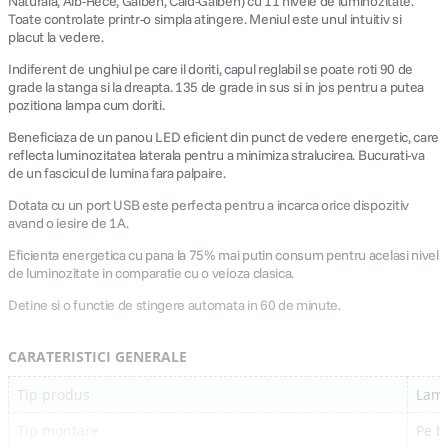
Naturala, Alb-Rece, Galben, Cald-Galben) cu 11 nivele de luminozitate.
Toate controlate printr-o simpla atingere. Meniul este unul intuitiv si
placut la vedere.
Indiferent de unghiul pe care il doriti, capul reglabil se poate roti 90 de
grade la stanga si la dreapta. 135 de grade in sus si in jos pentru a putea
pozitiona lampa cum doriti.
Beneficiaza de un panou LED eficient din punct de vedere energetic, care
reflecta luminozitatea laterala pentru a minimiza stralucirea. Bucurati-va
de un fascicul de lumina fara palpaire.
Dotata cu un port USB este perfecta pentru a incarca orice dispozitiv
avand o iesire de 1A.
Eficienta energetica cu pana la 75% mai putin consum pentru acelasi nivel
de luminozitate in comparatie cu o veioza clasica.
Detine si o functie de stingere automata in 60 de minute.
CARATERISTICI GENERALE
Tip produs
Lam
Tip montare
Pe b