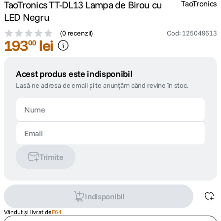
TaoTronics TT-DL13 Lampa de Birou cu
TaoTronics
LED Negru
(
0 recenzii
)
Cod
:
125049613
193
lei
00
Acest produs este indisponibil
Lasă-ne adresa de email și te anunțăm când revine în stoc.
Trimite
Indisponibil
Vândut și livrat de
F64