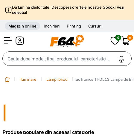
Da lumina ideilor tale! Descopera ofertele noastre Godox!
Vezi
selectia!
Magazin online
Inchirieri
Printing
Cursuri
0
0
Cont
Cauta dupa model, tipul produsului, caracteristici...
Top Cautari
Iluminare
Lampi birou
TaoTronics TT-DL13 Lampa de Bi
canon g7x
1
.
trepied
2
.
trepied telefon
3
.
Produse populare din aceeasi categorie
peak design
4
.