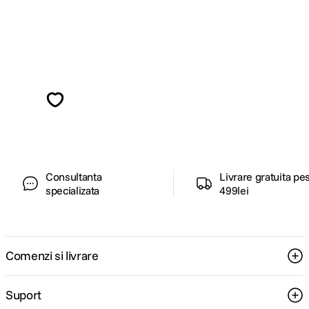
Alatura-te comunitatii creatorilor
Descopera inspiratie, recomandari utile,
ghiduri foto-video si oferte pregatite special
pentru tine.
Consultanta
Livrare gratuita pe
specializata
499lei
Comenzi si livrare
Suport