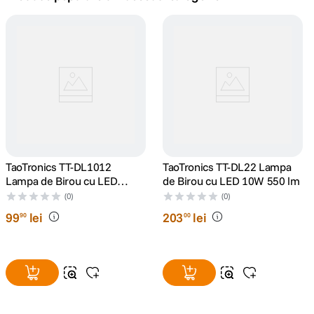
canon sx740 hs
5
.
lavaliera
6
.
card memorie
7
.
ulanzi
8
.
insta 360
TaoTronics TT-DL1012
9
.
TaoTronics TT-DL22 Lampa
Lampa de Birou cu LED
de Birou cu LED 10W 550 lm
Control Touch USB Alb
godox
(0)
(0)
10
.
99
lei
203
lei
90
00