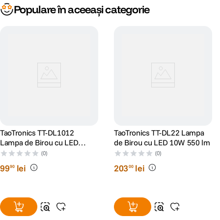
Populare în aceeași categorie
TaoTronics TT-DL1012
TaoTronics TT-DL22 Lampa
Lampa de Birou cu LED
de Birou cu LED 10W 550 lm
Control Touch USB Alb
(0)
(0)
99
lei
203
lei
90
00