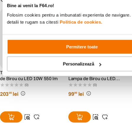
Bine ai venit la F64.ro!
Folosim cookies pentru a imbunatati experienta de navigare.
detalii te rugam sa citesti
Politica de cookies.
Permitere toate
Personalizează
TaoTronics TT-DL22 Lampa
TaoTronics TT-DL1012
de Birou cu LED 10W 550 lm
Lampa de Birou cu LED
Control Touch USB Alb
(0)
(0)
203
lei
99
lei
00
90