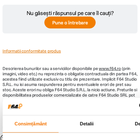
Flux luminos
400 
Nu găsești răspunsul pe care îl cauți?
Tip intrerupator
Pune o întrebare
Tou
Tip alimentare
La r
Informatii conformitate produs
DIMENSIUNI
Inaltime
40 c
Descrierea bunurilor sau a serviciilor disponibile pe
www.f64.ro
(prin
imagini, video etc.) nu reprezinta o obligatie contractuala din partea F64,
acestea fiind utilizate exclusiv cu titlu de prezentare. Implicit F64 Studio
S.R.L. nu isi asuma raspunderea pentru eventualele erori de pret sau
stoc. Aceste erori nu obliga F64 Studio S.R.L. la nicio actiune. Preturile si
disponibilitatea produselor comercializate de catre F64 Studio SRL pot
suferi modificari ulterioare, acest lucru fiind influentat de factori externi
precum politica de preturi a distribuitorilor sau disponibilitatea
produselor pe stocul acestora. De asemenea, F64 Studio S.R.L. isi
rezerva dreptul de a corecta eventuale omisiuni sau erori in afisare care
pot surveni in urma unor greseli de dactilografiere, lipsa de acuratete
Consimțământ
Detalii
D
sau erori ale produselor software, fara a anunta in prealabil.
S-ar putea să-ți placă și