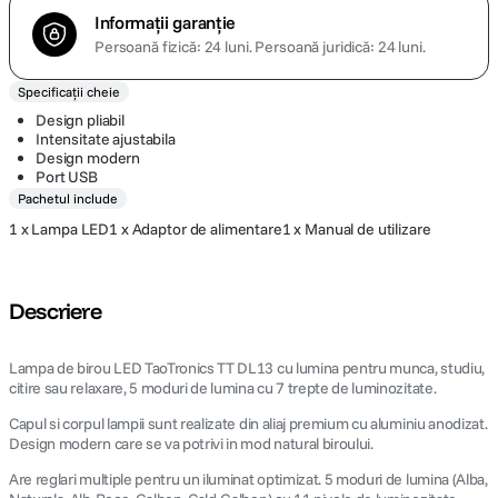
Informații garanție
Persoană fizică: 24 luni.
Persoană juridică: 24 luni.
Specificații cheie
Design pliabil
Intensitate ajustabila
Design modern
Port USB
Pachetul include
1 x Lampa LED1 x Adaptor de alimentare1 x Manual de utilizare
Descriere
Lampa de birou LED TaoTronics TT DL13 cu lumina pentru munca, studiu,
citire sau relaxare, 5 moduri de lumina cu 7 trepte de luminozitate.
Capul si corpul lampii sunt realizate din aliaj premium cu aluminiu anodizat.
Design modern care se va potrivi in mod natural biroului.
Are reglari multiple pentru un iluminat optimizat. 5 moduri de lumina (Alba,