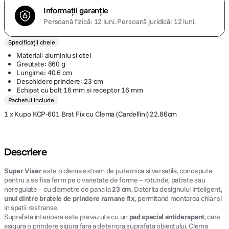
Informații garanție
Persoană fizică: 12 luni.
Persoană juridică: 12 luni.
Specificații cheie
Material: aluminiu si otel
Greutate: 860 g
Lungime: 40.6 cm
Deschidere prindere: 23 cm
Echipat cu bolt 16 mm si receptor 16 mm
Pachetul include
1 x Kupo KCP-601 Brat Fix cu Clema (Cardellini) 22.86cm
Descriere
Super Viser
este o clema extrem de puternica si versatila, conceputa
pentru a se fixa ferm pe o varietate de forme – rotunde, patrate sau
neregulate – cu diametre de pana la
23 cm
. Datorita designului inteligent,
unul dintre bratele de prindere ramane fix
, permitand montarea chiar si
in spatii restranse.
Suprafata interioara este prevazuta cu un
pad special antiderapant
, care
asigura o prindere sigura fara a deteriora suprafata obiectului. Clema