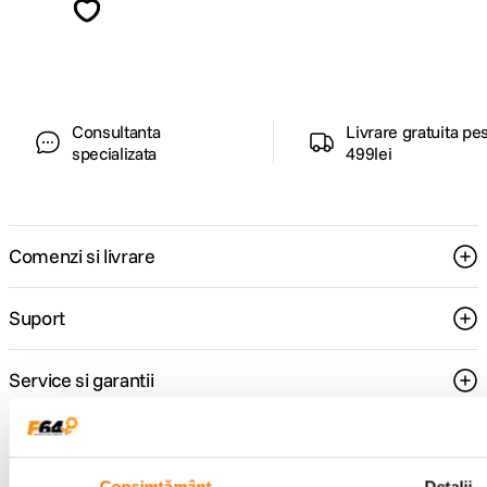
ghiduri foto-video si oferte pregatite special
pentru tine.
Consultanta
Livrare gratuita pe
specializata
499lei
Comenzi si livrare
Suport
Service si garantii
F64 Studio
Consimțământ
Detalii