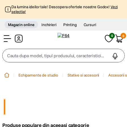
Da lumina ideilor tale! Descopera ofertele noastre Godox!
Vezi
selectia!
Magazin online
Inchirieri
Printing
Cursuri
0
0
Cont
Cauta dupa model, tipul produsului, caracteristici...
Top Cautari
Echipamente de studio
Stative si accesorii
Accesorii s
canon g7x
1
.
trepied
2
.
trepied telefon
3
.
Produse populare din aceeasi categorie
peak design
4
.