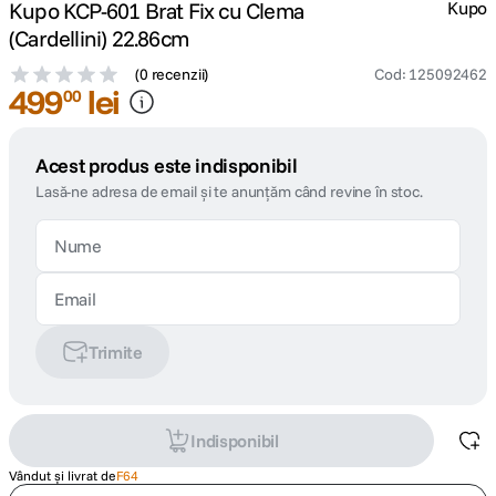
Kupo KCP-601 Brat Fix cu Clema
Kupo
(Cardellini) 22.86cm
(
0 recenzii
)
Cod
:
125092462
499
lei
00
Acest produs este indisponibil
Lasă-ne adresa de email și te anunțăm când revine în stoc.
Trimite
Indisponibil
Vândut și livrat de
F64