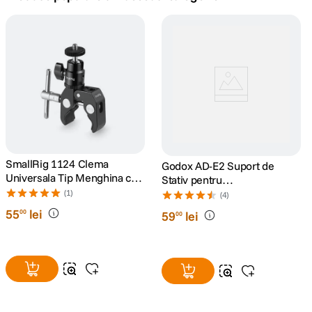
canon sx740 hs
5
.
lavaliera
6
.
card memorie
7
.
dji mic mini
8
.
dji osmo
SmallRig 1124 Clema
9
.
Godox AD-E2 Suport de
Universala Tip Menghina cu
Stativ pentru
Cap Bila
AD200/AD300Pro
(1)
insta 360
(4)
10
.
55
lei
00
59
lei
00