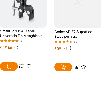
SmallRig 1124 Clema
Godox AD-E2 Suport de
Universala Tip Menghina cu
Stativ pentru
Cap Bila
AD200/AD300Pro
(1)
(4)
55
lei
00
59
lei
00
Alatura-te comunitatii creatorilor
Descopera inspiratie, recomandari utile,