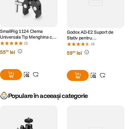
SmallRig 1124 Clema
Godox AD-E2 Suport de
Universala Tip Menghina cu
Stativ pentru
Cap Bila
AD200/AD300Pro
(1)
(4)
55
lei
00
59
lei
00
Populare în aceeași categorie