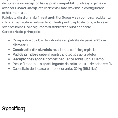
dispune de un
receptor hexagonal compatibil
cu intreaga gama de
accesorii
Convi Clamp
, oferind flexibilitate maxima in configurarea
echipamentului.
Fabricata din
aluminiu finisat argintiu
, Super Viser combina rezistenta
ridicata cu greutate redusa, fiind ideala pentru aplicatii foto, video sau
scenotehnice unde siguranta si stabilitatea sunt esentiale.
Caracteristici principale:
Compatibila cu obiecte rotunde sau patrate de pana la
23 cm
diametru
Constructie din aluminiu
rezistenta, cu finisaj argintiu
Pad de prindere special
pentru protectia suprafetelor
Receptor hexagonal
compatibil cu accesoriile Convi Clamp
Poate fi montata in
spatii inguste
datorita bratului de prindere fix
Capacitate de incarcare impresionanta:
30 kg (66.1 lbs)
Specificații