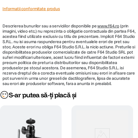
Informatii conformitate produs
Descrierea bunurilor sau a serviciilor disponibile pe
www.f64.ro
(prin
imagini, video etc.) nu reprezinta o obligatie contractuala din partea F64,
acestea fiind utilizate exclusiv cu titlu de prezentare. Implicit F64 Studio
S.R.L. nu isi asuma raspunderea pentru eventualele erori de pret sau
stoc. Aceste erori nu obliga F64 Studio S.R.L. la nicio actiune. Preturile si
disponibilitatea produselor comercializate de catre F64 Studio SRL pot
suferi modificari ulterioare, acest lucru fiind influentat de factori externi
precum politica de preturi a distribuitorilor sau disponibilitatea
produselor pe stocul acestora. De asemenea, F64 Studio S.R.L. isi
rezerva dreptul de a corecta eventuale omisiuni sau erori in afisare care
pot surveni in urma unor greseli de dactilografiere, lipsa de acuratete
sau erori ale produselor software, fara a anunta in prealabil.
S-ar putea să-ți placă și