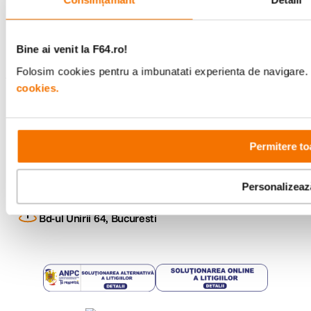
Urmareste-ne
Bine ai venit la F64.ro!
Folosim cookies pentru a imbunatati experienta de navigare. P
cookies.
Metode de plata
Permitere to
Comenzi si suport
+40 21 270 0050
Program de lucru
Personalizeaz
09:00 - 21:00
Showroom
Bd-ul Unirii 64, Bucuresti