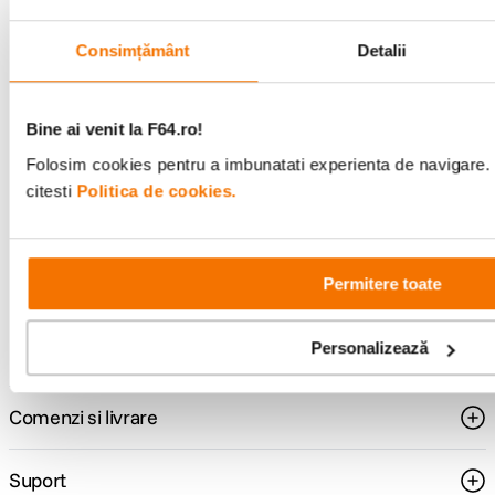
Consimțământ
Detalii
Alatura-te comunitatii creatorilor
Bine ai venit la F64.ro!
Descopera inspiratie, recomandari utile,
Folosim cookies pentru a imbunatati experienta de navigare. 
ghiduri foto-video si oferte pregatite special
pentru tine.
citesti
Politica de cookies.
Permitere toate
Consultanta
Livrare gratuita pe
specializata
499lei
Personalizează
Comenzi si livrare
Suport