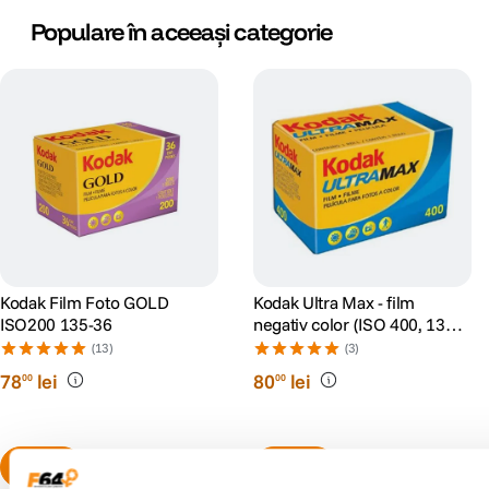
Populare în aceeași categorie
Kodak Film Foto GOLD
Kodak Ultra Max - film
ISO200 135-36
negativ color (ISO 400, 135-
36)
(13)
(3)
78
lei
80
lei
00
00