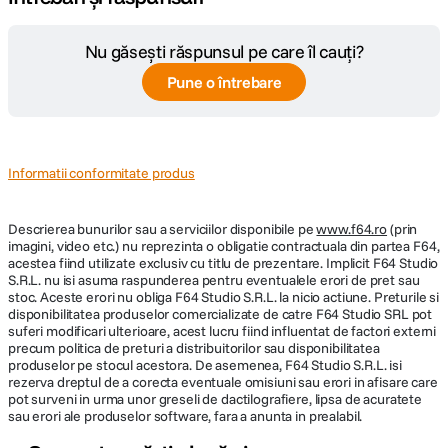
Nu găsești răspunsul pe care îl cauți?
Pune o întrebare
Informatii conformitate produs
Descrierea bunurilor sau a serviciilor disponibile pe
www.f64.ro
(prin
imagini, video etc.) nu reprezinta o obligatie contractuala din partea F64,
acestea fiind utilizate exclusiv cu titlu de prezentare. Implicit F64 Studio
S.R.L. nu isi asuma raspunderea pentru eventualele erori de pret sau
stoc. Aceste erori nu obliga F64 Studio S.R.L. la nicio actiune. Preturile si
disponibilitatea produselor comercializate de catre F64 Studio SRL pot
suferi modificari ulterioare, acest lucru fiind influentat de factori externi
precum politica de preturi a distribuitorilor sau disponibilitatea
produselor pe stocul acestora. De asemenea, F64 Studio S.R.L. isi
rezerva dreptul de a corecta eventuale omisiuni sau erori in afisare care
pot surveni in urma unor greseli de dactilografiere, lipsa de acuratete
sau erori ale produselor software, fara a anunta in prealabil.