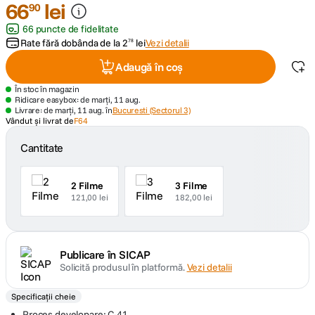
66
lei
90
66 puncte de fidelitate
canon sx740 hs
5
.
Rate fără dobânda de la
2
lei
Vezi detalii
78
lavaliera
6
.
Adaugă în coș
În stoc în magazin
card memorie
7
.
Ridicare easybox: de marți, 11 aug.
Livrare: de marți, 11 aug. în
Bucuresti (Sectorul 3)
Vândut și livrat de
F64
dji mic mini
8
.
Cantitate
dji osmo
9
.
2 Filme
3 Filme
insta 360
121,00 lei
182,00 lei
10
.
Publicare în SICAP
Solicită produsul în platformă.
Vezi detalii
Specificații cheie
Proces developare: C-41