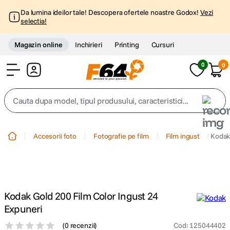
Da lumina ideilor tale! Descopera ofertele noastre Godox!
Vezi
selectia!
Magazin online
Inchirieri
Printing
Cursuri
0
0
Cont
Cauta dupa model, tipul produsului, caracteristici...
Top Cautari
Accesorii foto
Fotografie pe film
Film ingust
Kodak 
canon g7x
1
.
trepied
2
.
Kodak Gold 200 Film Color Ingust 24
trepied telefon
3
.
Expuneri
(
0 recenzii
)
Cod
:
125044402
peak design
4
.