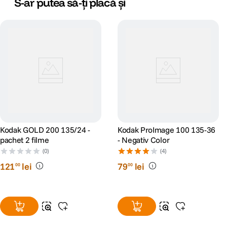
S-ar putea să-ți placă și
Kodak GOLD 200 135/24 -
Kodak ProImage 100 135-36
pachet 2 filme
- Negativ Color
(0)
(4)
121
lei
79
lei
00
00