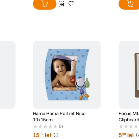
Hama Rama Portret Nico
Focus MD
10x15cm
Clipboard
23x31cm
(0)
15
lei
5
lei
00
90