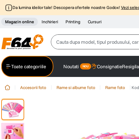
Da lumina ideilor tale! Descopera ofertele noastre Godox!
Vezi selec
Magazin online
Inchirieri
Printing
Cursuri
Cauta dupa model, tipul produsului, caracter
Top Cautari
Toate categoriile
Noutati
Consignatie
Resigila
canon g7x
1
.
Accesorii foto
Rame si albume foto
Rame foto
Kod
trepied
2
.
trepied telefon
3
.
peak design
4
.
canon sx740 hs
5
.