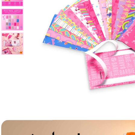
lavaliera
6
.
sony fx
7
.
card memorie
8
.
dji mic mini
9
.
dji osmo
10
.