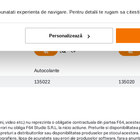
ame
Kodak Barbie Set 50 Autocolante
Kodak Bar
si Clipsuri
natati experienta de navigare. Pentru detalii te rugam sa citest
(0)
69
lei
69
lei
00
00
Personalizează
Autocolante
135022
135020
ni, video etc.) nu reprezinta o obligatie contractuala din partea F64, acestea 
ri nu obliga F64 Studio S.R.L. la nicio actiune. Preturile si disponibilitate
de preturi a distribuitorilor sau disponibilitatea produselor pe stocul acesto
ografiere, lipsa de acuratete sau erori ale produselor software, fara a anunta