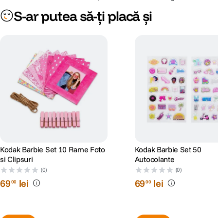
S-ar putea să-ți placă și
Kodak Barbie Set 10 Rame Foto
Kodak Barbie Set 50
si Clipsuri
Autocolante
(0)
(0)
69
lei
69
lei
00
00