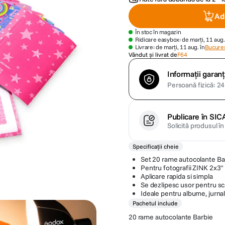
Ad
În stoc în magazin
Ridicare easybox: de marți, 11 aug.
Livrare: de marți, 11 aug. în
Bucures
Vândut și livrat de
F64
Informații garanț
Persoană fizică: 24 
Publicare în SIC
Solicită produsul î
Specificații cheie
Set 20 rame autocolante Ba
Pentru fotografii ZINK 2x3"
Aplicare rapida si simpla
Se dezlipesc usor pentru s
Ideale pentru albume, jurna
Pachetul include
20 rame autocolante Barbie