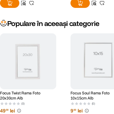
Populare în aceeași categorie
Focus Twist Rama Foto
Focus Soul Rama Foto
20x30cm Alb
10x15cm Alb
(0)
(0)
49
lei
9
lei
00
00