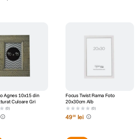
o Agnes 10x15 din
Focus Twist Rama Foto
urat Culoare Gri
20x30cm Alb
(0)
(0)
49
lei
00