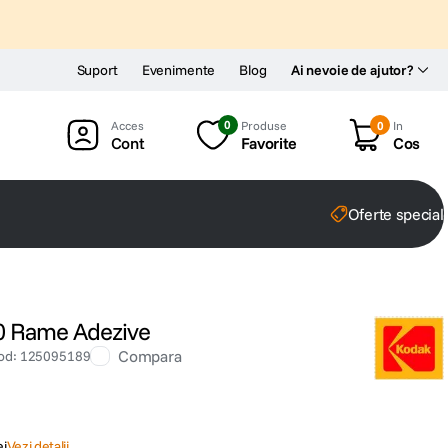
Suport
Evenimente
Blog
Ai nevoie de ajutor?
0
Produse
0
In
Cont
Favorite
Cos
Oferte special
20 Rame Adezive
Compara
od
:
125095189
ei
Vezi detalii