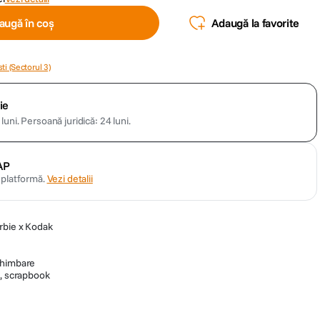
augă în coș
Adaugă la favorite
ti (Sectorul 3)
ie
luni.
Persoană juridică: 24 luni.
AP
n platformă.
Vezi detalii
rbie x Kodak
chimbare
l, scrapbook