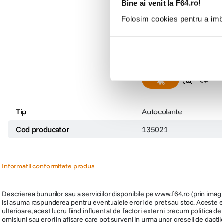
Kodak Barbie Set 20 R
Bine ai venit la F64.ro!
Adezive
Folosim cookies pentru a imbu
(0)
59
lei
00
Tip
Autocolante
Cod producator
135021
Informatii conformitate produs
Descrierea bunurilor sau a serviciilor disponibile pe
www.f64.ro
(prin imagi
isi asuma raspunderea pentru eventualele erori de pret sau stoc. Aceste ero
ulterioare, acest lucru fiind influentat de factori externi precum politica 
omisiuni sau erori in afisare care pot surveni in urma unor greseli de dactil