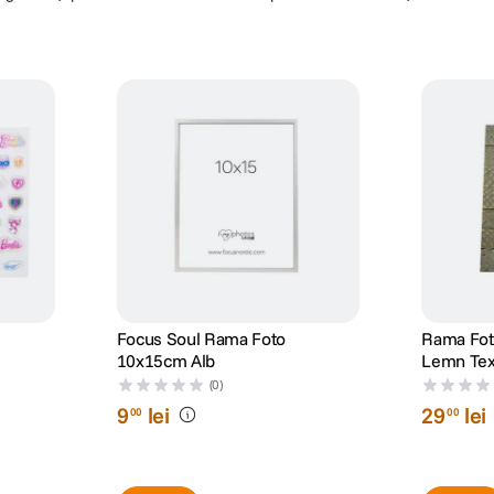
Focus Soul Rama Foto
Rama Fot
10x15cm Alb
Lemn Text
(0)
9
lei
29
lei
00
00