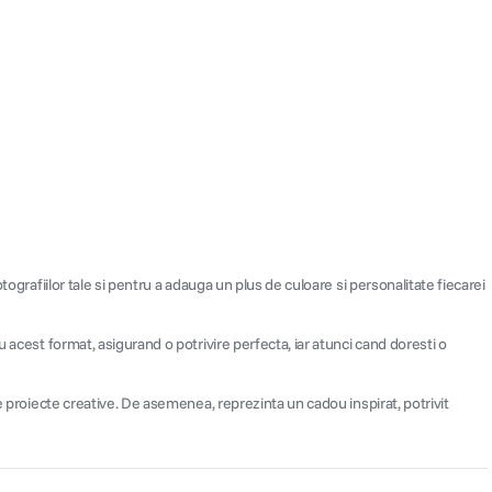
ografiilor tale si pentru a adauga un plus de culoare si personalitate fiecarei
 acest format, asigurand o potrivire perfecta, iar atunci cand doresti o
e proiecte creative. De asemenea, reprezinta un cadou inspirat, potrivit