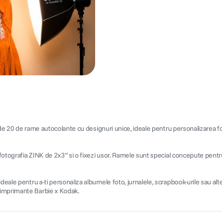
lude 20 de rame autocolante cu designuri unice, ideale pentru personalizarea fot
 fotografia ZINK de 2x3” si o fixezi usor. Ramele sunt special concepute pentru
deale pentru a-ti personaliza albumele foto, jurnalele, scrapbook-urile sau alt
 imprimante Barbie x Kodak.