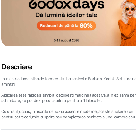
Descriere
Intra intr-o lume plina de farmec si stil cu colectia Barbie x Kodak. Setul inc
amintiri.
Aplicarea este rapida si simpla: dezlipesti marginea adeziva, aliniezi rama pe
schimbare, se pot dezlipi cu usurinta pentru a fi inlocuite.
Cu un stil jucaus, in nuante de roz si accente moderne, aceste stickere sunt i
pentru petreceri, mici surprize sau completarea perfecta a unei camere sau