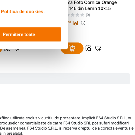
bie Set 10 Rame Foto
Rama Foto Cornice Orange
TY1446 din Lemn 10x15
i
Politica de cookies.
(0)
(0)
25
lei
00
Permitere toate
fiind utilizate exclusiv cu titlu de prezentare. Implicit F64 Studio S.R.L. nu
a produselor comercializate de catre F64 Studio SRL pot suferi modificari
ra. De asemenea, F64 Studio S.R.L. isi rezerva dreptul de a corecta eventuale
 in prealabil.