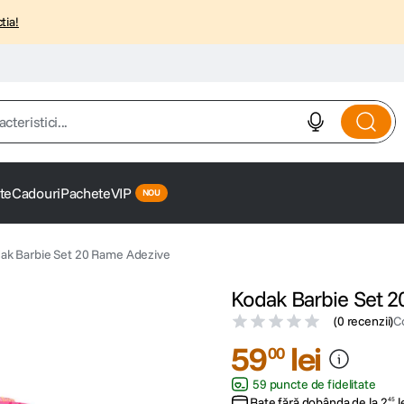
tia!
istici...
te
Cadouri
Pachete
VIP
ak Barbie Set 20 Rame Adezive
Kodak Barbie Set 
(
0 recenzii
)
C
59
lei
00
59 puncte de fidelitate
Rate fără dobânda de la
2
l
45