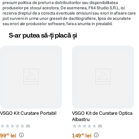
precum politica de preturi a distribuitorilor sau disponibilitatea
produselor pe stocul acestora. De asemenea, F64 Studio S.R.L. isi
rezerva dreptul de a corecta eventuale omisiuni sau erori in afisare care
pot surveni in urma unor greseli de dactilografiere, lipsa de acuratete
sau erori ale produselor software, fara a anunta in prealabil.
S-ar putea să-ți placă și
VSGO Kit Curatare Portabil
VSGO Kit de Curatare Optica
Albastru
(0)
(0)
99
lei
149
lei
90
90