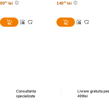
99
lei
149
lei
90
90
Alatura-te comunitatii creatorilor
Descopera inspiratie, recomandari utile,
ghiduri foto-video si oferte pregatite special
pentru tine.
Consultanta
Livrare gratuita pe
specializata
499lei