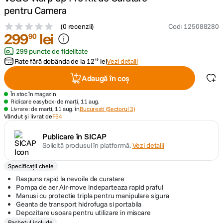
pentru Camera
canon sx740 hs
5
.
(
0 recenzii
)
Cod
:
125088280
299
lei
90
lavaliera
6
.
299 puncte de fidelitate
Rate fără dobânda de la
12
lei
Vezi detalii
49
card memorie
7
.
Adaugă în coș
dji mic mini
8
.
În stoc în magazin
Ridicare easybox: de marți, 11 aug.
Livrare: de marți, 11 aug. în
Bucuresti (Sectorul 3)
dji osmo
Vândut și livrat de
F64
9
.
Publicare în SICAP
insta 360
10
.
Solicită produsul în platformă.
Vezi detalii
Specificații cheie
Raspuns rapid la nevoile de curatare
Pompa de aer Air-move indeparteaza rapid praful
Manusi cu protectie tripla pentru manipulare sigura
Geanta de transport hidrofuga si portabila
Depozitare usoara pentru utilizare in miscare
Pachetul include