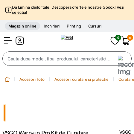
Da lumina ideilor tale! Descopera ofertele noastre Godox!
Vezi
selectia!
Magazin online
Inchirieri
Printing
Cursuri
0
0
Cont
Cauta dupa model, tipul produsului, caracteristici...
Top Cautari
Accesorii foto
Accesorii curatare si protectie
Curatare
canon g7x
1
.
trepied
2
.
trepied telefon
3
.
VSGO Warp-up Pro Kit de Curatare
VSGO
peak design
4
.