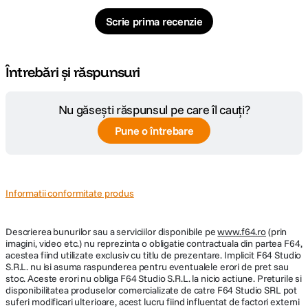
Scrie prima recenzie
Întrebări și răspunsuri
Nu găsești răspunsul pe care îl cauți?
Pune o întrebare
Informatii conformitate produs
Descrierea bunurilor sau a serviciilor disponibile pe
www.f64.ro
(prin
imagini, video etc.) nu reprezinta o obligatie contractuala din partea F64,
acestea fiind utilizate exclusiv cu titlu de prezentare. Implicit F64 Studio
S.R.L. nu isi asuma raspunderea pentru eventualele erori de pret sau
stoc. Aceste erori nu obliga F64 Studio S.R.L. la nicio actiune. Preturile si
disponibilitatea produselor comercializate de catre F64 Studio SRL pot
suferi modificari ulterioare, acest lucru fiind influentat de factori externi