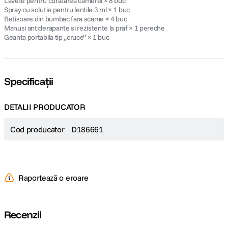
Lavete pentru curatarea camerei × 8 buc
Spray cu solutie pentru lentile 3 ml × 1 buc
Betisoare din bumbac fara scame × 4 buc
Manusi antiderapante si rezistente la praf × 1 pereche
Geanta portabila tip „cruce” × 1 buc
Specificații
DETALII PRODUCATOR
Cod producator
D186661
Raportează o eroare
Recenzii