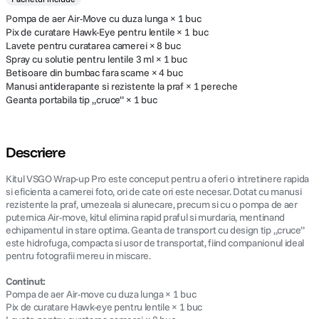
Pompa de aer Air-Move cu duza lunga × 1 buc
Pix de curatare Hawk-Eye pentru lentile × 1 buc
Lavete pentru curatarea camerei × 8 buc
Spray cu solutie pentru lentile 3 ml × 1 buc
Betisoare din bumbac fara scame × 4 buc
Manusi antiderapante si rezistente la praf × 1 pereche
Geanta portabila tip „cruce” × 1 buc
Descriere
Kitul VSGO Wrap-up Pro este conceput pentru a oferi o intretinere rapida
si eficienta a camerei foto, ori de cate ori este necesar. Dotat cu manusi
rezistente la praf, umezeala si alunecare, precum si cu o pompa de aer
puternica Air-move, kitul elimina rapid praful si murdaria, mentinand
echipamentul in stare optima. Geanta de transport cu design tip „cruce”
este hidrofuga, compacta si usor de transportat, fiind companionul ideal
pentru fotografii mereu in miscare.
Continut:
Pompa de aer Air-move cu duza lunga × 1 buc
Pix de curatare Hawk-eye pentru lentile × 1 buc