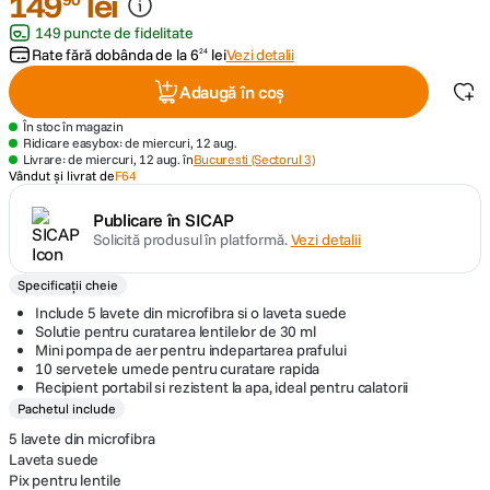
149
lei
149 puncte de fidelitate
Rate fără dobânda de la
6
lei
Vezi detalii
24
Adaugă în coș
În stoc în magazin
Ridicare easybox: de miercuri, 12 aug.
Livrare: de miercuri, 12 aug. în
Bucuresti (Sectorul 3)
Vândut și livrat de
F64
Publicare în SICAP
Solicită produsul în platformă.
Vezi detalii
Specificații cheie
Include 5 lavete din microfibra si o laveta suede
Solutie pentru curatarea lentilelor de 30 ml
Mini pompa de aer pentru indepartarea prafului
10 servetele umede pentru curatare rapida
Recipient portabil si rezistent la apa, ideal pentru calatorii
Pachetul include
5 lavete din microfibra
Laveta suede
Pix pentru lentile