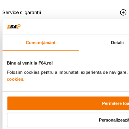
Service si garantii
F64 Studio
Consimțământ
Detalii
Urmareste-ne
Bine ai venit la F64.ro!
Folosim cookies pentru a imbunatati experienta de navigare. P
cookies.
Metode de plata
Permitere toa
Comenzi si suport
+40 21 270 0050
Program de lucru
09:00 - 21:00
Personalizeaz
Showroom