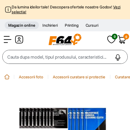
Da lumina ideilor tale! Descopera ofertele noastre Godox!
Vezi
selectia!
Magazin online
Inchirieri
Printing
Cursuri
0
0
Cont
Cauta dupa model, tipul produsului, caracteristici...
Top Cautari
Accesorii foto
Accesorii curatare si protectie
Curatare
canon g7x
1
.
trepied
2
.
trepied telefon
3
.
peak design
4
.