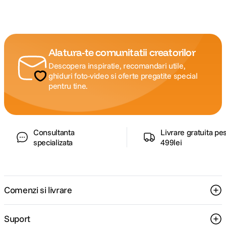
Alatura-te comunitatii creatorilor
Descopera inspiratie, recomandari utile,
ghiduri foto-video si oferte pregatite special
pentru tine.
Consultanta
Livrare gratuita pe
specializata
499lei
Comenzi si livrare
Suport