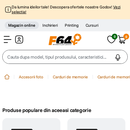
Da lumina ideilor tale! Descopera ofertele noastre Godox!
Vezi
selectia!
Magazin online
Inchirieri
Printing
Cursuri
0
0
Cont
Cauta dupa model, tipul produsului, caracteristici...
Top Cautari
Accesorii foto
Carduri de memorie
Carduri de memori
canon g7x
1
.
trepied
2
.
Produse populare din aceeasi categorie
trepied telefon
3
.
peak design
4
.