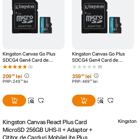
canon sx740 hs
5
.
lavaliera
6
.
card memorie
7
.
Kingston Canvas Go Plus
Kingston Canvas Go Plus
dji mic mini
8
.
SDCG4 Gen4 Card de
SDCG4 Gen4 Card de
Memorie microSDXC 128GB
Memorie microSDXC 256GB
(1)
(0)
200MB/s U3 V30 cu Adaptor
200MB/s U3 V30 cu Adaptor
dji osmo
9
.
209
lei
359
lei
90
90
PRP:
249
lei
PRP:
469
lei
90
90
insta 360
10
.
Kingston Canvas React Plus Card
Kingston
MicroSD 256GB UHS-II + Adaptor +
Cititor de Carduri MobileLite Plus