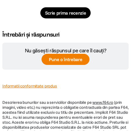
Scrie prima recenzie
Întrebări și răspunsuri
Nu găsești răspunsul pe care îl cauți?
Pune o întrebare
Informatii conformitate produs
Descrierea bunurilor sau a serviciilor disponibile pe
www.f64.ro
(prin
imagini, video etc.) nu reprezinta o obligatie contractuala din partea F64,
acestea fiind utilizate exclusiv cu titlu de prezentare. Implicit F64 Studio
S.R.L. nu isi asuma raspunderea pentru eventualele erori de pret sau
stoc. Aceste erori nu obliga F64 Studio S.R.L. la nicio actiune. Preturile si
disponibilitatea produselor comercializate de catre F64 Studio SRL pot