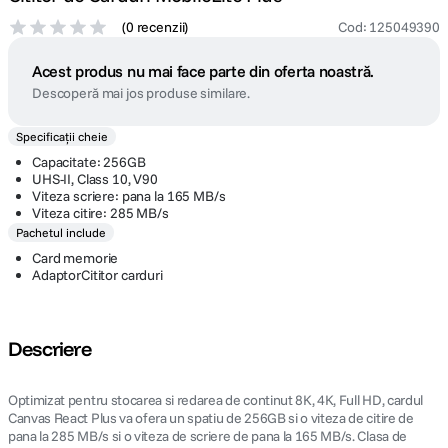
(
0 recenzii
)
Cod
:
125049390
Acest produs nu mai face parte din oferta noastră.
Descoperă mai jos produse similare.
Specificații cheie
Capacitate: 256GB
UHS-II, Class 10, V90
Viteza scriere: pana la 165 MB/s
Viteza citire: 285 MB/s
Pachetul include
Card memorie
AdaptorCititor carduri
Descriere
Optimizat pentru stocarea si redarea de continut 8K, 4K, Full HD, cardul
Canvas React Plus va ofera un spatiu de 256GB si o viteza de citire de
pana la 285 MB/s si o viteza de scriere de pana la 165 MB/s. Clasa de