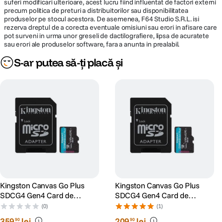
suferi modificari ulterioare, acest lucru fiind influentat de factori externi
precum politica de preturi a distribuitorilor sau disponibilitatea
produselor pe stocul acestora. De asemenea, F64 Studio S.R.L. isi
rezerva dreptul de a corecta eventuale omisiuni sau erori in afisare care
pot surveni in urma unor greseli de dactilografiere, lipsa de acuratete
sau erori ale produselor software, fara a anunta in prealabil.
S-ar putea să-ți placă și
Kingston Canvas Go Plus
Kingston Canvas Go Plus
SDCG4 Gen4 Card de
SDCG4 Gen4 Card de
Memorie microSDXC 256GB
Memorie microSDXC 128GB
(0)
(1)
200MB/s U3 V30 cu Adaptor
200MB/s U3 V30 cu Adaptor
359
lei
209
lei
90
90