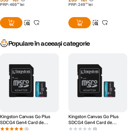
PRP:
469
lei
PRP:
249
lei
90
90
Populare în aceeași categorie
Kingston Canvas Go Plus
Kingston Canvas Go Plus
SDCG4 Gen4 Card de
SDCG4 Gen4 Card de
Memorie microSDXC 128GB
Memorie microSDXC 256GB
(1)
(0)