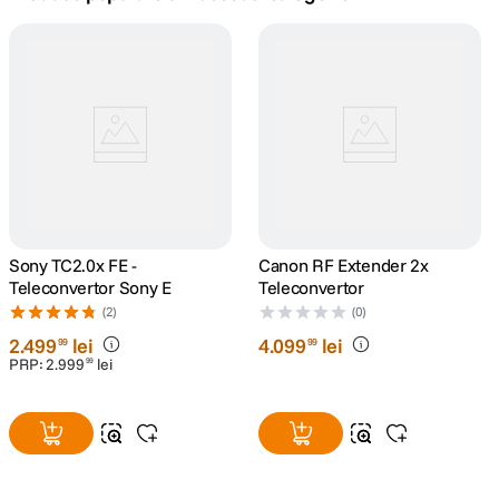
lavaliera
5
.
canon sx740 hs
6
.
card memorie
7
.
sony fx
8
.
dji mic mini
Sony TC2.0x FE -
9
.
Canon RF Extender 2x
Teleconvertor Sony E
Teleconvertor
dji osmo pocket 4
(2)
(0)
10
.
2
.
499
lei
4
.
099
lei
99
99
PRP:
2
.
999
lei
99