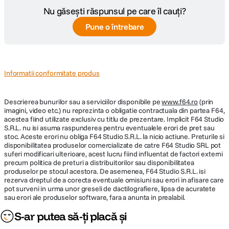
Nu găsești răspunsul pe care îl cauți?
Pune o întrebare
Informatii conformitate produs
Descrierea bunurilor sau a serviciilor disponibile pe
www.f64.ro
(prin
imagini, video etc.) nu reprezinta o obligatie contractuala din partea F64,
acestea fiind utilizate exclusiv cu titlu de prezentare. Implicit F64 Studio
S.R.L. nu isi asuma raspunderea pentru eventualele erori de pret sau
stoc. Aceste erori nu obliga F64 Studio S.R.L. la nicio actiune. Preturile si
disponibilitatea produselor comercializate de catre F64 Studio SRL pot
suferi modificari ulterioare, acest lucru fiind influentat de factori externi
precum politica de preturi a distribuitorilor sau disponibilitatea
produselor pe stocul acestora. De asemenea, F64 Studio S.R.L. isi
rezerva dreptul de a corecta eventuale omisiuni sau erori in afisare care
pot surveni in urma unor greseli de dactilografiere, lipsa de acuratete
sau erori ale produselor software, fara a anunta in prealabil.
S-ar putea să-ți placă și