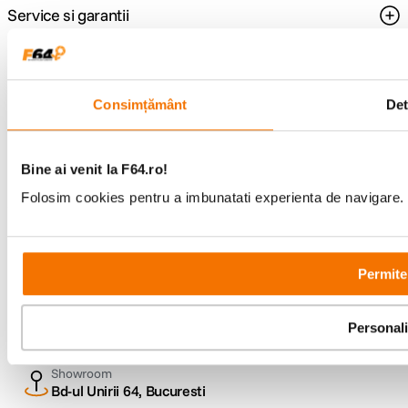
Service si garantii
F64 Studio
Consimțământ
Det
Urmareste-ne
Bine ai venit la F64.ro!
Folosim cookies pentru a imbunatati experienta de navigare. P
Metode de plata
Permite
Comenzi si suport
+40 21 270 0050
Personal
Program de lucru
09:00 - 21:00
Showroom
Bd-ul Unirii 64, Bucuresti