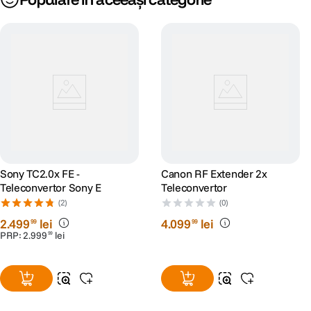
Sony TC2.0x FE -
Canon RF Extender 2x
Teleconvertor Sony E
Teleconvertor
(2)
(0)
2
.
499
lei
4
.
099
lei
99
99
PRP:
2
.
999
lei
99