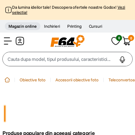
Da lumina ideilor tale! Descopera ofertele noastre Godox!
Vezi
selectia!
Magazin online
Inchirieri
Printing
Cursuri
0
0
Cont
Cauta dupa model, tipul produsului, caracteristici...
Top Cautari
Obiective foto
Accesorii obiective foto
Teleconvertoar
canon g7x
1
.
trepied
2
.
trepied telefon
3
.
Produse populare din aceeasi categorie
peak design
4
.