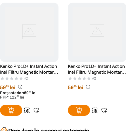
Kenko Pro1D+ Instant Action
Kenko Pro1D+ Instant Action
Inel Filtru Magnetic Montare
Inel Filtru Magnetic Montare
pe Obiectiv Foto 82mm
pe Obiectiv Foto 49mm
(0)
(0)
59
lei
59
lei
99
99
Preț anterior:
69
lei
99
PRP:
122
lei
00
Populare în aceeași categorie