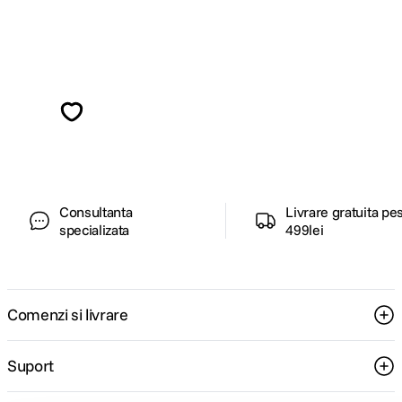
Alatura-te comunitatii creatorilor
Descopera inspiratie, recomandari utile,
ghiduri foto-video si oferte pregatite special
pentru tine.
Consultanta
Livrare gratuita pe
specializata
499lei
Comenzi si livrare
Suport