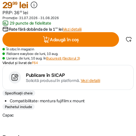
29
lei
99
PRP:
36
lei
canon sx740 hs
00
5
.
Promoție:
31.07.2026
-
31.08.2026
29 puncte de fidelitate
lavaliera
6
.
Rate fără dobânda de la
1
lei
Vezi detalii
24
Adaugă în coș
sony fx
7
.
În stoc în magazin
Ridicare easybox: de luni, 10 aug.
card memorie
8
.
Livrare: de luni, 10 aug. în
Bucuresti (Sectorul 3)
Vândut și livrat de
F64
dji mic mini
9
.
Publicare în SICAP
Solicită produsul în platformă.
Vezi detalii
dji osmo
10
.
Specificații cheie
Compatibilitate: montura fujifilm x mount
Pachetul include
Capac