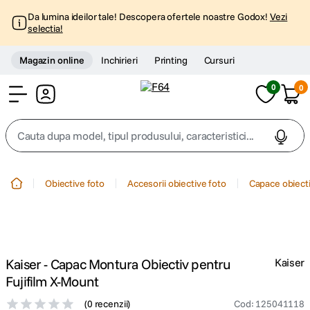
Da lumina ideilor tale! Descopera ofertele noastre Godox!
Vezi
selectia!
Magazin online
Inchirieri
Printing
Cursuri
0
0
Cont
Cauta dupa model, tipul produsului, caracteristici...
Top Cautari
Obiective foto
Accesorii obiective foto
Capace obiecti
canon g7x
1
.
trepied
2
.
Kaiser - Capac Montura Obiectiv pentru
Kaiser
trepied telefon
3
.
Fujifilm X-Mount
(
0 recenzii
)
Cod
:
125041118
peak design
4
.