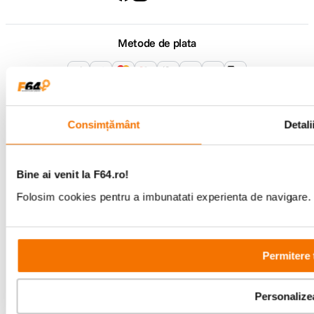
Metode de plata
Comenzi si suport
+40 21 270 0050
Consimțământ
Detali
Program de lucru
09:00 - 21:00
Showroom
Bd-ul Unirii 64, Bucuresti
Bine ai venit la F64.ro!
Folosim cookies pentru a imbunatati experienta de navigare. P
Permitere 
Copyright © F64 2001 - 2026
Personalize
Parteneri tehnologie: