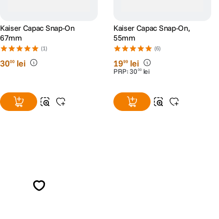
Kaiser Capac Snap-On
Kaiser Capac Snap-On,
67mm
55mm
(1)
(6)
30
lei
19
lei
00
99
PRP:
30
lei
00
Alatura-te comunitatii creatorilor
Descopera inspiratie, recomandari utile,
ghiduri foto-video si oferte pregatite special
pentru tine.