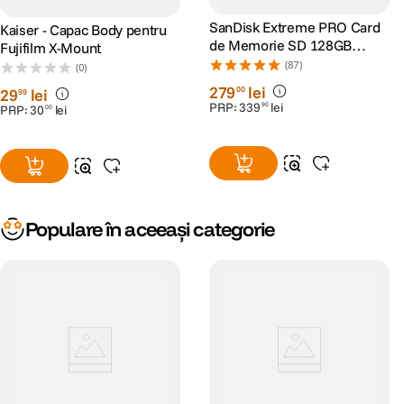
SanDisk Extreme PRO Card
Kaiser - Capac Body pentru
de Memorie SD 128GB
Fujifilm X-Mount
SDXC UHS-I Class 10 U3 V30
(87)
(0)
+ 2 Ani RescuePRO Deluxe
279
lei
00
29
lei
99
PRP:
339
lei
90
PRP:
30
lei
00
Populare în aceeași categorie