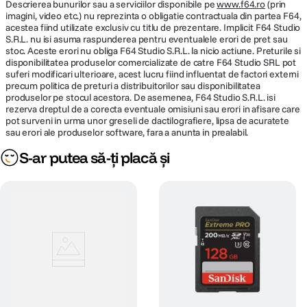
Descrierea bunurilor sau a serviciilor disponibile pe
www.f64.ro
(prin
imagini, video etc.) nu reprezinta o obligatie contractuala din partea F64,
acestea fiind utilizate exclusiv cu titlu de prezentare. Implicit F64 Studio
S.R.L. nu isi asuma raspunderea pentru eventualele erori de pret sau
stoc. Aceste erori nu obliga F64 Studio S.R.L. la nicio actiune. Preturile si
disponibilitatea produselor comercializate de catre F64 Studio SRL pot
suferi modificari ulterioare, acest lucru fiind influentat de factori externi
precum politica de preturi a distribuitorilor sau disponibilitatea
produselor pe stocul acestora. De asemenea, F64 Studio S.R.L. isi
rezerva dreptul de a corecta eventuale omisiuni sau erori in afisare care
pot surveni in urma unor greseli de dactilografiere, lipsa de acuratete
sau erori ale produselor software, fara a anunta in prealabil.
S-ar putea să-ți placă și