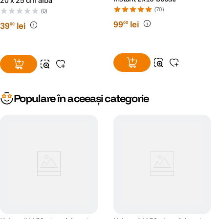
20 x 25 cm alba
(70)
(0)
99
lei
00
39
lei
00
Populare în aceeași categorie