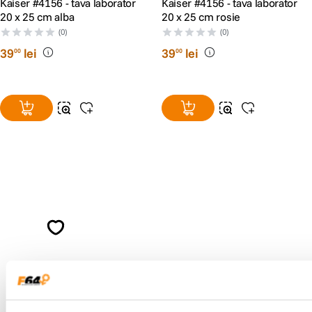
Kaiser #4156 - tava laborator
Kaiser #4156 - tava laborator
20 x 25 cm alba
20 x 25 cm rosie
(0)
(0)
39
lei
39
lei
00
00
Alatura-te comunitatii creatorilor
Descopera inspiratie, recomandari utile,
ghiduri foto-video si oferte pregatite special
pentru tine.
Consultanta
Livrare gratuita pe