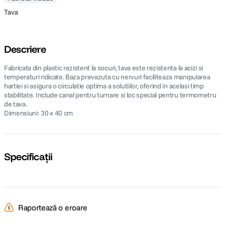
Tava
Descriere
Fabricata din plastic rezistent la socuri, tava este rezistenta la acizi si
temperaturi ridicate. Baza prevazuta cu nervuri faciliteaza manipularea
hartiei si asigura o circulatie optima a solutiilor, oferind in acelasi timp
stabilitate. Include canal pentru turnare si loc special pentru termometru
de tava.
Dimensiuni: 30 x 40 cm
Specificații
Raportează o eroare