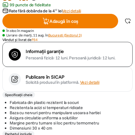
99 puncte de fidelitate
Rate fără dobânda de la
4
lei
Vezi detalii
12
canon sx740 hs
5
.
Adaugă în coș
lavaliera
6
.
În stoc în magazin
Livrare: de marți, 11 aug. în
Bucuresti (Sectorul 3)
Vândut și livrat de
F64
card memorie
7
.
Informații garanție
dji mic mini
8
.
Persoană fizică: 12 luni.
Persoană juridică: 12 luni.
dji osmo
9
.
Publicare în SICAP
Solicită produsul în platformă.
Vezi detalii
insta 360
10
.
Specificații cheie
Fabricata din plastic rezistent la socuri
Rezistenta la acizi si temperaturi ridicate
Baza cu nervuri pentru manipulare usoara a hartiei
Asigura circulatie uniforma a solutiilor
Margine pentru turnare si loc pentru termometru
Dimensiuni: 30 x 40 cm
Pachetul include