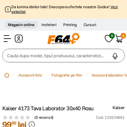
Da lumina ideilor tale! Descopera ofertele noastre Godox!
Vezi
selectia!
Magazin online
Inchirieri
Printing
Cursuri
0
0
Cont
Cauta dupa model, tipul produsului, caracteristici...
Top Cautari
Accesorii foto
Fotografie pe film
Accesorii laborator f
canon g7x
1
.
trepied
2
.
Kaiser 4173 Tava Laborator 30x40 Rosu
Kaiser
trepied telefon
3
.
(
0 recenzii
)
Cod
:
125034661
99
lei
00
peak design
4
.