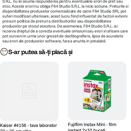
S.R.L. nu isi asuma raspunderea pentru eventualele erori de pret sau
stoc. Aceste erori nu obliga F64 Studio S.R.L. la nicio actiune. Preturile si
disponibilitatea produselor comercializate de catre F64 Studio SRL pot
suferi modificari ulterioare, acest lucru fiind influentat de factori externi
precum politica de preturi a distribuitorilor sau disponibilitatea
produselor pe stocul acestora. De asemenea, F64 Studio S.R.L. isi
rezerva dreptul de a corecta eventuale omisiuni sau erori in afisare care
pot surveni in urma unor greseli de dactilografiere, lipsa de acuratete
sau erori ale produselor software, fara a anunta in prealabil.
S-ar putea să-ți placă și
Fujifilm Instax Mini - film
Kaiser #4156 - tava laborator
instant 2x10 bucati