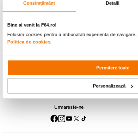
specializata
499lei
Consimțământ
Detalii
Bine ai venit la F64.ro!
Comenzi si livrare
Folosim cookies pentru a imbunatati experienta de navigare. P
Politica de cookies.
Suport
Service si garantii
Permitere toate
F64 Studio
Personalizează
Urmareste-ne