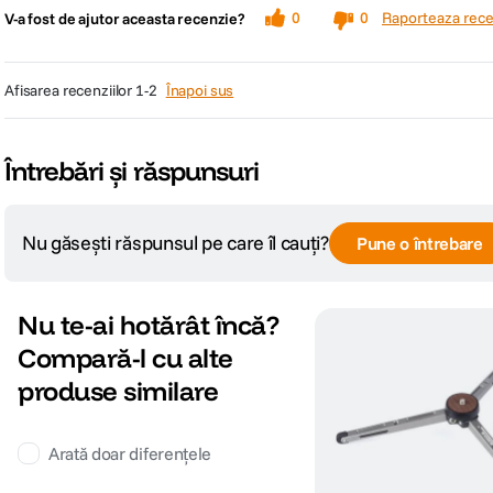
Raporteaza rece
0
0
V-a fost de ajutor aceasta recenzie?
afisarea recenziilor
1-2
Înapoi sus
Întrebări și răspunsuri
Nu găsești răspunsul pe care îl cauți?
Pune o întrebare
Nu te-ai hotărât încă?
Compară-l cu alte
produse similare
Arată doar diferențele