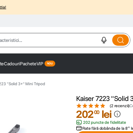
tia!
istici...
te
Cadouri
Pachete
VIP
223 "Solid 3+" Mini Tripod
Kaiser 7223 "Solid 
(
2 recenzii
)
C
202
lei
00
202 puncte de fidelitate
Rate fără dobânda de la
8
l
41