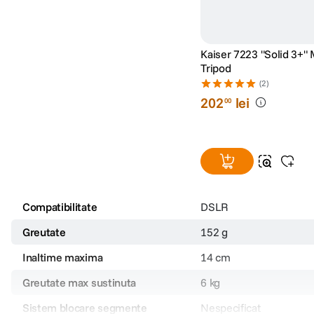
Kaiser 7223 "Solid 3+" 
Tripod
(2)
202
lei
00
Compatibilitate
DSLR
Greutate
152 g
Inaltime maxima
14 cm
Greutate max sustinuta
6 kg
Sistem blocare segmente
Nespecificat