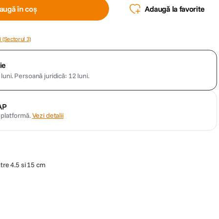
augă în coș
Adaugă la favorite
 (Sectorul 3)
ie
luni.
Persoană juridică: 12 luni.
AP
n platformă.
Vezi detalii
ntre 4.5 si 15 cm