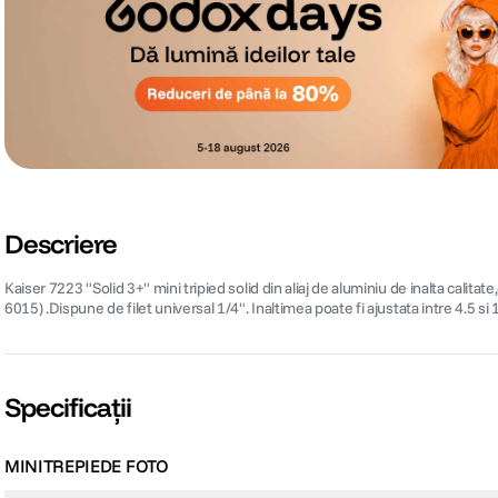
Descriere
Kaiser 7223 "Solid 3+" mini tripied solid din aliaj de aluminiu de inalta cali
6015) .Dispune de filet universal 1/4". Inaltimea poate fi ajustata intre 4.5 
Specificații
MINITREPIEDE FOTO