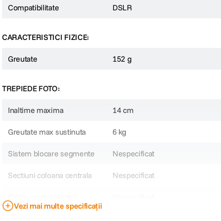
Compatibilitate
DSLR
CARACTERISTICI FIZICE:
Greutate
152 g
TREPIEDE FOTO:
Inaltime maxima
14 cm
Greutate max sustinuta
6 kg
Sistem blocare segmente
Nespecificat
Sectiuni coloana centrala
Nespecificat
Carlig contragreutati
Nespecificat
Vezi mai multe specificații
Inaltime minima
4.6 cm