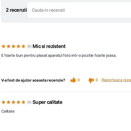
2 recenzii
Mic si rezistent
5
E foarte bun pentru plasat aparatul foto intr-o pozitie foarte joasa.
Raporteaza rece
0
0
V-a fost de ajutor aceasta recenzie?
Super calitate
5
Calitate