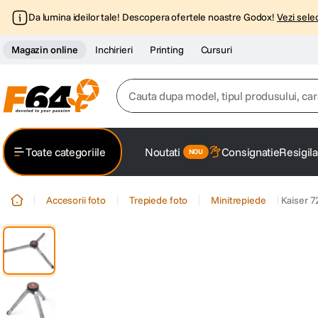
Da lumina ideilor tale! Descopera ofertele noastre Godox!
Vezi selec
Magazin online
Inchirieri
Printing
Cursuri
Cauta dupa model, tipul produsului, caracter
Top Cautari
Toate categoriile
Noutati
Consignatie
Resigila
canon g7x
1
.
Accesorii foto
Trepiede foto
Minitrepiede
Kaiser 7
trepied
2
.
trepied telefon
3
.
peak design
4
.
lavaliera
5
.