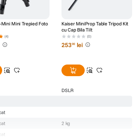
-Mini Mini Trepied Foto
Kaiser MiniProp Table Tripod Kit
cu Cap Bila Tilt
(4)
(0)
i
253
lei
00
DSLR
cat
cat
2 kg
cat