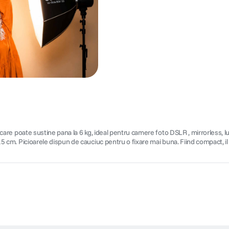
tate,care poate sustine pana la 6 kg, ideal pentru camere foto DSLR , mirrorles
si 15 cm. Picioarele dispun de cauciuc pentru o fixare mai buna. Fiind compact, 