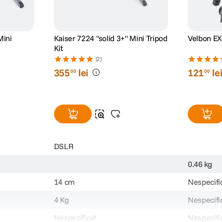
Mini
Kaiser 7224 "solid 3+" Mini Tripod
Velbon EX
Kit
(2)
355
lei
121
le
00
00
DSLR
0.46 kg
14 cm
Nespecifi
4 Kg
Nespecifi
Nespecificat
Nespecifi