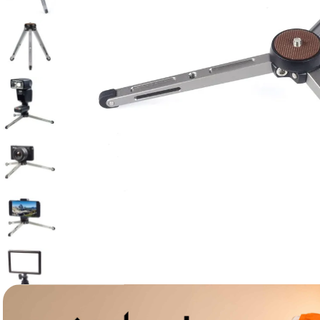
canon sx740 hs
6
.
card memorie
7
.
sony fx
8
.
dji mic mini
9
.
dji osmo pocket 4
10
.