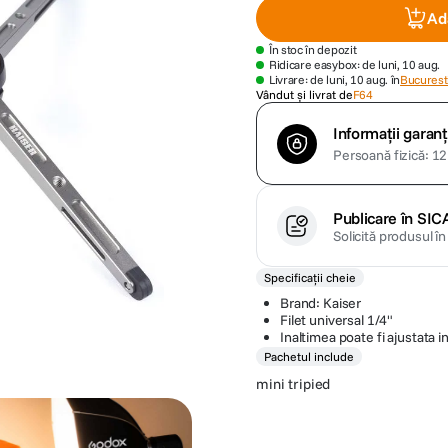
Ad
În stoc în depozit
Ridicare easybox: de luni, 10 aug.
Livrare: de luni, 10 aug. în
Bucuresti
Vândut și livrat de
F64
Informații garanț
Persoană fizică: 12 
Publicare în SIC
Solicită produsul î
Specificații cheie
Brand: Kaiser
Filet universal 1/4"
Inaltimea poate fi ajustata i
Pachetul include
mini tripied