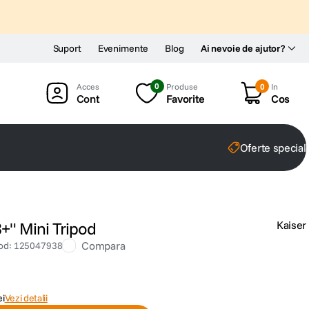
Suport
Evenimente
Blog
Ai nevoie de ajutor?
0
Produse
0
In
Cont
Favorite
Cos
Oferte special
3+" Mini Tripod
Kaiser
Compara
od
:
125047938
ei
Vezi detalii