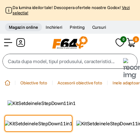
Da lumina ideilor tale! Descopera ofertele noastre Godox!
Vezi
selectia!
Magazin online
Inchirieri
Printing
Cursuri
0
0
Cont
Cauta dupa model, tipul produsului, caracteristici...
Top Cautari
Obiective foto
Accesorii obiective foto
Inele adaptoar
canon g7x
1
.
trepied
2
.
trepied telefon
3
.
peak design
4
.