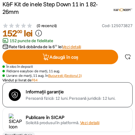
K&F Kit de inele Step Down 11 in 1 82-
26mm
canon sx740 hs
5
.
(
0 recenzii
)
Cod
:
125073827
lavaliera
6
.
152
lei
00
152 puncte de fidelitate
card memorie
7
.
Rate fără dobânda de la
6
lei
Vezi detalii
33
ulanzi
Adaugă în coș
8
.
În stoc în depozit
insta 360
Ridicare easybox: de marți, 11 aug.
9
.
Livrare: de marți, 11 aug. în
Bucuresti (Sectorul 3)
Vândut și livrat de
F64
godox
10
.
Informații garanție
Persoană fizică: 12 luni.
Persoană juridică: 12 luni.
Publicare în SICAP
Solicită produsul în platformă.
Vezi detalii