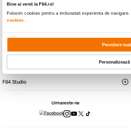
specializata
499lei
Bine ai venit la F64.ro!
Folosim cookies pentru a imbunatati experienta de navigare. P
cookies.
Comenzi si livrare
Permitere toa
Suport
Personalizează
Service si garantii
F64 Studio
Urmareste-ne