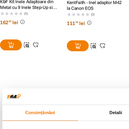
K&F Kit Inele Adaptoare din
KentFaith - Inel adaptor M42
Metal cu 9 Inele Step-Up si 9
la Canon EOS
Inele Step-Down
(0)
(0)
162
lei
00
111
lei
00
Alatura-te comunitatii creatorilor
Descopera inspiratie, recomandari utile,
ghiduri foto-video si oferte pregatite special
pentru tine.
Consimțământ
Detalii
Consultanta
Livrare gratuita pe