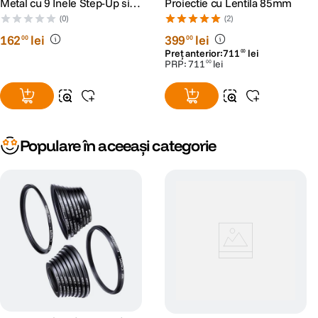
Metal cu 9 Inele Step-Up si 9
Proiectie cu Lentila 85mm
Inele Step-Down
(0)
(2)
162
lei
399
lei
00
00
Preț anterior:
711
lei
00
PRP:
711
lei
00
Populare în aceeași categorie