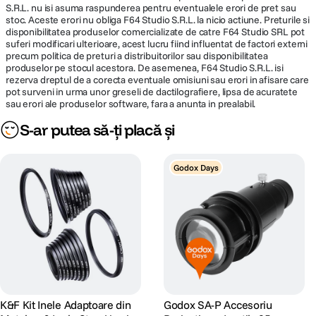
S.R.L. nu isi asuma raspunderea pentru eventualele erori de pret sau
stoc. Aceste erori nu obliga F64 Studio S.R.L. la nicio actiune. Preturile si
disponibilitatea produselor comercializate de catre F64 Studio SRL pot
suferi modificari ulterioare, acest lucru fiind influentat de factori externi
precum politica de preturi a distribuitorilor sau disponibilitatea
produselor pe stocul acestora. De asemenea, F64 Studio S.R.L. isi
rezerva dreptul de a corecta eventuale omisiuni sau erori in afisare care
pot surveni in urma unor greseli de dactilografiere, lipsa de acuratete
sau erori ale produselor software, fara a anunta in prealabil.
S-ar putea să-ți placă și
Godox Days
K&F Kit Inele Adaptoare din
Godox SA-P Accesoriu