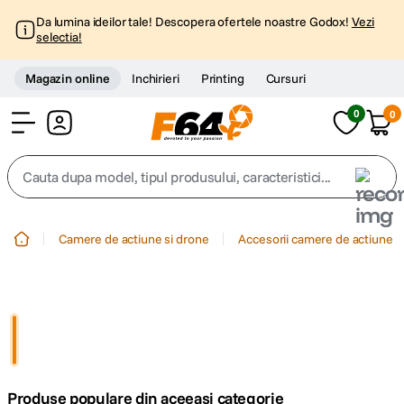
Da lumina ideilor tale! Descopera ofertele noastre Godox!
Vezi
selectia!
Magazin online
Inchirieri
Printing
Cursuri
0
0
Cont
Cauta dupa model, tipul produsului, caracteristici...
Top Cautari
Camere de actiune si drone
Accesorii camere de actiune
canon g7x
1
.
trepied
2
.
trepied telefon
3
.
Produse populare din aceeasi categorie
peak design
4
.