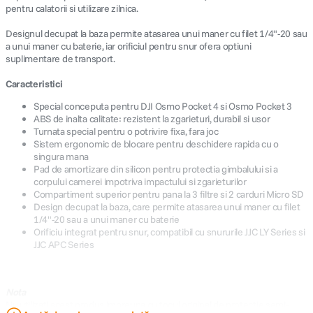
pentru calatorii si utilizare zilnica.
Designul decupat la baza permite atasarea unui maner cu filet 1/4"-20 sau
a unui maner cu baterie, iar orificiul pentru snur ofera optiuni
suplimentare de transport.
Caracteristici
Special conceputa pentru DJI Osmo Pocket 4 si Osmo Pocket 3
ABS de inalta calitate: rezistent la zgarieturi, durabil si usor
Turnata special pentru o potrivire fixa, fara joc
Sistem ergonomic de blocare pentru deschidere rapida cu o
singura mana
Pad de amortizare din silicon pentru protectia gimbalului si a
corpului camerei impotriva impactului si zgarieturilor
Compartiment superior pentru pana la 3 filtre si 2 carduri Micro SD
Design decupat la baza, care permite atasarea unui maner cu filet
1/4"-20 sau a unui maner cu baterie
Orificiu integrat pentru snur, compatibil cu snururile JJC LY Series si
JJC APC Series
Nota
Nu utilizati acest produs impreuna cu tocul original de protectie semi-