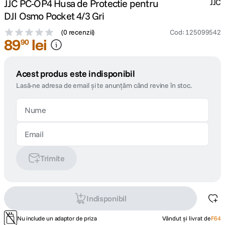
JJC PC-OP4 Husa de Protectie pentru
JJC
DJI Osmo Pocket 4/3 Gri
(
0 recenzii
)
Cod
:
125099542
89
lei
90
Acest produs este indisponibil
Lasă-ne adresa de email și te anunțăm când revine în stoc.
Trimite
Indisponibil
Nu include un adaptor de priza
Vândut și livrat de
F64