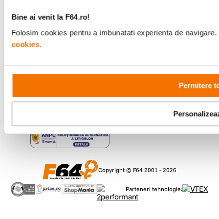
Metode de plata
Bine ai venit la F64.ro!
Folosim cookies pentru a imbunatati experienta de navigare. P
cookies.
Comenzi si suport
+40 21 270 0050
Program de lucru
09:00 - 21:00
Permitere t
Showroom
Bd-ul Unirii 64, Bucuresti
Personalizea
Copyright © F64 2001 - 2026
Parteneri tehnologie: