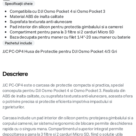
Specificații cheie
Compatibila cu DJI Osmo Pocket 4 si Osmo Pocket 3
Material ABS de inalta calitate
Suprafata texturata anti-alunecare
Pad interior din silicon pentru protectia gimbalului si a camerei
Compartiment pentru pana la 3 filtre si 2 carduri Micro SD
Baza decupata pentru maner cu filet 1/4"-20 sau maner cu baterie
Pachetul include
JJC PC-OP4 Husa de Protectie pentru DJI Osmo Pocket 4/3 Gri
Descriere
JJC PC-OP4 este o carcasa de protectie compacta si practica, special
conceputa pentru DJI Osmo Pocket 4 si Osmo Pocket 3. Realizata din
ABS de inalta calitate, cu suprafata texturata anti-alunecare, aceasta ofera
o potrivire precisa si protectie eficienta impotriva impactului si
zgarieturilor.
Carcasa include un pad interior din silicon pentru protejarea gimbalului si a
corpului camerei, iar sistemul ergonomic de blocare permite deschiderea
rapida cu o singura mana. Compartimentul superior integrat permite
depozitarea a pana la 3 filtre si 2 carduri Micro SD, fiind o solutie utila