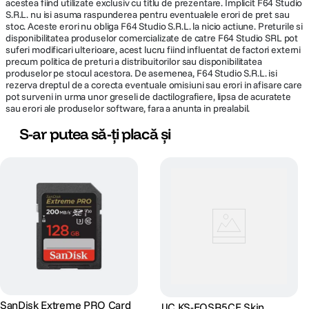
acestea fiind utilizate exclusiv cu titlu de prezentare. Implicit F64 Studio
S.R.L. nu isi asuma raspunderea pentru eventualele erori de pret sau
stoc. Aceste erori nu obliga F64 Studio S.R.L. la nicio actiune. Preturile si
disponibilitatea produselor comercializate de catre F64 Studio SRL pot
suferi modificari ulterioare, acest lucru fiind influentat de factori externi
precum politica de preturi a distribuitorilor sau disponibilitatea
produselor pe stocul acestora. De asemenea, F64 Studio S.R.L. isi
rezerva dreptul de a corecta eventuale omisiuni sau erori in afisare care
pot surveni in urma unor greseli de dactilografiere, lipsa de acuratete
sau erori ale produselor software, fara a anunta in prealabil.
S-ar putea să-ți placă și
SanDisk Extreme PRO Card
JJC KS-EOSR5CF Skin