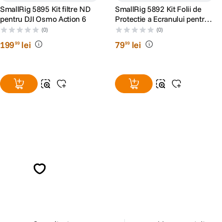
SmallRig 5895 Kit filtre ND
SmallRig 5892 Kit Folii de
pentru DJI Osmo Action 6
Protectie a Ecranului pentru
DJI Osmo Action 6
(0)
(0)
199
lei
79
lei
99
99
Alatura-te comunitatii creatorilor
Descopera inspiratie, recomandari utile,
ghiduri foto-video si oferte pregatite special
pentru tine.