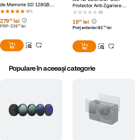
de Memorie SD 128GB
Protector Anti-Zgariere
SDXC UHS-I Class 10 U3 V30
pentru Canon EOS R5
(87)
(0)
+ 2 Ani RescuePRO Deluxe
Carbon Fiber Black
279
lei
00
19
lei
90
PRP:
339
lei
90
Preț anterior:
81
lei
00
Populare în aceeași categorie