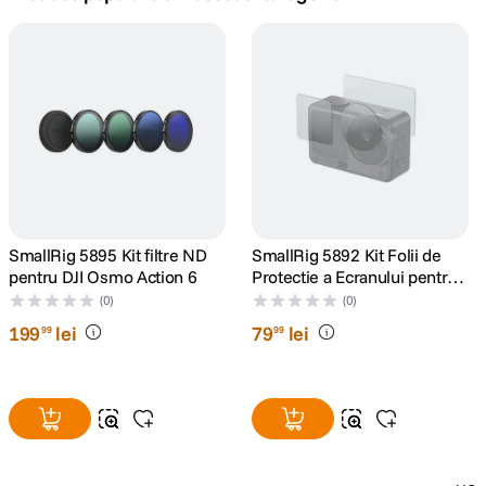
canon sx740 hs
5
.
lavaliera
6
.
card memorie
7
.
dji mic mini
8
.
dji osmo
SmallRig 5895 Kit filtre ND
SmallRig 5892 Kit Folii de
9
.
pentru DJI Osmo Action 6
Protectie a Ecranului pentru
DJI Osmo Action 6
(0)
(0)
insta 360
10
.
199
lei
79
lei
99
99