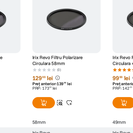
re
Irix Revo Filtru Polarizare
Irix Revo 
Circulara 58mm
Circular
(0)
129
lei
99
lei
99
99
Preț anterior:
139
lei
Preț anteri
99
PRP:
173
lei
PRP:
142
00
00
58mm
49mm
Irix Revo
Irix Revo