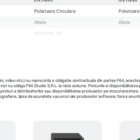
Polarizare Circulara
Polarizare
Altele
Altele
IFRV-CPL-58
173
142
ni, video etc.) nu reprezinta o obligatie contractuala din partea F64, acestea 
ri nu obliga F64 Studio S.R.L. la nicio actiune. Preturile si disponibilitate
de preturi a distribuitorilor sau disponibilitatea produselor pe stocul acesto
ografiere, lipsa de acuratete sau erori ale produselor software, fara a anunta