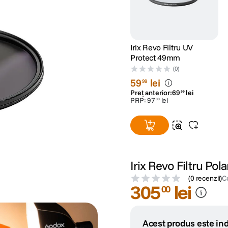
Irix Revo Filtru UV
Protect 49mm
(0)
59
lei
99
Preț anterior:
69
lei
99
PRP:
97
lei
00
Irix Revo Filtru Pol
(
0 recenzii
)
C
305
lei
00
Acest produs este ind