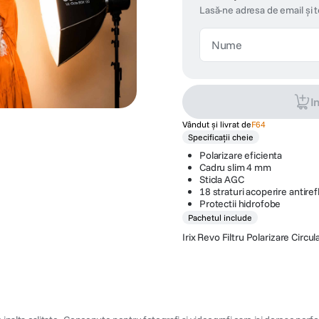
Lasă-ne adresa de email și 
I
Vândut și livrat de
F64
Specificații cheie
Polarizare eficienta
Cadru slim 4 mm
Sticla AGC
18 straturi acoperire antiref
Protectii hidrofobe
Pachetul include
Irix Revo Filtru Polarizare Circ