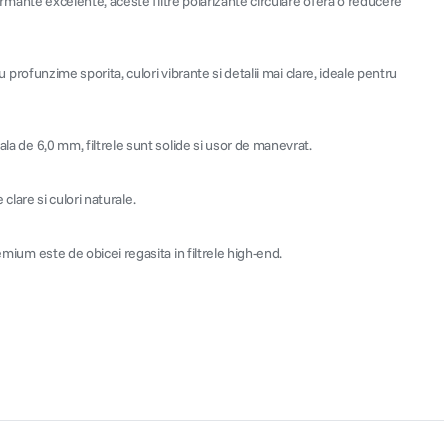
formante excelente, aceste filtre polarizante circulare ofera o reducere
u profunzime sporita, culori vibrante si detalii mai clare, ideale pentru
ala de 6,0 mm, filtrele sunt solide si usor de manevrat.
 clare si culori naturale.
emium este de obicei regasita in filtrele high-end.