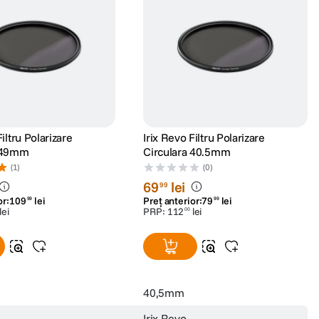
Filtru Polarizare
Irix Revo Filtru Polarizare
a 49mm
Circulara 40.5mm
(1)
(0)
69
lei
99
or:
109
lei
Preț anterior:
79
lei
99
99
lei
PRP:
112
lei
00
40,5mm
Irix Revo