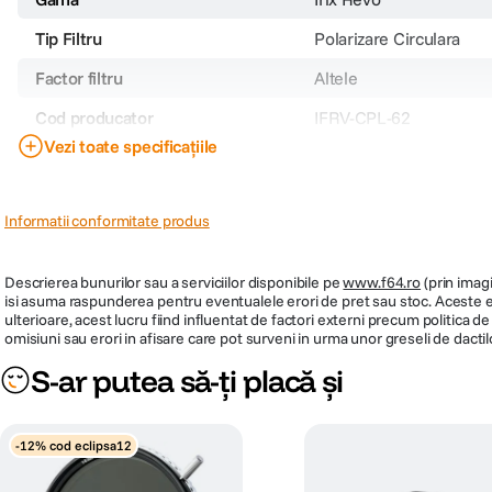
Tip Filtru
Polarizare Circulara
Factor filtru
Altele
Cod producator
IFRV-CPL-62
Vezi toate specificațiile
PRP
Informatii conformitate produs
Descrierea bunurilor sau a serviciilor disponibile pe
www.f64.ro
(prin imagi
isi asuma raspunderea pentru eventualele erori de pret sau stoc. Aceste ero
ulterioare, acest lucru fiind influentat de factori externi precum politica 
omisiuni sau erori in afisare care pot surveni in urma unor greseli de dactil
S-ar putea să-ți placă și
-12% cod eclipsa12