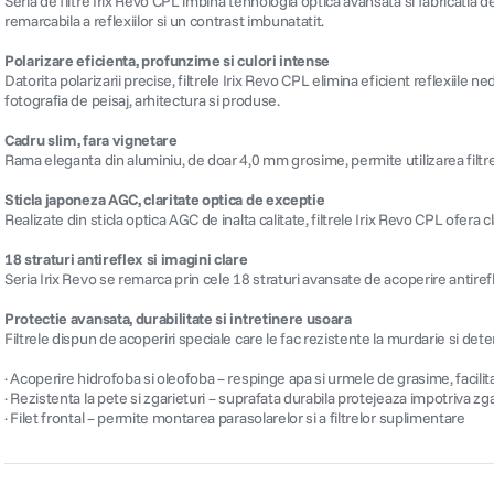
Seria de filtre Irix Revo CPL imbina tehnologia optica avansata si fabricatia d
remarcabila a reflexiilor si un contrast imbunatatit.
Polarizare eficienta, profunzime si culori intense
Datorita polarizarii precise, filtrele Irix Revo CPL elimina eficient reflexiile
fotografia de peisaj, arhitectura si produse.
Cadru slim, fara vignetare
Rama eleganta din aluminiu, de doar 4,0 mm grosime, permite utilizarea filtrel
Sticla japoneza AGC, claritate optica de exceptie
Realizate din sticla optica AGC de inalta calitate, filtrele Irix Revo CPL ofera c
18 straturi antireflex si imagini clare
Seria Irix Revo se remarca prin cele 18 straturi avansate de acoperire antirefl
Protectie avansata, durabilitate si intretinere usoara
Filtrele dispun de acoperiri speciale care le fac rezistente la murdarie si dete
· Acoperire hidrofoba si oleofoba – respinge apa si urmele de grasime, facili
· Rezistenta la pete si zgarieturi – suprafata durabila protejeaza impotriva zg
· Filet frontal – permite montarea parasolarelor si a filtrelor suplimentare