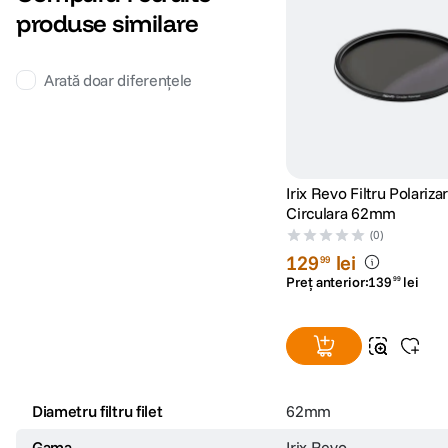
produse similare
Arată doar diferențele
Irix Revo Filtru Polariza
Circulara 62mm
(0)
129
lei
99
Preț anterior:
139
lei
99
Diametru filtru filet
62mm
Gama
Irix Revo