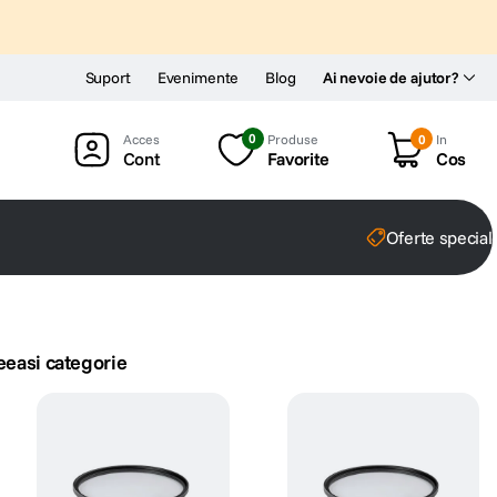
Suport
Evenimente
Blog
Ai nevoie de ajutor?
0
Produse
0
In
Cont
Favorite
Cos
Oferte special
eeasi categorie