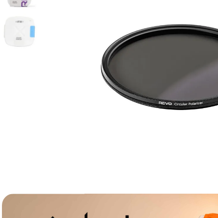
lavaliera
6
.
sony fx
7
.
card memorie
8
.
dji mic mini
9
.
dji osmo
10
.