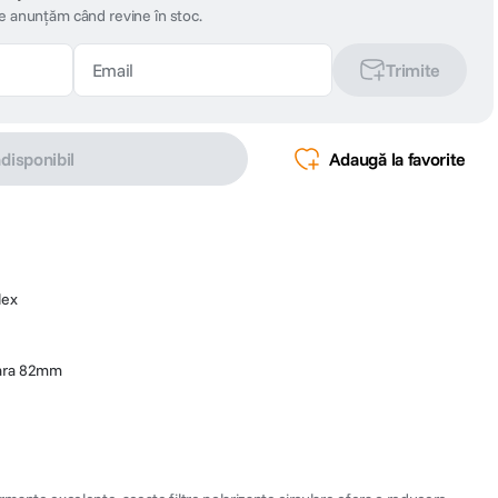
te anunțăm când revine în stoc.
Trimite
ndisponibil
Adaugă la favorite
lex
ulara 82mm