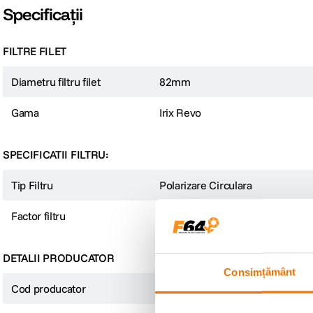
Specificații
FILTRE FILET
Diametru filtru filet
82mm
Gama
Irix Revo
SPECIFICATII FILTRU:
Tip Filtru
Polarizare Circulara
Factor filtru
Altele
DETALII PRODUCATOR
Consimțământ
Cod producator
IFRV-CPL-82