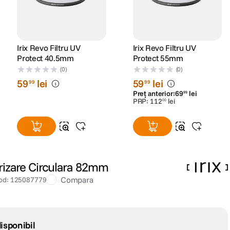
Irix Revo Filtru UV
Irix Revo Filtru UV
Protect 40.5mm
Protect 55mm
(0)
(0)
59
lei
59
lei
99
99
Preț anterior:
69
lei
99
PRP:
112
lei
00
arizare Circulara 82mm
Compara
od
:
125087779
isponibil