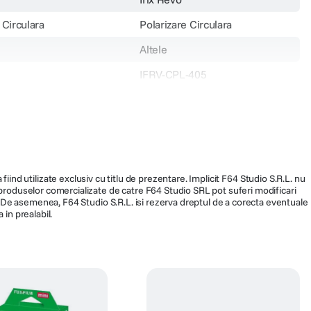
 Circulara
Polarizare Circulara
Altele
IFRV-CPL-405
112
fiind utilizate exclusiv cu titlu de prezentare. Implicit F64 Studio S.R.L. nu
a produselor comercializate de catre F64 Studio SRL pot suferi modificari
ra. De asemenea, F64 Studio S.R.L. isi rezerva dreptul de a corecta eventuale
 in prealabil.