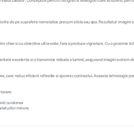
e inalta calitate . Concepute pentru fotografi si videografi care isi doresc per
 nedorite de pe suprafete nemetalice precum sticla sau apa. Rezultatul: imagini c
or chiar si cu obiective ultra-wide, fara a produce vignetare. Cu o grosime tot
laritate excelenta si o transmisie ridicata a luminii, asigurand imagini extrem de
ex, care reduc eficient reflexiile si sporesc contrastul. Aceasta tehnologie pr
riorare:
tand curatarea
arieturilor minore