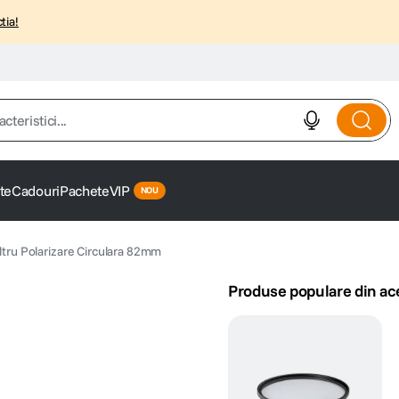
tia!
istici...
te
Cadouri
Pachete
VIP
iltru Polarizare Circulara 82mm
Produse populare din ac