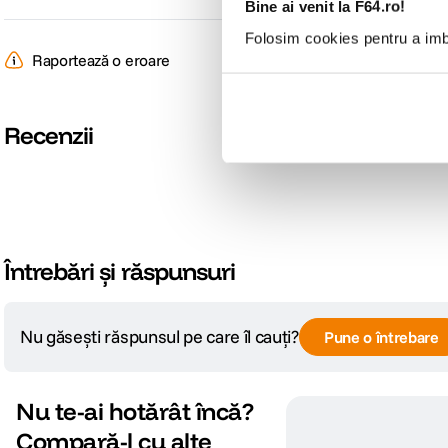
Bine ai venit la F64.ro!
Folosim cookies pentru a imbu
Raportează o eroare
Recenzii
Întrebări și răspunsuri
Nu găsești răspunsul pe care îl cauți?
Pune o întrebare
Nu te-ai hotărât încă?
Compară-l cu alte