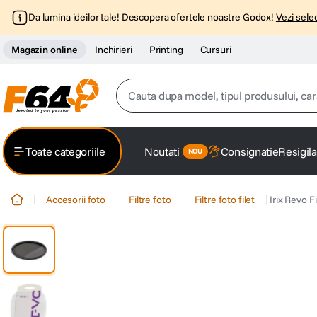
Da lumina ideilor tale! Descopera ofertele noastre Godox!
Vezi selec
Magazin online
Inchirieri
Printing
Cursuri
Cauta dupa model, tipul produsului, caracter
Top Cautari
Toate categoriile
Noutati
Consignatie
Resigila
canon g7x
1
.
Accesorii foto
Filtre foto
Filtre foto filet
Irix Revo F
trepied
2
.
trepied telefon
3
.
peak design
4
.
canon sx740 hs
5
.