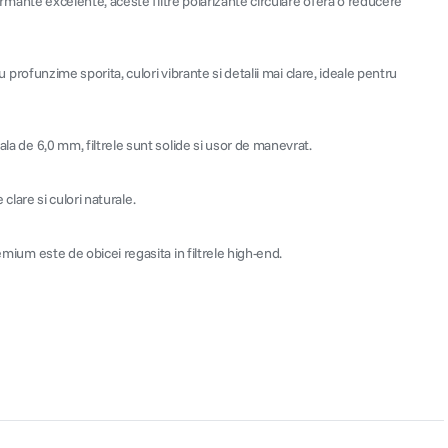
formante excelente, aceste filtre polarizante circulare ofera o reducere
u profunzime sporita, culori vibrante si detalii mai clare, ideale pentru
ala de 6,0 mm, filtrele sunt solide si usor de manevrat.
 clare si culori naturale.
emium este de obicei regasita in filtrele high-end.