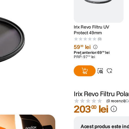
Irix Revo Filtru UV
Protect 49mm
(0)
59
lei
99
Preț anterior:
69
lei
99
PRP:
97
lei
00
Irix Revo Filtru Pol
(
0 recenzii
)
C
203
lei
00
Acest produs este ind