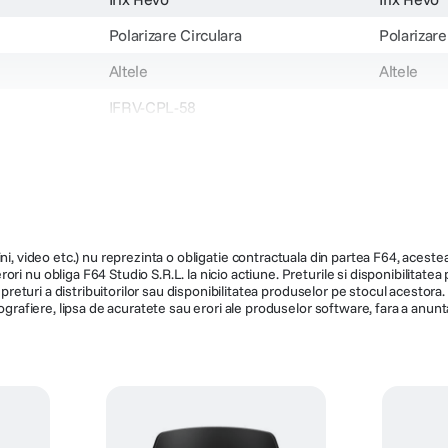
Polarizare Circulara
Polarizare
Altele
Altele
IFRV-CPL-58
173
142
ni, video etc.) nu reprezinta o obligatie contractuala din partea F64, acestea 
ri nu obliga F64 Studio S.R.L. la nicio actiune. Preturile si disponibilitate
de preturi a distribuitorilor sau disponibilitatea produselor pe stocul acesto
ografiere, lipsa de acuratete sau erori ale produselor software, fara a anunta