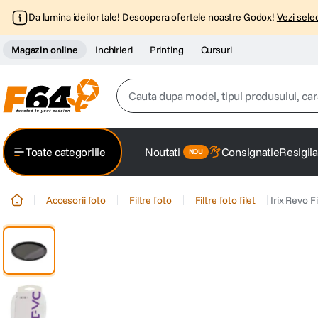
Da lumina ideilor tale! Descopera ofertele noastre Godox!
Vezi selec
Magazin online
Inchirieri
Printing
Cursuri
Cauta dupa model, tipul produsului, caracter
Top Cautari
Toate categoriile
Noutati
Consignatie
Resigila
canon g7x
1
.
Accesorii foto
Filtre foto
Filtre foto filet
Irix Revo F
trepied
2
.
trepied telefon
3
.
peak design
4
.
canon sx740 hs
5
.