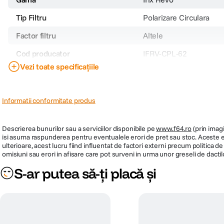
Tip Filtru
Polarizare Circulara
Factor filtru
Altele
Cod producator
IFRV-CPL-62
Vezi toate specificațiile
PRP
Informatii conformitate produs
Descrierea bunurilor sau a serviciilor disponibile pe
www.f64.ro
(prin imagi
isi asuma raspunderea pentru eventualele erori de pret sau stoc. Aceste ero
ulterioare, acest lucru fiind influentat de factori externi precum politica 
omisiuni sau erori in afisare care pot surveni in urma unor greseli de dactil
S-ar putea să-ți placă și