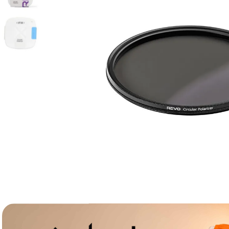
lavaliera
6
.
sony fx
7
.
card memorie
8
.
dji mic mini
9
.
dji osmo
10
.