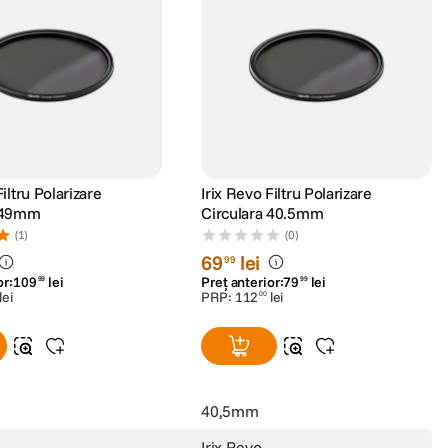
Filtru Polarizare
Irix Revo Filtru Polarizare
a 49mm
Circulara 40.5mm
(1)
(0)
69
lei
99
or:
109
lei
Preț anterior:
79
lei
99
99
lei
PRP:
112
lei
00
40,5mm
Irix Revo