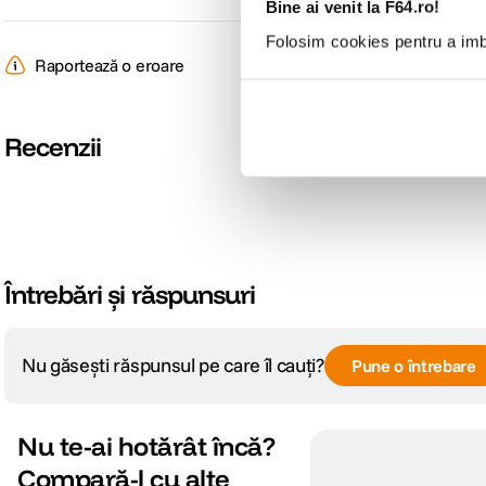
Bine ai venit la F64.ro!
Folosim cookies pentru a imbu
Raportează o eroare
Recenzii
Întrebări și răspunsuri
Nu găsești răspunsul pe care îl cauți?
Pune o întrebare
Nu te-ai hotărât încă?
Compară-l cu alte