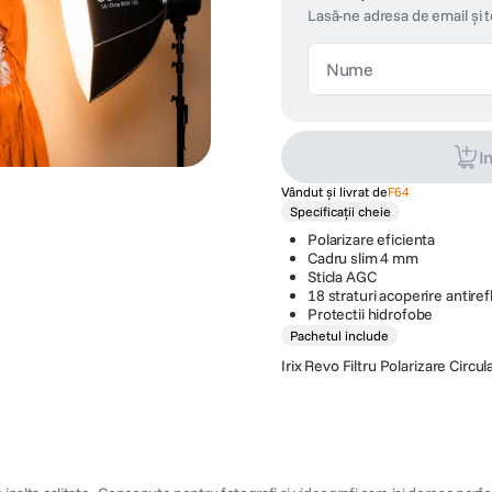
Lasă-ne adresa de email și 
I
Vândut și livrat de
F64
Specificații cheie
Polarizare eficienta
Cadru slim 4 mm
Sticla AGC
18 straturi acoperire antiref
Protectii hidrofobe
Pachetul include
Irix Revo Filtru Polarizare Circ