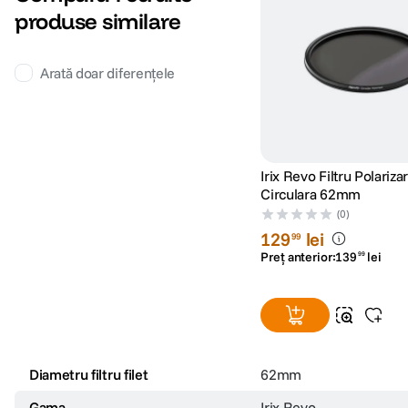
produse similare
Arată doar diferențele
Irix Revo Filtru Polariza
Circulara 62mm
(0)
129
lei
99
Preț anterior:
139
lei
99
Diametru filtru filet
62mm
Gama
Irix Revo