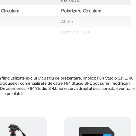
 Circulara
Polarizare Circulara
Altele
IFRV-CPL-405
112
fiind utilizate exclusiv cu titlu de prezentare. Implicit F64 Studio S.R.L. nu
a produselor comercializate de catre F64 Studio SRL pot suferi modificari
ra. De asemenea, F64 Studio S.R.L. isi rezerva dreptul de a corecta eventuale
 in prealabil.