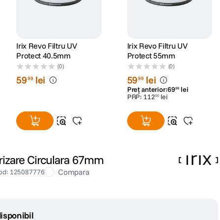
Irix Revo Filtru UV
Irix Revo Filtru UV
Protect 40.5mm
Protect 55mm
(0)
(0)
59
lei
59
lei
99
99
Preț anterior:
69
lei
99
PRP:
112
lei
00
arizare Circulara 67mm
Compara
od
:
125087776
isponibil