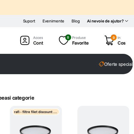
Suport
Evenimente
Blog
Ai nevoie de ajutor?
0
Produse
0
In
Cont
Favorite
Cos
Oferte special
eeasi categorie
rafi - filtre filet discount pr
ogresiv