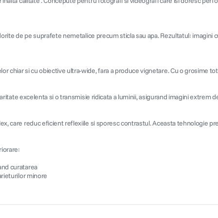
e inalta calitate . Concepute pentru fotografi si videografi care isi doresc per
 nedorite de pe suprafete nemetalice precum sticla sau apa. Rezultatul: imagini c
or chiar si cu obiective ultra-wide, fara a produce vignetare. Cu o grosime tot
laritate excelenta si o transmisie ridicata a luminii, asigurand imagini extrem de
ex, care reduc eficient reflexiile si sporesc contrastul. Aceasta tehnologie pr
riorare:
tand curatarea
arieturilor minore