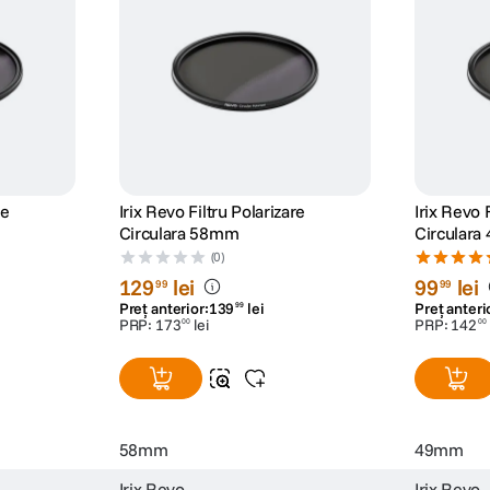
re
Irix Revo Filtru Polarizare
Irix Revo 
Circulara 58mm
Circular
(0)
129
lei
99
lei
99
99
Preț anterior:
139
lei
Preț anteri
99
PRP:
173
lei
PRP:
142
00
00
58mm
49mm
Irix Revo
Irix Revo