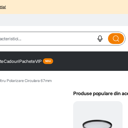
tia!
istici...
te
Cadouri
Pachete
VIP
iltru Polarizare Circulara 67mm
Produse populare din ac