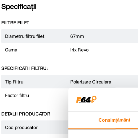
Specificații
FILTRE FILET
Diametru filtru filet
67mm
Gama
Irix Revo
SPECIFICATII FILTRU:
Tip Filtru
Polarizare Circulara
Factor filtru
Altele
DETALII PRODUCATOR
Consimțământ
Cod producator
IFRV-CPL-67