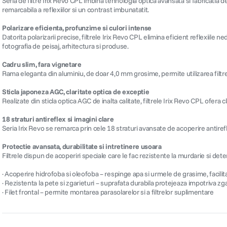
Seria de filtre Irix Revo CPL imbina tehnologia optica avansata si fabricatia d
remarcabila a reflexiilor si un contrast imbunatatit.
Polarizare eficienta, profunzime si culori intense
Datorita polarizarii precise, filtrele Irix Revo CPL elimina eficient reflexiile
fotografia de peisaj, arhitectura si produse.
Cadru slim, fara vignetare
Rama eleganta din aluminiu, de doar 4,0 mm grosime, permite utilizarea filtrel
Sticla japoneza AGC, claritate optica de exceptie
Realizate din sticla optica AGC de inalta calitate, filtrele Irix Revo CPL ofera c
18 straturi antireflex si imagini clare
Seria Irix Revo se remarca prin cele 18 straturi avansate de acoperire antirefl
Protectie avansata, durabilitate si intretinere usoara
Filtrele dispun de acoperiri speciale care le fac rezistente la murdarie si dete
· Acoperire hidrofoba si oleofoba – respinge apa si urmele de grasime, facili
· Rezistenta la pete si zgarieturi – suprafata durabila protejeaza impotriva zg
· Filet frontal – permite montarea parasolarelor si a filtrelor suplimentare