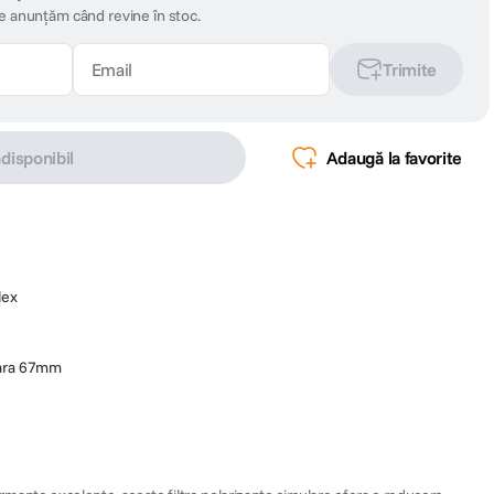
te anunțăm când revine în stoc.
Trimite
ndisponibil
Adaugă la favorite
lex
ulara 67mm