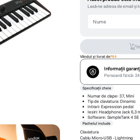
Lasă-ne adresa de email și 
I
Vândut și livrat de
F64
Informații garanț
Persoană fizică: 24 
Specificații cheie
Numar de clape: 37, Mini
Tip de claviatura: Dinamic
Intrari: Expression pedal
Iesiri: Headphone Jack 6,3
Software: SampleTank 4 SE
Pachetul include
Claviatura
Cablu Micro-USB - Lightning