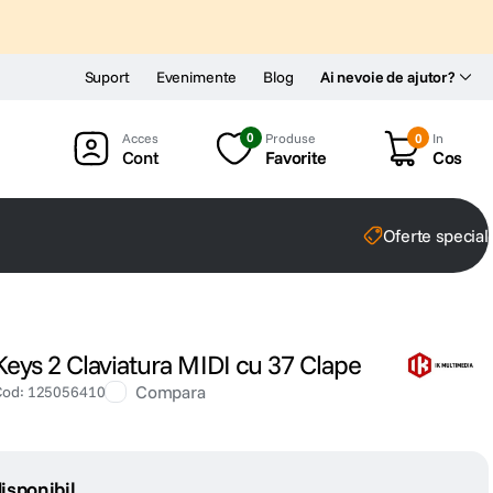
Suport
Evenimente
Blog
Ai nevoie de ajutor?
0
Produse
0
In
Cont
Favorite
Cos
Oferte special
Keys 2 Claviatura MIDI cu 37 Clape
Compara
Cod
:
125056410
isponibil