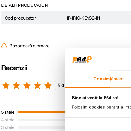
DETALII PRODUCATOR
Cod producator
IP-IRIG-KEYS2-IN
Raportează o eroare
Recenzii
Consimțământ
5.0
1 recenzie
Scrie o recenzie
Bine ai venit la F64.ro!
Pro
Folosim cookies pentru a imbu
5 stele
1
Niciun Pro
4 stele
0
3 stele
0