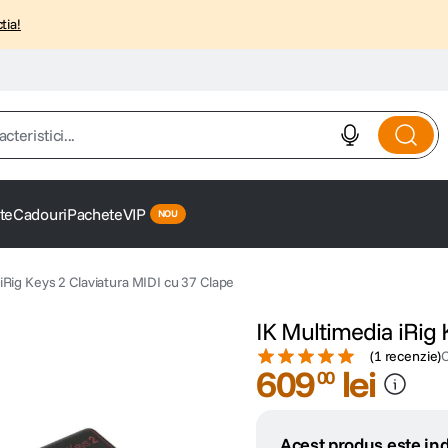
tia!
istici...
te
Cadouri
Pachete
VIP
iRig Keys 2 Claviatura MIDI cu 37 Clape
IK Multimedia iRig 
(
1 recenzie
)
609
lei
00
Acest produs este ind