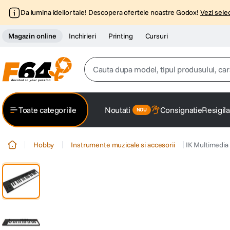
Da lumina ideilor tale! Descopera ofertele noastre Godox!
Vezi selec
Magazin online
Inchirieri
Printing
Cursuri
Cauta dupa model, tipul produsului, caracter
Top Cautari
Toate categoriile
Noutati
Consignatie
Resigila
canon g7x
1
.
Hobby
Instrumente muzicale si accesorii
IK Multimedia 
trepied
2
.
trepied telefon
3
.
peak design
4
.
canon sx740 hs
5
.