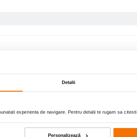
Detalii
Contra
natati experienta de navigare. Pentru detalii te rugam sa citest
Niciun Contra
Personalizează