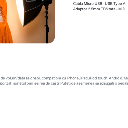
Cablu Micro-USB - USB Type-A
Adaptor 2.5mm TRS tata - MID
ta de volum/data asignabil, compatibila cu iPhone, iPad, iPod touch, Android, 
nitorizati sunetul prin iesirea de casti. Puteti de asemenea sa adaugati o peda