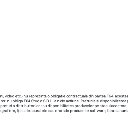
ni, video etc.) nu reprezinta o obligatie contractuala din partea F64, acestea 
ri nu obliga F64 Studio S.R.L. la nicio actiune. Preturile si disponibilitate
de preturi a distribuitorilor sau disponibilitatea produselor pe stocul acesto
ografiere, lipsa de acuratete sau erori ale produselor software, fara a anunta