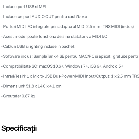
- Include port USB si MFI
- Include un port AUDIO OUT pentru casti/boxe
- Porturi MIDI I/O integrate prin adaptorul MIDI 2.5 mm - TRS MIDI (inclus)
- Acest model poate functiona de sine statator via MIDI I/O
- Cabluri USB si lighting incluse in pachet
- Software inclus: SampleTank 4 SE pentru MAC/PC si aplicatii gratuite pent
- Compatibilitate SO: macOS 10.6+, Windows 7+, iOS 6+, Android 5+
- Intrari/ iesiri: 1 x Micro-USB Bus-Power/MIDI Input/Output; 1 x 2.5 mm T
- Dimensiuni: 51.8 x 14.0 x 4.1 cm
- Greutate: 0.87 kg
Specificații