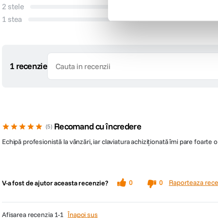
2 stele
0
1 stea
0
1 recenzie
Recomand cu încredere
5
Echipă profesionistă la vânzări, iar claviatura achiziționată îmi pare foarte ok
Raporteaza rece
0
0
V-a fost de ajutor aceasta recenzie?
afisarea recenzia
1-1
Înapoi sus