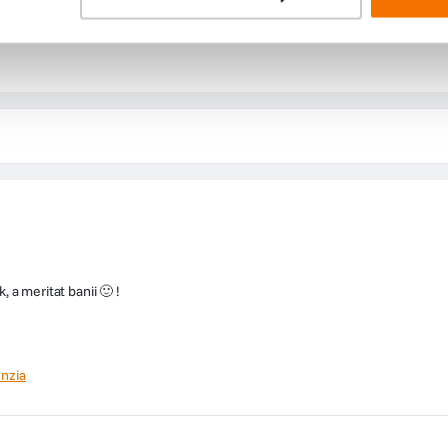
, a meritat banii 🙂 !
nzia