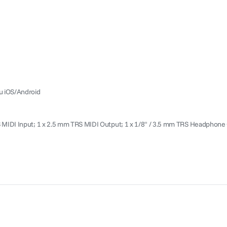
ru iOS/Android
RS MIDI Input; 1 x 2.5 mm TRS MIDI Output; 1 x 1/8" / 3.5 mm TRS Headphone 