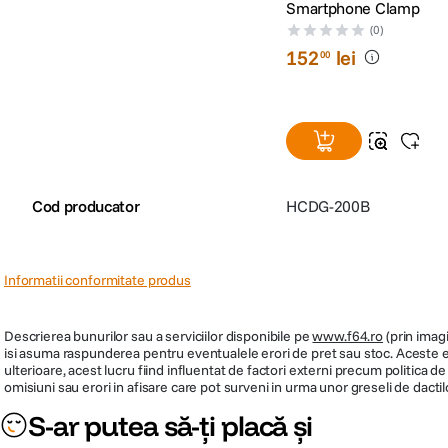
Smartphone Clamp
(0)
152
lei
00
Cod producator
HCDG-200B
Informatii conformitate produs
Descrierea bunurilor sau a serviciilor disponibile pe
www.f64.ro
(prin imagi
isi asuma raspunderea pentru eventualele erori de pret sau stoc. Aceste ero
ulterioare, acest lucru fiind influentat de factori externi precum politica 
omisiuni sau erori in afisare care pot surveni in urma unor greseli de dactil
S-ar putea să-ți placă și