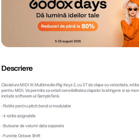
Descriere
Claviatura MIDI IK Multimedia iRig Keys 2, cu 37 de clape cu velocitate, roti
pentru MIDI. Va permite sa setati sensibilitatea clapelor la atingere si sa mo
include software-ul SampleTank.
- Rotite pentru pitch bend si modulatie
- 4 rotite asignabile
- Butoane de volum/ data separate
- Functie Octave Shift