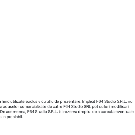
fiind utilizate exclusiv cu titlu de prezentare. Implicit F64 Studio S.R.L. nu
a produselor comercializate de catre F64 Studio SRL pot suferi modificari
ra. De asemenea, F64 Studio S.R.L. isi rezerva dreptul de a corecta eventuale
 in prealabil.