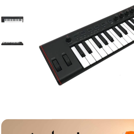
lavaliera
6
.
sony fx
7
.
card memorie
8
.
dji mic mini
9
.
dji osmo
10
.